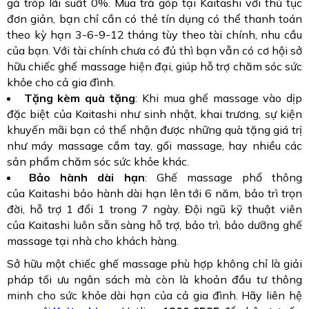
gả tróp lãi suất 0%. Mua trả góp tại Kaitashi với thủ tục
đơn giản, bạn chỉ cần có thẻ tín dụng có thể thanh toán
theo kỳ hạn 3-6-9-12 tháng tùy theo tài chính, nhu cầu
của bạn. Với tài chính chưa có đủ thì bạn vẫn có cơ hội sở
hữu chiếc ghế massage hiện đại, giúp hỗ trợ chăm sóc sức
khỏe cho cả gia đình.
Tặng kèm quà tặng
: Khi mua ghế massage vào dịp
đặc biệt của Kaitashi như sinh nhật, khai trương, sự kiện
khuyến mãi bạn có thể nhận được những quà tặng giá trị
như máy massage cầm tay, gối massage, hay nhiều các
sản phẩm chăm sóc sức khỏe khác.
Bảo hành dài hạn
: Ghế massage phổ thông
của Kaitashi bảo hành dài hạn lên tới 6 năm, bảo trì trọn
đời, hỗ trợ 1 đổi 1 trong 7 ngày. Đội ngũ kỹ thuật viên
của Kaitashi luôn sẵn sàng hỗ trợ, bảo trì, bảo dưỡng ghế
massage tại nhà cho khách hàng.
Sở hữu một chiếc ghế massage phù hợp không chỉ là giải
pháp tối ưu ngân sách mà còn là khoản đầu tư thông
minh cho sức khỏe dài hạn của cả gia đình. Hãy liên hệ