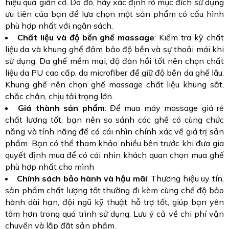
hiệu quả giãn cơ. Do đó, hãy xác định rõ mục đích sử dụng
ưu tiên của bạn để lựa chọn một sản phẩm có cấu hình
phù hợp nhất với ngân sách.
Chất liệu và độ bền ghế massage
: Kiểm tra kỹ chất
liệu da và khung ghế đảm bảo độ bền và sự thoải mái khi
sử dụng. Da ghế mềm mại, độ đàn hồi tốt nên chọn chất
liệu da PU cao cấp, da microfiber để giữ độ bền da ghế lâu.
Khung ghế nên chọn ghế massage chất liệu khung sắt,
chắc chắn, chịu tải trọng lớn.
Giá thành sản phẩm
: Để mua máy massage giá rẻ
chất lượng tốt, bạn nên so sánh các ghế có cùng chức
năng và tính năng để có cái nhìn chính xác về giá trị sản
phẩm. Bạn có thể tham khảo nhiều bên trước khi đưa gia
quyết định mua để có cái nhìn khách quan chọn mua ghế
phù hợp nhất cho mình
Chính sách bảo hành và hậu mãi
: Thương hiệu uy tín,
sản phẩm chất lượng tốt thường đi kèm cùng chế độ bảo
hành dài hạn, đội ngũ kỹ thuật hỗ trợ tốt, giúp bạn yên
tâm hơn trong quá trình sử dụng. Lưu ý cả về chi phí vận
chuyển và lắp đặt sản phẩm.