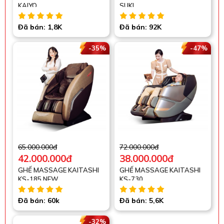
KAIYO
SUKI
Đã bán: 1,8K
Đã bán: 92K
-35%
-47%
65.000.000đ
72.000.000đ
42.000.000đ
38.000.000đ
GHẾ MASSAGE KAITASHI
GHẾ MASSAGE KAITASHI
KS-185 NEW
KS-730
Đã bán: 60k
Đã bán: 5,6K
-32%