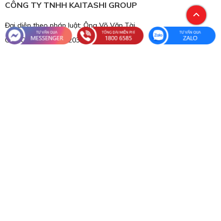
CÔNG TY TNHH KAITASHI GROUP
Đại diện theo pháp luật: Ông Võ Văn Tài
Giấy CNĐKDN: 0109203248
Ngày cấp: 01/06/2020.
Cấp bởi: Sở Kế hoạch và Đầu tư TP. HN.
Địa chỉ ĐKKD: Lô OBT1, ô số 20 Bắc Linh Đàm mở rộng, Phường
Định Công, TP Hà Nội, Việt Nam
CÁCH THỨC THANH TOÁN
Quý khách có thể lựa chọn thanh toán chuyển khoản qua tài
khoản ngân hàng của KAITASHI tại 1 trong 4 ngân hàng bên
trên.
Thông tin chi tiết