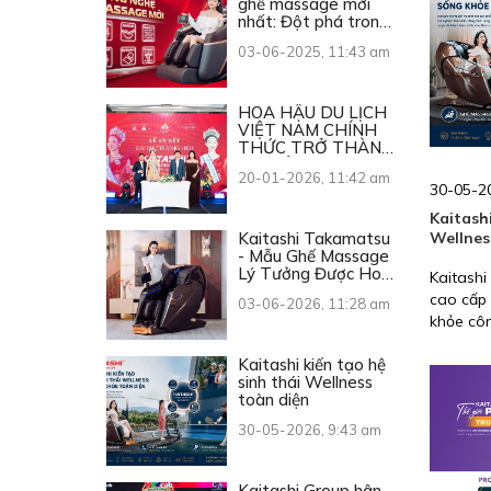
ghế massage mới
nhất: Đột phá trong
từng chuyển động
03-06-2025, 11:43 am
HOA HẬU DU LỊCH
VIỆT NAM CHÍNH
THỨC TRỞ THÀNH
ĐẠI SỨ THƯƠNG
20-01-2026, 11:42 am
HIỆU KAITASHI
30-05-2
Kaitashi
Kaitashi Takamatsu
Wellnes
- Mẫu Ghế Massage
Lý Tưởng Được Hoa
Kaitashi
Hậu Du Lịch Việt
cao cấp 
03-06-2026, 11:28 am
Nam 2026 Lựa Chọn
khỏe côn
sức khỏe
Kaitashi kiến tạo hệ
picklebl
sinh thái Wellness
động.
toàn diện
30-05-2026, 9:43 am
Kaitashi Group hân