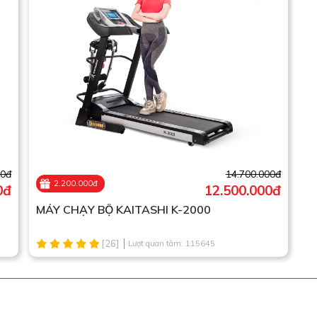
00đ
14.700.000đ
2.200.000đ
0đ
12.500.000đ
MÁY CHẠY BỘ KAITASHI K-2000
[26]
Lượt quan tâm: 115645