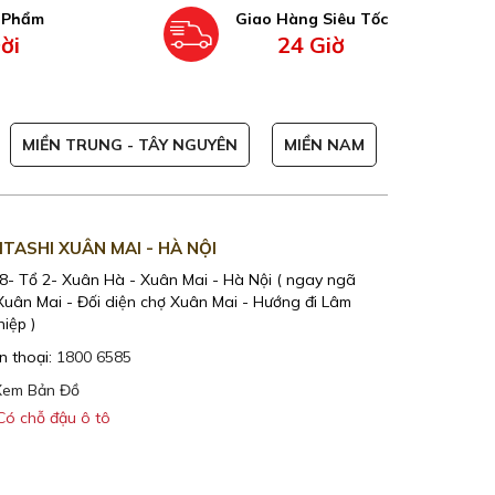
n Phẩm
Giao Hàng Siêu Tốc
ời
24 Giờ
MIỀN TRUNG - TÂY NGUYÊN
MIỀN NAM
ITASHI XUÂN MAI - HÀ NỘI
KAITASHI -
8- Tổ 2- Xuân Hà - Xuân Mai - Hà Nội ( ngay ngã
357 Lũy Bán 
Xuân Mai - Đối diện chợ Xuân Mai - Hướng đi Lâm
Hồ Chí Minh
iệp )
Điện thoại:
1
n thoại:
1800 6585
Xem Bản Đ
em Bản Đồ
Có chỗ đậu
ó chỗ đậu ô tô