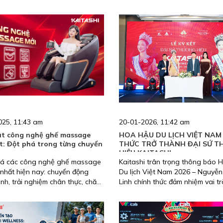
025, 11:43 am
20-01-2026, 11:42 am
t công nghệ ghế massage
HOA HẬU DU LỊCH VIỆT NAM
t: Đột phá trong từng chuyển
THỨC TRỞ THÀNH ĐẠI SỨ 
HIỆU KAITASHI
á các công nghệ ghế massage
Kaitashi trân trọng thông báo 
n nhất hiện nay: chuyển động
Du lịch Việt Nam 2026 – Nguyễ
nh, trải nghiệm chân thực, chăm
Linh chính thức đảm nhiệm vai tr
khỏe toàn diện ngay tại nhà.
Thương hiệu giai đoạn 2026 – 2
ra cột mốc hợp tác mới giữa một
tượng nhan sắc, trí tuệ, giàu tr
cộng đồng và thương hiệu chăm