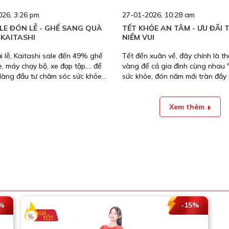
26, 3:26 pm
27-01-2026, 10:28 am
ALE ĐÓN LỄ - GHẾ SANG QUÀ
TẾT KHỎE AN TÂM - ƯU ĐÃI 
 KAITASHI
NIỀM VUI
 lễ, Kaitashi sale đến 49% ghế
Tết đến xuân về, đây chính là th
 máy chạy bộ, xe đạp tập,... để
vàng để cả gia đình cùng nhau 
dàng đầu tư chăm sóc sức khỏe
sức khỏe, đón năm mới tràn đầy
ia đình.
lượng! Ghế massage Kaitashi kh
là món quà tết ý nghĩa, mà còn 
sĩ gia đình" chăm sóc sức khỏe 
Xem thêm
365 ngày.
%
-15%