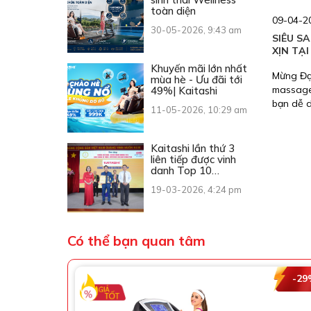
toàn diện
09-04-20
30-05-2026, 9:43 am
SIÊU S
XỊN TẠI
Khuyến mãi lớn nhất
Mừng Đại
mùa hè - Ưu đãi tới
massage,
49%| Kaitashi
bạn dễ 
11-05-2026, 10:29 am
cho cả g
Kaitashi lần thứ 3
liên tiếp được vinh
danh Top 10
Thương hiệu Vàng
19-03-2026, 4:24 pm
Việt Nam
Có thể bạn quan tâm
-29