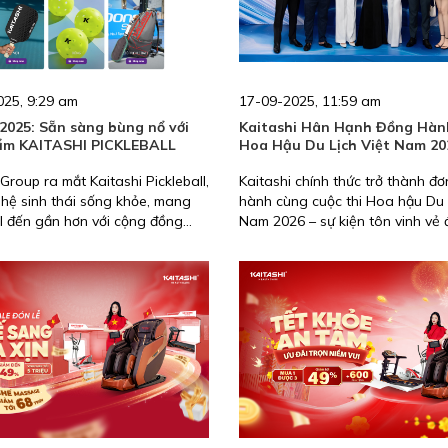
025, 9:29 am
17-09-2025, 11:59 am
2025: Sẵn sàng bùng nổ với
Kaitashi Hân Hạnh Đồng Hàn
ẩm KAITASHI PICKLEBALL
Hoa Hậu Du Lịch Việt Nam 20
 Group ra mắt Kaitashi Pickleball,
Kaitashi chính thức trở thành đơ
hệ sinh thái sống khỏe, mang
hành cùng cuộc thi Hoa hậu Du l
ll đến gần hơn với cộng đồng
Nam 2026 – sự kiện tôn vinh vẻ 
m trong năm 2025.
bản sắc văn hóa đất nước, đồng 
nâng tầm hình ảnh du lịch Việt
trong mắt bạn bè quốc tế.