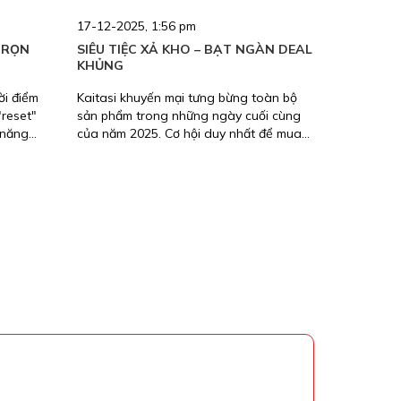
17-12-2025, 1:56 pm
TRỌN
SIÊU TIỆC XẢ KHO – BẠT NGÀN DEAL
KHỦNG
ời điểm
Kaitasi khuyến mại tưng bừng toàn bộ
"reset"
sản phẩm trong những ngày cuối cùng
 năng
của năm 2025. Cơ hội duy nhất để mua
ông chỉ
sắm thả ga các mẫu ghế massage, máy
là "bác
chạy bộ, xe đạp tập chất lượng mà
bạn suốt
không lo về giá.