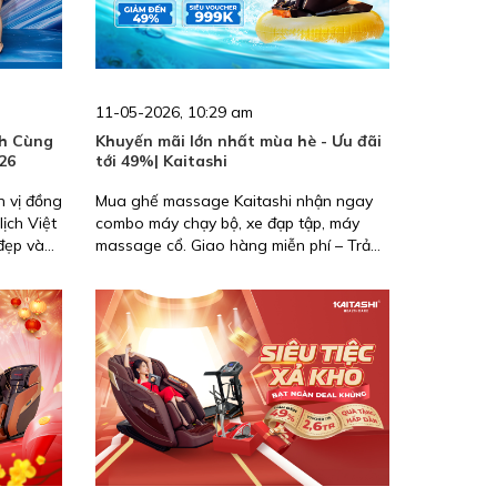
11-05-2026, 10:29 am
h Cùng
Khuyến mãi lớn nhất mùa hè - Ưu đãi
26
tới 49%| Kaitashi
n vị đồng
Mua ghế massage Kaitashi nhận ngay
ịch Việt
combo máy chạy bộ, xe đạp tập, máy
đẹp và
massage cổ. Giao hàng miễn phí – Trả
thời
góp 0% – Quà tặng lên tới hàng chục
 Nam
triệu đồng.