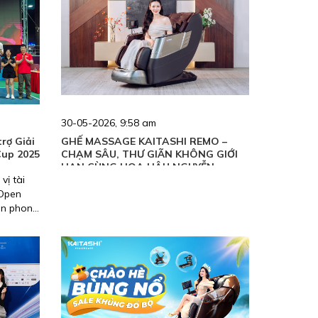
30-05-2026, 9:58 am
rợ Giải
GHẾ MASSAGE KAITASHI REMO –
Cup 2025
CHẠM SÂU, THƯ GIÃN KHÔNG GIỚI
HẠN CÙNG HOA HẬU NGUYỄN
vị tài
PHƯƠNG LINH
 Open
iên phong
tại Việt
n động
sống
đồng và
ện đại.