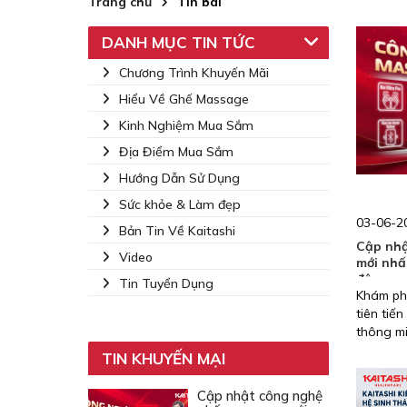
Trang chủ
Tin bài
DANH MỤC TIN TỨC
Chương Trình Khuyến Mãi
Hiểu Về Ghế Massage
Kinh Nghiệm Mua Sắm
Địa Điểm Mua Sắm
Hướng Dẫn Sử Dụng
Sức khỏe & Làm đẹp
03-06-2
Bản Tin Về Kaitashi
Cập nhậ
Video
mới nhấ
động
Tin Tuyển Dụng
Khám ph
tiên tiế
thông mi
sóc sức 
TIN KHUYẾN MẠI
Cập nhật công nghệ