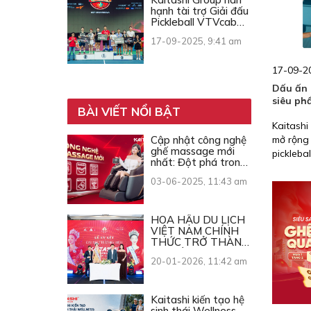
hạnh tài trợ Giải đấu
Pickleball VTVcab
Open Cup 2025
17-09-2025, 9:41 am
17-09-2
Dấu ấn 
siêu ph
BÀI VIẾT NỔI BẬT
Kaitashi
Cập nhật công nghệ
mở rộng 
ghế massage mới
pickleba
nhất: Đột phá trong
Việt Na
từng chuyển động
03-06-2025, 11:43 am
HOA HẬU DU LỊCH
VIỆT NAM CHÍNH
THỨC TRỞ THÀNH
ĐẠI SỨ THƯƠNG
20-01-2026, 11:42 am
HIỆU KAITASHI
Kaitashi kiến tạo hệ
sinh thái Wellness