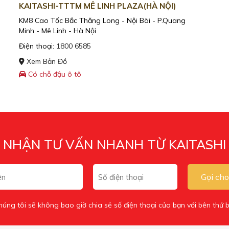
KAITASHI-TTTM MÊ LINH PLAZA(HÀ NỘI)
KM8 Cao Tốc Bắc Thăng Long - Nội Bài - P.Quang
Minh - Mê Linh - Hà Nội
Điện thoại:
1800 6585
Xem Bản Đồ
Có chỗ đậu ô tô
NHẬN TƯ VẤN NHANH TỪ KAITASHI
Gọi cho
húng tôi sẽ không bao giờ chia sẻ số điện thoại của bạn với bên thứ b