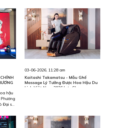
03-06-2026, 11:28 am
 CHÍNH
Kaitashi Takamatsu - Mẫu Ghế
THƯƠNG
Massage Lý Tưởng Được Hoa Hậu Du
Lịch Việt Nam 2026 Lựa Chọn
Hoa hậu
n Phương
ò Đại sứ
028, mở
 biểu
ách nhiệm
 sóc sức