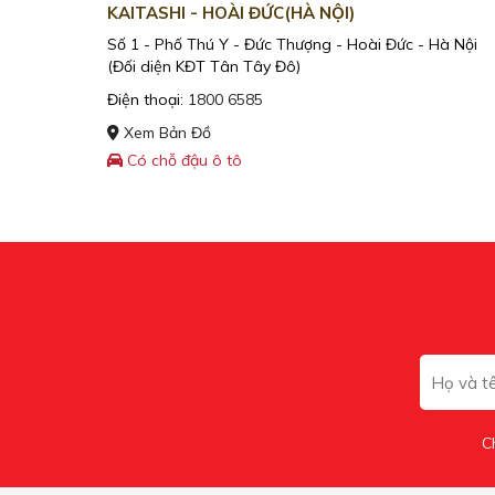
KAITASHI - HOÀI ĐỨC(HÀ NỘI)
Số 1 - Phố Thú Y - Đức Thượng - Hoài Đức - Hà Nội
(Đối diện KĐT Tân Tây Đô)
Điện thoại:
1800 6585
Xem Bản Đồ
Có chỗ đậu ô tô
C