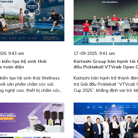
khỏe uy tín tại Việt Nam.
026, 9:43 am
17-09-2025, 9:41 am
 kiến tạo hệ sinh thái
Kaitashi Group hân hạnh tài t
s toàn diện
đấu Pickleball VTVcab Open 
 kiến tạo hệ sinh thái Wellness
Kaitashi hân hạnh trở thành đơn 
với sản phẩm chăm sóc sức
trợ Giải đấu Pickleball “VTVcab
g nghệ cao, thiết bị chăm sóc
Cup 2025”, khẳng định vai trò t
 toàn diện cùng với sản phẩm
phát triển phong trào pickleball 
l cho chuẩn sống khỏe năng
Nam. Sự kiện quy tụ hơn 800 vậ
viên tham dự, truyền cảm hứng 
khỏe, năng động, kết nối cộng 
lan tỏa những giá trị thể thao hi