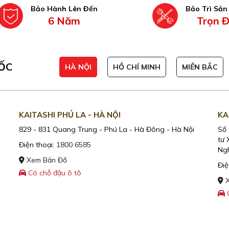
Bảo Hành Lên Đến
Bảo Trì Sả
6 Năm
Trọn Đ
ỐC
HÀ NỘI
HỒ CHÍ MINH
MIỀN BẮC
KAITASHI PHÚ LA - HÀ NỘI
KA
829 - 831 Quang Trung - Phú La - Hà Đông - Hà Nội
Số 
tư 
Điện thoại:
1800 6585
Ngh
Xem Bản Đồ
Điệ
Có chỗ đậu ô tô
X
C