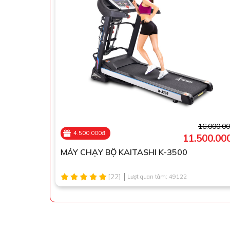
16.000.0
4.500.000đ
11.500.00
MÁY CHẠY BỘ KAITASHI K-3500
[22]
Lượt quan tâm: 49122