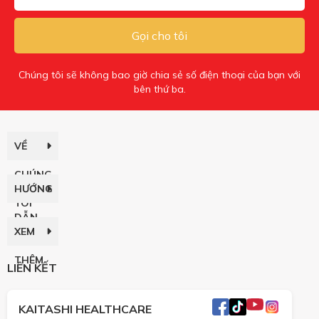
Gọi cho tôi
Chúng tôi sẽ không bao giờ chia sẻ số điện thoại của bạn với
bên thứ ba.
VỀ
CHÚNG
HƯỚNG
TÔI
DẪN
XEM
THÊM
LIÊN KẾT
KAITASHI HEALTHCARE