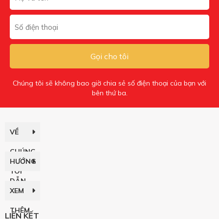
Gọi cho tôi
Chúng tôi sẽ không bao giờ chia sẻ số điện thoại của bạn với
bên thứ ba.
VỀ
CHÚNG
HƯỚNG
TÔI
DẪN
XEM
THÊM
LIÊN KẾT