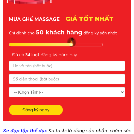
GIÁ TỐT NHẤT
MUA GHẾ MASSAGE
50 khách hàng
Chỉ dành cho
đăng ký sớn nhất
Đã có
34
lượt đăng ký hôm nay
Đăng ký ngay
Xe đạp tập thể dục
Kaitashi là dòng sản phẩm chăm sóc