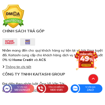
CHÍNH SÁCH TRẢ GÓP
Nhằm mang đến cho quý khách hàng sự tiện lợi và hài lòng tuyệt
đối, Kaitashi cung cấp cho khách hàng dịch vụ trả góp với lãi suất
0% từ
Home Credit
và
ACS
.
Thông tin chi tiết
CÔNG TY TNHH KAITASHI GROUP
Đại diện theo pháp luật: Ông Võ Văn Tài
Giấy CNĐKDN: 0109203248
Ngày cấp: 01/06/2020.
Cấp bởi: Sở Kế hoạch và Đầu tư TP. HN.