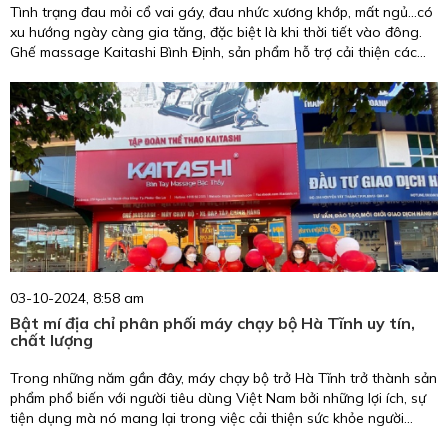
Tình trạng đau mỏi cổ vai gáy, đau nhức xương khớp, mất ngủ...có
xu hướng ngày càng gia tăng, đặc biệt là khi thời tiết vào đông.
Ghế massage Kaitashi Bình Định, sản phẩm hỗ trợ cải thiện các
vấn đề mà bạn đang gặp phải.
03-10-2024, 8:58 am
Bật mí địa chỉ phân phối máy chạy bộ Hà Tĩnh uy tín,
chất lượng
Trong những năm gần đây, máy chạy bộ trở Hà Tĩnh trở thành sản
phẩm phổ biến với người tiêu dùng Việt Nam bởi những lợi ích, sự
tiện dụng mà nó mang lại trong việc cải thiện sức khỏe người
dùng.