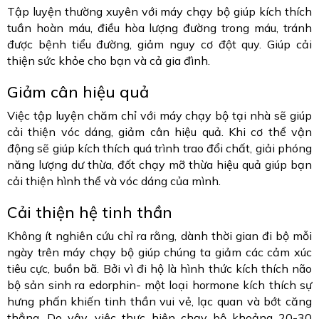
Tập luyện thường xuyên với máy chạy bộ giúp kích thích
tuần hoàn máu, điều hòa lượng đường trong máu, tránh
được bệnh tiểu đường, giảm nguy cơ đột quy. Giúp cải
thiện sức khỏe cho bạn và cả gia đình.
Giảm cân hiệu quả
Việc tập luyện chăm chỉ với máy chạy bộ tại nhà sẽ giúp
cải thiện vóc dáng, giảm cân hiệu quả. Khi cơ thể vận
động sẽ giúp kích thích quá trình trao đổi chất, giải phóng
năng lượng dư thừa, đốt chạy mỡ thừa hiệu quả giúp bạn
cải thiện hình thể và vóc dáng của mình.
Cải thiện hệ tinh thần
Không ít nghiên cứu chỉ ra rằng, dành thời gian đi bộ mỗi
ngày trên máy chạy bộ giúp chúng ta giảm các cảm xúc
tiêu cực, buồn bã. Bởi vì đi hộ là hình thức kích thích não
bộ sản sinh ra edorphin- một loại hormone kích thích sự
hưng phấn khiến tinh thần vui vẻ, lạc quan và bớt căng
thẳng. Do vậy, việc thực hiện chạy bộ khoảng 20-30