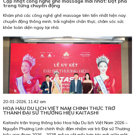
Cập nhật công nghệ ghế massage mới nhất: Đột phá
trong từng chuyển động
Khám phá các công nghệ ghế massage tiên tiến nhất hiện nay:
chuyển động thông minh, trải nghiệm chân thực, chăm sóc sức
khỏe toàn diện ngay tại nhà.
20-01-2026, 11:42 am
HOA HẬU DU LỊCH VIỆT NAM CHÍNH THỨC TRỞ
THÀNH ĐẠI SỨ THƯƠNG HIỆU KAITASHI
Kaitashi trân trọng thông báo Hoa hậu Du lịch Việt Nam 2026 –
Nguyễn Phương Linh chính thức đảm nhiệm vai trò Đại sứ Thương
hiệu giai đoạn 2026 – 2028, mở ra cột mốc hợp tác mới giữa một