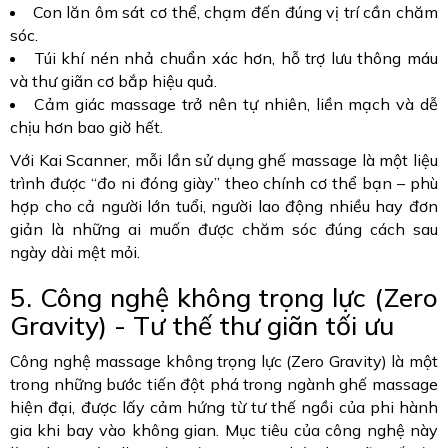
Con lăn ôm sát cơ thể, chạm đến đúng vị trí cần chăm
sóc.
Túi khí nén nhả chuẩn xác hơn, hỗ trợ lưu thông máu
và thư giãn cơ bắp hiệu quả.
Cảm giác massage trở nên tự nhiên, liền mạch và dễ
chịu hơn bao giờ hết.
Với Kai Scanner, mỗi lần sử dụng ghế massage là một liệu
trình được “đo ni đóng giày” theo chính cơ thể bạn – phù
hợp cho cả người lớn tuổi, người lao động nhiều hay đơn
giản là những ai muốn được chăm sóc đúng cách sau
ngày dài mệt mỏi.
5. Công nghệ không trọng lực (Zero
Gravity) - Tư thế thư giãn tối ưu
Công nghệ massage không trọng lực (Zero Gravity) là một
trong những bước tiến đột phá trong ngành ghế massage
hiện đại, được lấy cảm hứng từ tư thế ngồi của phi hành
gia khi bay vào không gian. Mục tiêu của công nghệ này