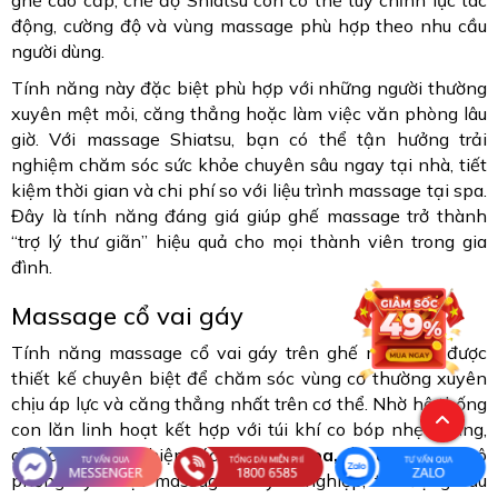
động, cường độ và vùng massage phù hợp theo nhu cầu
người dùng.
Tính năng này đặc biệt phù hợp với những người thường
xuyên mệt mỏi, căng thẳng hoặc làm việc văn phòng lâu
giờ. Với massage Shiatsu, bạn có thể tận hưởng trải
nghiệm chăm sóc sức khỏe chuyên sâu ngay tại nhà, tiết
kiệm thời gian và chi phí so với liệu trình massage tại spa.
Đây là tính năng đáng giá giúp ghế massage trở thành
“trợ lý thư giãn” hiệu quả cho mọi thành viên trong gia
đình.
Massage cổ vai gáy
Tính năng massage cổ vai gáy trên ghế massage được
thiết kế chuyên biệt để chăm sóc vùng cơ thường xuyên
chịu áp lực và căng thẳng nhất trên cơ thể. Nhờ hệ thống
con lăn linh hoạt kết hợp với túi khí co bóp nhẹ nhàng,
ghế có thể thực hiện các thao
tác xoa, ấn, day, miết
mô
phỏng kỹ thuật massage chuyên nghiệp, tác động sâu