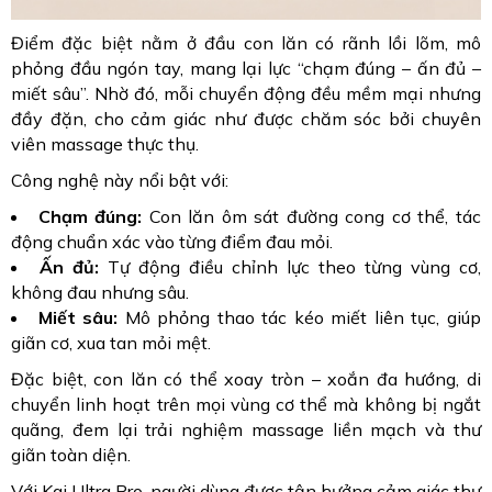
Điểm đặc biệt nằm ở đầu con lăn có rãnh lồi lõm, mô
phỏng đầu ngón tay, mang lại lực “chạm đúng – ấn đủ –
miết sâu”. Nhờ đó, mỗi chuyển động đều mềm mại nhưng
đầy đặn, cho cảm giác như được chăm sóc bởi chuyên
viên massage thực thụ.
Công nghệ này nổi bật với:
Chạm đúng:
Con lăn ôm sát đường cong cơ thể, tác
động chuẩn xác vào từng điểm đau mỏi.
Ấn đủ:
Tự động điều chỉnh lực theo từng vùng cơ,
không đau nhưng sâu.
Miết sâu:
Mô phỏng thao tác kéo miết liên tục, giúp
giãn cơ, xua tan mỏi mệt.
Đặc biệt, con lăn có thể xoay tròn – xoắn đa hướng, di
chuyển linh hoạt trên mọi vùng cơ thể mà không bị ngắt
quãng, đem lại trải nghiệm massage liền mạch và thư
giãn toàn diện.
Với Kai Ultra Pro, người dùng được tận hưởng cảm giác thư