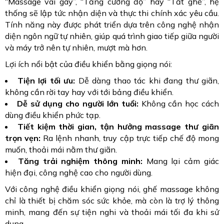
“Massage vai gáy”, “Tăng cường độ” hay “Tắt ghế”, hệ
thống sẽ lập tức nhận diện và thực thi chính xác yêu cầu.
Tính năng này được phát triển dựa trên công nghệ nhận
diện ngôn ngữ tự nhiên, giúp quá trình giao tiếp giữa người
và máy trở nên tự nhiên, mượt mà hơn.
Lợi ích nổi bật của điều khiển bằng giọng nói:
Tiện lợi tối ưu:
Dễ dàng thao tác khi đang thư giãn,
không cần rời tay hay với tới bảng điều khiển.
Dễ sử dụng cho người lớn tuổi:
Không cần học cách
dùng điều khiển phức tạp.
Tiết kiệm thời gian, tận hưởng massage thư giãn
trọn vẹn:
Ra lệnh nhanh, truy cập trực tiếp chế độ mong
muốn, thoải mái nằm thư giãn.
Tăng trải nghiệm thông minh:
Mang lại cảm giác
hiện đại, công nghệ cao cho người dùng.
Với công nghệ điều khiển giọng nói, ghế massage không
chỉ là thiết bị chăm sóc sức khỏe, mà còn là trợ lý thông
minh, mang đến sự tiện nghi và thoải mái tối đa khi sử
dụng.