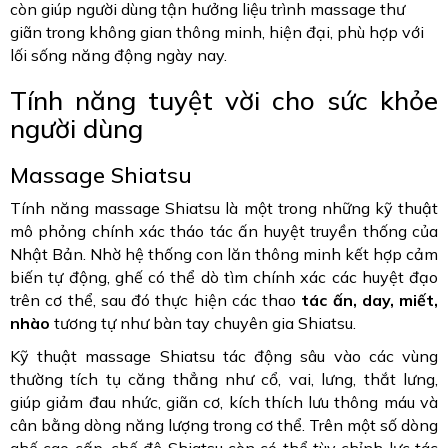
còn giúp người dùng tận hưởng liệu trình massage thư
giãn trong không gian thông minh, hiện đại, phù hợp với
lối sống năng động ngày nay.
Tính năng tuyệt vời cho sức khỏe
người dùng
Massage Shiatsu
Tính năng massage Shiatsu là một trong những kỹ thuật
mô phỏng chính xác tháo tác ấn huyệt truyền thống của
Nhật Bản. Nhờ hệ thống con lăn thông minh kết hợp cảm
biến tự động, ghế có thể dò tìm chính xác các huyệt đạo
trên cơ thể, sau đó thực hiện các thao
tác ấn, day, miết,
nhào
tương tự như bàn tay chuyên gia Shiatsu.
Kỹ thuật massage Shiatsu tác động sâu vào các vùng
thường tích tụ căng thẳng như cổ, vai, lưng, thắt lưng,
giúp giảm đau nhức, giãn cơ, kích thích lưu thông máu và
cân bằng dòng năng lượng trong cơ thể. Trên một số dòng
ghế cao cấp, chế độ Shiatsu còn có thể tùy chỉnh lực tác