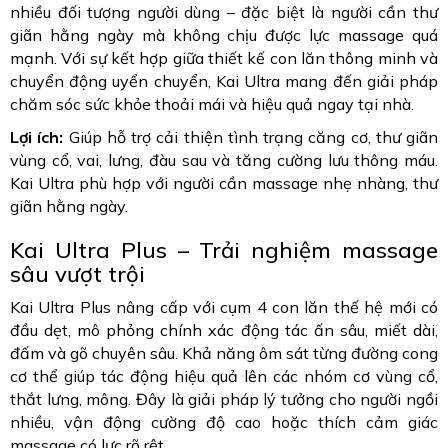
nhiều đối tượng người dùng – đặc biệt là người cần thư
giãn hằng ngày mà không chịu được lực massage quá
mạnh. Với sự kết hợp giữa thiết kế con lăn thông minh và
chuyển động uyển chuyển, Kai Ultra mang đến giải pháp
chăm sóc sức khỏe thoải mái và hiệu quả ngay tại nhà.
Lợi ích:
Giúp hỗ trợ cải thiện tình trạng căng cơ, thư giãn
vùng cổ, vai, lưng, đàu sau và tăng cường lưu thông máu.
Kai Ultra phù hợp với người cần massage nhẹ nhàng, thư
giãn hằng ngày.
Kai Ultra Plus – Trải nghiệm massage
sâu vượt trội
Kai Ultra Plus nâng cấp với cụm 4 con lăn thế hệ mới có
đầu dẹt, mô phỏng chính xác động tác ấn sâu, miết dài,
đấm và gõ chuyên sâu. Khả năng ôm sát từng đường cong
cơ thể giúp tác động hiệu quả lên các nhóm cơ vùng cổ,
thắt lưng, mông. Đây là giải pháp lý tưởng cho người ngồi
nhiều, vận động cường độ cao hoặc thích cảm giác
massage có lực rõ rệt.