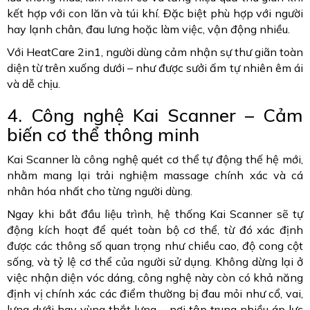
kết hợp với con lăn và túi khí. Đặc biệt phù hợp với người
hay lạnh chân, đau lưng hoặc làm việc, vận động nhiều.
Với HeatCare 2in1, người dùng cảm nhận sự thư giãn toàn
diện từ trên xuống dưới – như được sưởi ấm tự nhiên êm ái
và dễ chịu.
4. Công nghệ Kai Scanner – Cảm
biến cơ thể thông minh
Kai Scanner là công nghệ quét cơ thể tự động thế hệ mới,
nhằm mang lại trải nghiệm massage chính xác và cá
nhân hóa nhất cho từng người dùng.
Ngay khi bắt đầu liệu trình, hệ thống Kai Scanner sẽ tự
động kích hoạt để quét toàn bộ cơ thể, từ đó xác định
được các thông số quan trọng như chiều cao, độ cong cột
sống, và tỷ lệ cơ thể của người sử dụng. Không dừng lại ở
việc nhận diện vóc dáng, công nghệ này còn có khả năng
định vị chính xác các điểm thường bị đau mỏi như cổ, vai,
lưng dưới hay vùng thắt lưng – nơi tập trung nhiều áp lực