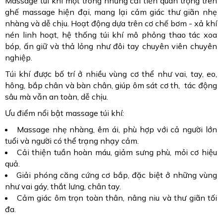
Massage túi khí một trong những cải tiến quan trọng trên
ghế massage hiện đại, mang lại cảm giác thư giãn nhẹ
nhàng và dễ chịu. Hoạt động dựa trên cơ chế bơm - xả khí
nén linh hoạt, hệ thống túi khí mô phỏng thao tác xoa
bóp, ấn giữ và thả lỏng như đôi tay chuyên viên chuyên
nghiệp.
Túi khí được bố trí ở nhiều vùng cơ thể như vai, tay, eo,
hông, bắp chân và bàn chân, giúp ôm sát cơ th, tác động
sâu mà vẫn an toàn, dễ chịu.
Ưu điểm nổi bật massage túi khí:
Massage nhẹ nhàng, êm ái, phù hợp với cả người lớn
tuổi và người có thể trạng nhạy cảm.
Cải thiện tuần hoàn máu, giảm sưng phù, mỏi cơ hiệu
quả.
Giải phóng căng cứng cơ bắp, đặc biệt ở những vùng
như vai gáy, thắt lưng, chân tay.
Cảm giác ôm trọn toàn thân, nâng niu và thư giãn tối
đa.