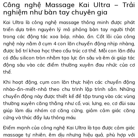
Công nghệ Massage Kai Ultra – Trải
nghiệm như bàn tay chuyên gia
Kai Ultra là công nghệ massage thông minh được phát
triển dựa trên nguyên lý mô phỏng bàn tay người thật
trong các động tác xoa bóp, nhào, ấn. Cốt lõi của công
nghệ này nằm ở cụm 4 con lăn chuyển động nhịp nhàng,
được bố trí khoa học theo cấu trúc cơ thể. Mỗi con lăn đều
có đầu silicon tròn nhằm tạo lực ấn sâu và êm ái giúp tác
động sâu vào các điểm thường xuyên đau nhức của cơ
thể.
Khi hoạt động, cụm con lăn thực hiện các chuyển động
nhào-ấn-miết-nhả theo chu trình lập trình sẵn. Những
chuyển động này được thiết kế để tập trung vào các vùng
thường xuyên căng thẳng như cổ, vai, lưng, eo, cơ đùi sau
giúp làm dịu nhóm cơ căng cứng, giảm cảm giác căng
cứng và thúc đẩy lưu thông máu.
Điểm mạnh của công nghệ Kai Ultra là tạo được cảm giác
massage tự nhiên, êm dịu nhưng hiệu quả, phù hợp với