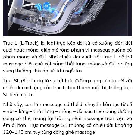
Trục L (L-Track) là loại trục kéo dài từ cổ xuống đến đùi
dưới hoặc mông, giúp mở rộng phạm vi massage xuống cả
phần mông và đùi. Nhờ chiều dài vượt trội, trục L hỗ trợ
massage hiệu quả cột sống thắt lưng, mông và đùi, những
vùng thường chịu áp lực khi ngồi lâu.
Trục SL (SL-Track) là sự kết hợp đường cong của trục S với
chiều dài mở rộng của trục L, tạo thành một hệ thống trục
SL liền mạch.
Nhờ vậy, con lăn massage có thể di chuyển liên tục từ cổ
– vai – lưng – thắt lưng – mông – đùi sau theo đúng đường
cong cơ thể, mang lại trải nghiệm massage trọn vẹn và
êm ái hơn. Trục massage SL thường có chiều dài khoảng
120–145 cm, tùy từng dòng ghế massage