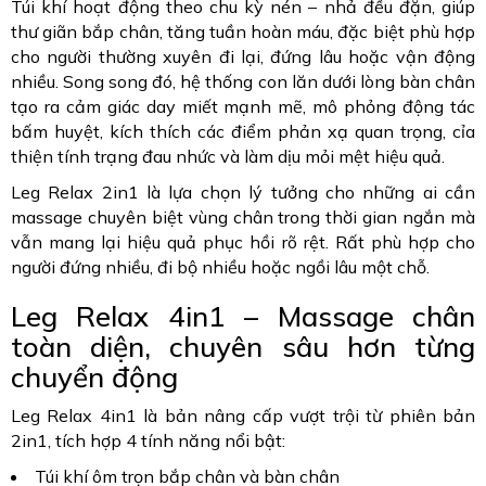
Túi khí hoạt động theo chu kỳ nén – nhả đều đặn, giúp
thư giãn bắp chân, tăng tuần hoàn máu, đặc biệt phù hợp
cho người thường xuyên đi lại, đứng lâu hoặc vận động
nhiều. Song song đó, hệ thống con lăn dưới lòng bàn chân
tạo ra cảm giác day miết mạnh mẽ, mô phỏng động tác
bấm huyệt, kích thích các điểm phản xạ quan trọng, cỉa
thiện tính trạng đau nhức và làm dịu mỏi mệt hiệu quả.
Leg Relax 2in1 là lựa chọn lý tưởng cho những ai cần
massage chuyên biệt vùng chân trong thời gian ngắn mà
vẫn mang lại hiệu quả phục hồi rõ rệt. Rất phù hợp cho
người đứng nhiều, đi bộ nhiều hoặc ngồi lâu một chỗ.
Leg Relax 4in1 – Massage chân
toàn diện, chuyên sâu hơn từng
chuyển động
Leg Relax 4in1 là bản nâng cấp vượt trội từ phiên bản
2in1, tích hợp 4 tính năng nổi bật:
Túi khí ôm trọn bắp chân và bàn chân