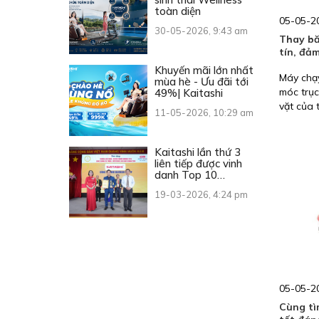
toàn diện
05-05-20
30-05-2026, 9:43 am
Thay bă
tín, đả
Khuyến mãi lớn nhất
Máy chạy
mùa hè - Ưu đãi tới
móc trục
49%| Kaitashi
vặt của 
11-05-2026, 10:29 am
xử lý ng
nhưng kh
đến một 
Kaitashi lần thứ 3
liên tiếp được vinh
chuyên m
danh Top 10
cần thiế
Thương hiệu Vàng
mắc:” Th
19-03-2026, 4:24 pm
Việt Nam
uy tín, 
chúng kh
05-05-20
Cùng tì