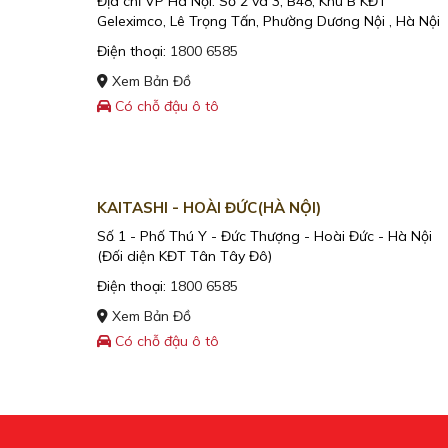
Địa chỉ VP Hà Nội: Số 2 và 3, B48, Khu B KĐT
Geleximco, Lê Trọng Tấn, Phường Dương Nội , Hà Nội
Điện thoại:
1800 6585
Xem Bản Đồ
Có chỗ đậu ô tô
KAITASHI - HOÀI ĐỨC(HÀ NỘI)
Số 1 - Phố Thú Y - Đức Thượng - Hoài Đức - Hà Nội
(Đối diện KĐT Tân Tây Đô)
Điện thoại:
1800 6585
Xem Bản Đồ
Có chỗ đậu ô tô