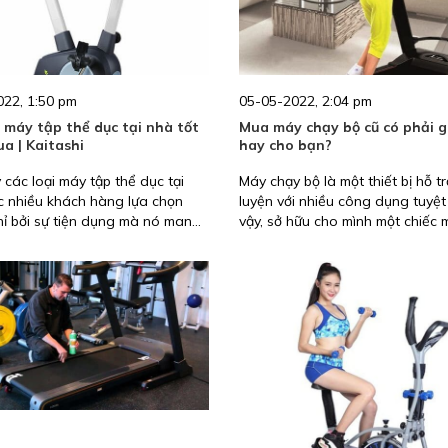
22, 1:50 pm
05-05-2022, 2:04 pm
i máy tập thể dục tại nhà tốt
Mua máy chạy bộ cũ có phải g
a | Kaitashi
hay cho bạn?
 các loại máy tập thể dục tại
Máy chạy bộ là một thiết bị hỗ tr
c nhiều khách hàng lựa chọn
luyện với nhiều công dụng tuyệt
ỉ bởi sự tiện dụng mà nó mang
vậy, sở hữu cho mình một chiếc
òn bởi giá thành phù hợp. Hãy
bộ là mơ ước của bất kỳ ai. Tuy 
tashi tìm hiểu về sản phẩm máy
không phải ai cũng có điều kiện
hà trong bài viết dưới đây.
cho mình một chiếc máy chạy bộ
giải pháp đặt ra là tìm đến nhữn
máy chạy bộ cũ đã qua sử dụng
đây có thực sự là giải pháp hay,
khám phá trong bài viết dưới đâ