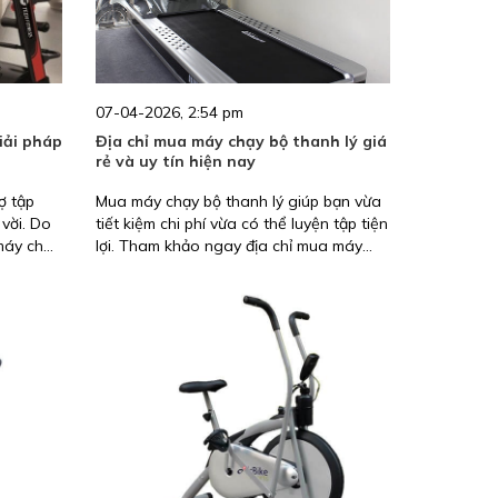
07-04-2026, 2:54 pm
iải pháp
Địa chỉ mua máy chạy bộ thanh lý giá
rẻ và uy tín hiện nay
ợ tập
Mua máy chạy bộ thanh lý giúp bạn vừa
 vời. Do
tiết kiệm chi phí vừa có thể luyện tập tiện
 máy chạy
lợi. Tham khảo ngay địa chỉ mua máy
nhiên,
chạy bộ thanh lý giá rẻ, uy tín sau đây.
 để sắm
 mới. Và
g chiếc
. Vậy
 hãy
y nhé.