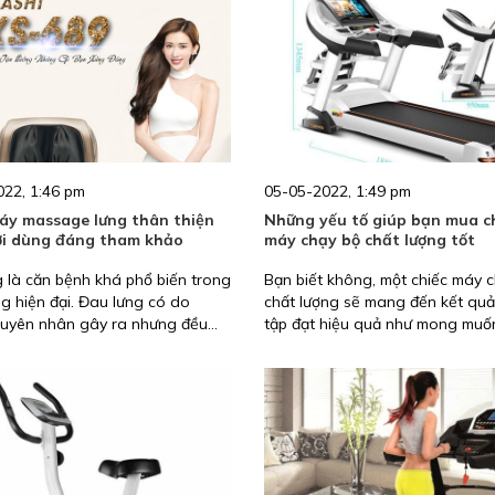
22, 1:46 pm
05-05-2022, 1:49 pm
áy massage lưng thân thiện
Những yếu tố giúp bạn mua c
ời dùng đáng tham khảo
máy chạy bộ chất lượng tốt
 là căn bệnh khá phổ biến trong
Bạn biết không, một chiếc máy 
g hiện đại. Đau lưng có do
chất lượng sẽ mang đến kết quả
guyên nhân gây ra nhưng đều
tập đạt hiệu quả như mong muố
có thể chữa khỏi dứt điểm bằng
bạn. Vậy bạn cần chú ý tới nhữ
o vậy, nhiều người đã tìm đến
số nào để có thể lựa chọn một 
sage lưng để giảm các cơn đau
chạy bộ đạt chất lượng tốt? Hãy
ng. Nếu bạn cũng đang quan tâm
Katashi tìm hiểu các thông số, k
age lưng loại nào tốt thì đừng
máy chạy bộ ngay trong bài viết
ài viết dưới đây nhé.
đây nhé.