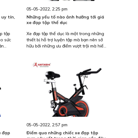
05-05-2022, 2:25 pm
uy tín,
Những yếu tố nào ảnh hưởng tới giá
xe đạp tập thể dục
p tập
Xe đạp tập thể dục là một trong những
ao sức
thiết bị hỗ trợ luyện tập mà bạn nên sở
ăn
hữu bởi những ưu điểm vượt trội mà hiếm
thể dục
thiết bị hỗ trợ luyện tập nào có thể đáp
ham khảo
ứng được. Không chỉ vậy, xe đạp tập thể
tâm lựa
dục còn có kích thước nhỏ gọn, phù hợp
iếc xe
để đặt trong nhà và mang lại hiệu quả
cao cho người sử dụng. Đặc biệt, giá xe
đạp tập thể dục rẻ hơn nhiều so với
nhiều thiết bị hỗ trợ luyện tập khác. Thế
nhưng bạn có biết những yếu tố nào có
ảnh hưởng đến giá xe đạp tập thể dục
hay chưa? Trong bài viết này, Kaitashi sẽ
giải đáp cho bạn những điều đó nhé
05-05-2022, 2:57 pm
e đạp
Điểm qua những chiếc xe đạp tập