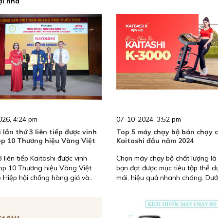
ại nhà
26, 4:24 pm
07-10-2024, 3:52 pm
 lần thứ 3 liên tiếp được vinh
Top 5 máy chạy bộ bán chạy 
p 10 Thương hiệu Vàng Việt
Kaitashi đầu năm 2024
 liên tiếp Kaitashi được vinh
Chọn máy chạy bộ chất lượng là
op 10 Thương hiệu Vàng Việt
bạn đạt được mục tiêu tập thể d
 Hiệp hội chống hàng giả và
mái, hiệu quả nhanh chóng. Dướ
uyền thương hiệu (VATAP) tổ
top 5 máy chạy bộ Kaitashi bán 
được đông đảo người dùng và đ
cao để bạn tham khảo