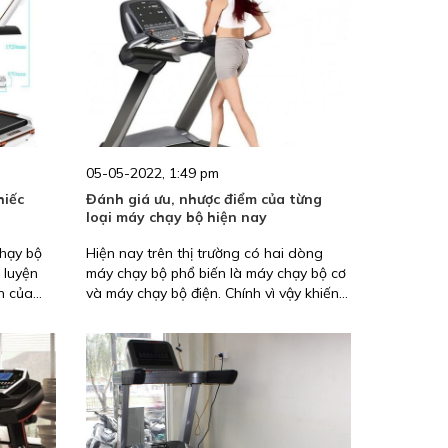
chúng tôi tìm hiểu về Top 3 máy
massage mắt đang được mọi người ưa
chuộng hiện nay nhé!
05-05-2022, 1:49 pm
hiếc
Đánh giá ưu, nhược điểm của từng
loại máy chạy bộ hiện nay
chạy bộ
Hiện nay trên thị trường có hai dòng
 luyện
máy chạy bộ phổ biến là máy chạy bộ cơ
n của
và máy chạy bộ điện. Chính vì vậy khiến
ng thông
người dùng cảm thấy phân vân, không
chiếc máy
biết nên mua loại nào có chất lượng tốt
 cùng
hơn cũng như phù hợp với nhu cầu sử
ích thước
dụng của cá nhân. Vậy hãy để chúng tôi
 dưới
giúp bạn giải đáp thắc mắc trên bằng
việc đánh giá ưu nhược điểm của máy
chạy bộ qua bài viết dưới đây.