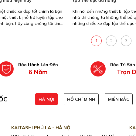
g mua hiện nay
tập thể dục đa năng
ột chiếc xe đạp tốt chính là bạn
Khi nói đến những thiết bị tập th
một thiết bị hỗ trợ luyện tập cho
nhà thì chúng ta không thể bỏ 
ình bạn. hãy cùng chúng tôi tìm
những chiếc xe đạp tập thể dục
 số thương hiệu nổi tiếng nhé
đầy tiện lợi. Kích thước nhỏ gọn
sử dụng, hiệu quả cao với những
1
2
3
đa dạng tích hợp và giá thành c
phải chăng, những chiếc xe đạp 
dục đa năng là một món đồ khô
thiếu với những khách hàng qu
Bảo Hành Lên Đến
Bảo Trì Sả
tới thói quen vận động sức khỏe
6 Năm
Trọn Đ
đình. Hãy cùng bài viết này kh
những mẫu xe đạp tập thể dục 
lý tưởng dành cho bạn nhé.
ỐC
HÀ NỘI
HỒ CHÍ MINH
MIỀN BẮC
KAITASHI PHÚ LA - HÀ NỘI
KA