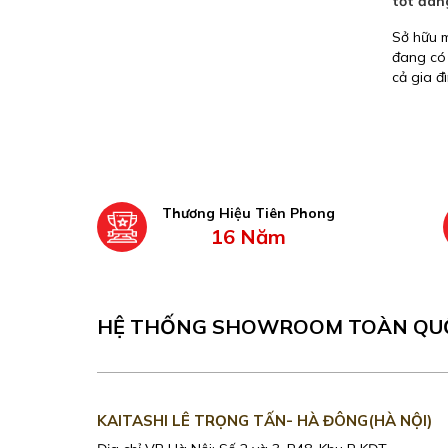
tốt đán
Sở hữu m
đang có 
cả gia đ
hiểu một
Thương Hiệu Tiên Phong
16 Năm
HỆ THỐNG SHOWROOM TOÀN QU
KAITASHI LÊ TRỌNG TẤN- HÀ ĐÔNG(HÀ NỘI)