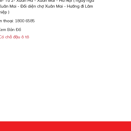
8- Tổ 2- Xuân Hà - Xuân Mai - Hà Nội ( ngay ngã
357 Lũy Bán 
Xuân Mai - Đối diện chợ Xuân Mai - Hướng đi Lâm
Hồ Chí Minh
iệp )
Điện thoại:
1
n thoại:
1800 6585
Xem Bản Đ
em Bản Đồ
Có chỗ đậu
ó chỗ đậu ô tô