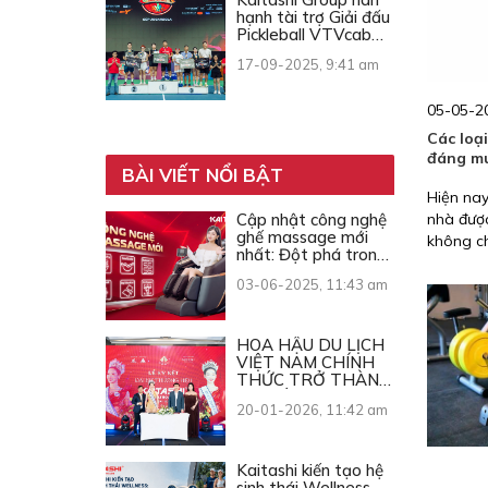
hạnh tài trợ Giải đấu
Pickleball VTVcab
Open Cup 2025
17-09-2025, 9:41 am
05-05-20
Các loạ
đáng mu
BÀI VIẾT NỔI BẬT
Hiện nay
Cập nhật công nghệ
nhà đượ
ghế massage mới
không ch
nhất: Đột phá trong
lại mà c
từng chuyển động
cùng Kai
03-06-2025, 11:43 am
tập tại n
HOA HẬU DU LỊCH
VIỆT NAM CHÍNH
THỨC TRỞ THÀNH
ĐẠI SỨ THƯƠNG
20-01-2026, 11:42 am
HIỆU KAITASHI
Kaitashi kiến tạo hệ
sinh thái Wellness