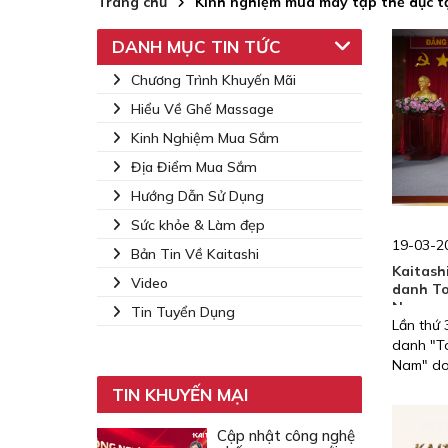
Trang chủ
Kinh nghiệm mua máy tập thể dục t
DANH MỤC TIN TỨC
Chương Trình Khuyến Mãi
Hiểu Về Ghế Massage
Kinh Nghiệm Mua Sắm
Địa Điểm Mua Sắm
Hướng Dẫn Sử Dụng
Sức khỏe & Làm đẹp
19-03-20
Bản Tin Về Kaitashi
Kaitashi
Video
danh To
Nam
Tin Tuyển Dụng
Lần thứ 3
danh "T
Nam" do
bảo vệ q
TIN KHUYẾN MẠI
chức.
Cập nhật công nghệ