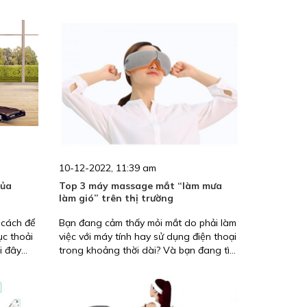
10-12-2022, 11:39 am
của
Top 3 máy massage mắt “làm mưa
làm gió” trên thị trường
 cách để
Bạn đang cảm thấy mỏi mắt do phải làm
ục thoải
việc với máy tính hay sử dụng điện thoại
i đây
trong khoảng thời dài? Và bạn đang tìm
chạy, đã
kiếm một sản phẩm có thể bảo vệ đôi
ánh giá
mắt của mình? Vậy thì máy massage mắt
là một lựa chọn hoàn hảo giúp cải thiện
chức năng đôi mắt của bạn. Hãy cùng