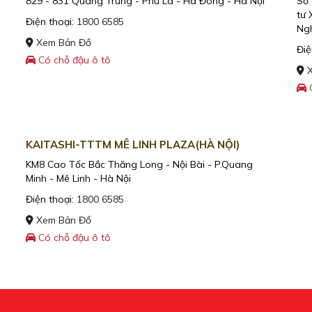
829 - 831 Quang Trung - Phú La - Hà Đông - Hà Nội
Số 
tư 
Điện thoại:
1800 6585
Ngh
Xem Bản Đồ
Điệ
Có chỗ đậu ô tô
X
C
KAITASHI-TTTM MÊ LINH PLAZA(HÀ NỘI)
KM8 Cao Tốc Bắc Thăng Long - Nội Bài - P.Quang
Minh - Mê Linh - Hà Nội
Điện thoại:
1800 6585
Xem Bản Đồ
Có chỗ đậu ô tô