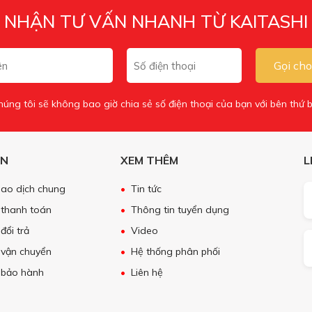
NHẬN TƯ VẤN NHANH TỪ KAITASHI
Gọi cho
húng tôi sẽ không bao giờ chia sẻ số điện thoại của bạn với bên thứ b
ẪN
XEM THÊM
L
giao dịch chung
Tin tức
 thanh toán
Thông tin tuyển dụng
đổi trả
Video
 vận chuyển
Hệ thống phân phối
 bảo hành
Liên hệ