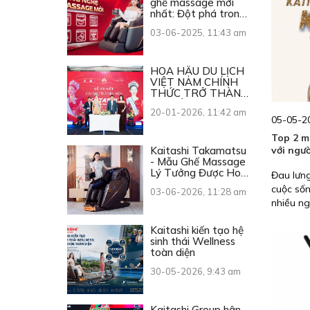
ghế massage mới
nhất: Đột phá trong
từng chuyển động
03-06-2025, 11:43 am
HOA HẬU DU LỊCH
VIỆT NAM CHÍNH
THỨC TRỞ THÀNH
ĐẠI SỨ THƯƠNG
20-01-2026, 11:42 am
HIỆU KAITASHI
05-05-20
Top 2 m
Kaitashi Takamatsu
với ngư
- Mẫu Ghế Massage
Lý Tưởng Được Hoa
Đau lưng
Hậu Du Lịch Việt
cuộc sốn
03-06-2026, 11:28 am
Nam 2026 Lựa Chọn
nhiều n
rất khó 
Kaitashi kiến tạo hệ
thuốc. D
sinh thái Wellness
máy mas
toàn diện
nhức lư
30-05-2026, 9:43 am
máy mass
bỏ qua b
Kaitashi Group hân