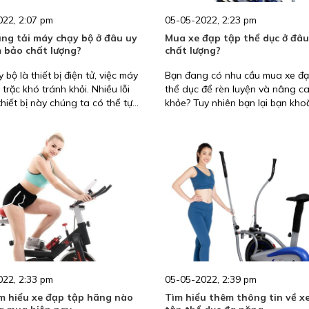
22, 2:07 pm
05-05-2022, 2:23 pm
ng tải máy chạy bộ ở đâu uy
Mua xe đạp tập thể dục ở đâu 
m bảo chất lượng?
chất lượng?
 bộ là thiết bị điện tử, việc máy
Bạn đang có nhu cầu mua xe đạ
 trặc khó tránh khỏi. Nhiều lỗi
thể dục để rèn luyện và nâng c
thiết bị này chúng ta có thể tự
khỏe? Tuy nhiên bạn lại bạn kho
ay tại nhà đơn giản, nhanh gọn
không biết nên mua xe đạp tập 
i băng tải bị hỏng thì việc nhờ
ở đâu uy tín, chất lượng? Hãy t
cơ sở uy tín, nơi có đội ngũ có
bài viết dưới đây để có thể yên 
ôn kỹ thuật cao giúp là điều rất
chọn cơ sở uy tín và lựa chọn ch
t. Bởi vậy không ít người thắc
đạp tập phù hợp nhất nhé!
ay băng tải máy chạy bộ ở đâu
đảm bảo chất lượng?”. Hãy cùng
ám phá ở bài viết này.
22, 2:33 pm
05-05-2022, 2:39 pm
m hiểu xe đạp tập hãng nào
Tìm hiểu thêm thông tin về x