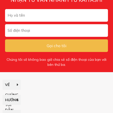
Gọi cho tôi
Chúng tôi sẽ không bao giờ chia sẻ số điện thoại của bạn với
bên thứ ba.
VỀ
CHÚNG
HƯỚNG
TÔI
DẪN