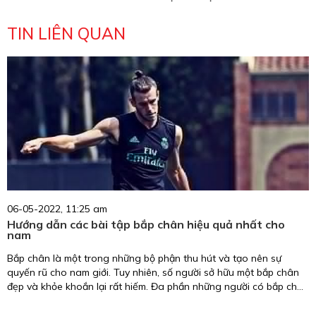
TIN LIÊN QUAN
06-05-2022, 11:25 am
Hướng dẫn các bài tập bắp chân hiệu quả nhất cho
nam
Bắp chân là một trong những bộ phận thu hút và tạo nên sự
quyến rũ cho nam giới. Tuy nhiên, số người sở hữu một bắp chân
đẹp và khỏe khoắn lại rất hiếm. Đa phần những người có bắp chân
sporty đều nhờ vào việc lựa chọn các bài tập bắp chân chuẩn và
tập luyện chăm chỉ. Vậy hãy cùng khám phá các bài tập bắp chân