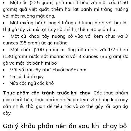
Một cốc (225 gram) phô mai ít béo với một cốc (150
grams) quả việt quất, thêm hai lát bánh mì trắng nướng
với một muỗng mật ong.
Một miếng bánh bagel trắng cỡ trung bình với hai lát
thịt gà tây và mù tạt (tùy sở thích), thêm 30 quả nho.
Một củ khoai tây nướng cỡ vừa với kem chua và 3
ounces (85 gram) ức gà nướng.
Một chén (200 gram) mì ống nấu chín với 1/2 chén
(130 gram) nước sốt marinara với 3 ounces (85 gram) ức
gà và một lát bánh mì bơ.
Một số trái cây như: chuối hoặc cam
15 cái bánh quy
Nửa cốc ngũ cốc khô
Thực phẩm cần tránh trước khi chạy:
Các thực phẩm
giàu chất béo, thực phẩm nhiều protein vì những loại này
cần nhiều thời gian để tiêu hóa và có thể gây rối loạn dạ
dày.
Gợi ý khẩu phần nên ăn sau khi chạy bộ