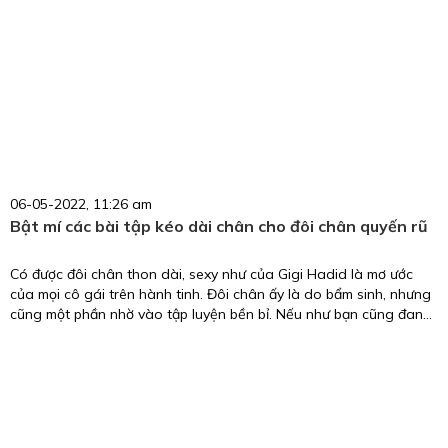
hiệu quả nhất dành nam, luyện tập ngay hôm nay để có bắp chân
đẹp như một gymer thực thụ.
06-05-2022, 11:26 am
Bật mí các bài tập kéo dài chân cho đôi chân quyến rũ
Có được đôi chân thon dài, sexy như của Gigi Hadid là mơ ước
của mọi cô gái trên hành tinh. Đôi chân ấy là do bẩm sinh, nhưng
cũng một phần nhờ vào tập luyện bền bỉ. Nếu như bạn cũng đang
muốn tìm kiếm các bài tập kéo dài chân hiệu quả thì đừng bỏ qua
bài viết dưới đây nhé.