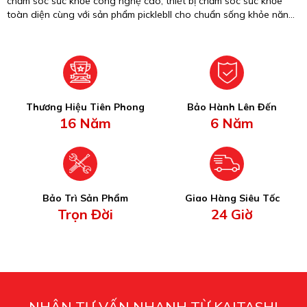
chăm sóc sức khỏe công nghệ cao, thiết bị chăm sóc sức khỏe
toàn diện cùng với sản phẩm picklebll cho chuẩn sống khỏe năng
động.
Thương Hiệu Tiên Phong
Bảo Hành Lên Đến
16 Năm
6 Năm
Bảo Trì Sản Phẩm
Giao Hàng Siêu Tốc
Trọn Đời
24 Giờ
NHẬN TƯ VẤN NHANH TỪ KAITASHI