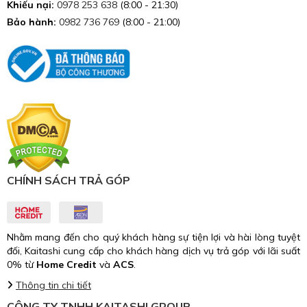
Khiếu nại:
0978 253 638
(8:00 - 21:30)
Bảo hành:
0982 736 769
(8:00 - 21:00)
CHÍNH SÁCH TRẢ GÓP
Nhằm mang đến cho quý khách hàng sự tiện lợi và hài lòng tuyệt
đối, Kaitashi cung cấp cho khách hàng dịch vụ trả góp với lãi suất
0% từ
Home Credit
và
ACS
.
Thông tin chi tiết
CÔNG TY TNHH KAITASHI GROUP