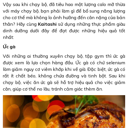
Vậy sau khi chạy bộ, đã tiêu hao một lượng calo mỡ thừa
với máy chạy bộ, bạn phải làm gì để bổ sung năng lượng
cho cơ thể mà không lo ảnh hưởng đến cân nặng của bản
thân? Hãy cùng
Kaitashi
sử dụng những thực phẩm giàu
dinh dưỡng dưới đây để đạt được những hiệu quả tốt
nhất:
Ức gà
Với những ai thường xuyên chạy bộ, tập gym thì ức gà
được xem là lựa chọn hàng đầu. Ức gà có chứ selenium
làm giảm nguy cơ viêm khớp khi về già. Đặc biệt, ức gà có
rất ít chất béo, không chứa đường và tinh bột. Sau khi
chạy bộ, việc ăn ức gà sẽ hỗ trợ hiệu quả cho việc giảm
cân, giúp cơ thể no lâu, tránh cảm giác thèm ăn.