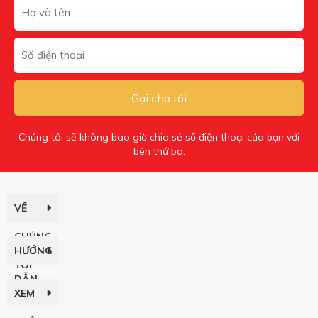
Gọi cho tôi
Chúng tôi sẽ không bao giờ chia sẻ số điện thoại của bạn với
bên thứ ba.
VỀ
CHÚNG
HƯỚNG
TÔI
DẪN
XEM