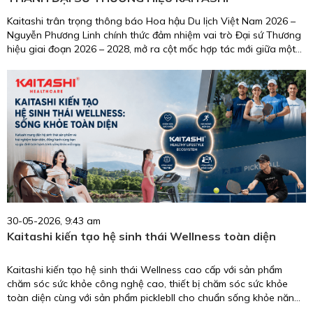
Kaitashi trân trọng thông báo Hoa hậu Du lịch Việt Nam 2026 –
Nguyễn Phương Linh chính thức đảm nhiệm vai trò Đại sứ Thương
hiệu giai đoạn 2026 – 2028, mở ra cột mốc hợp tác mới giữa một
biểu tượng nhan sắc, trí tuệ, giàu trách nhiệm cộng đồng và
thương hiệu chăm sóc sức khỏe uy tín tại Việt Nam.
30-05-2026, 9:43 am
Kaitashi kiến tạo hệ sinh thái Wellness toàn diện
Kaitashi kiến tạo hệ sinh thái Wellness cao cấp với sản phẩm
chăm sóc sức khỏe công nghệ cao, thiết bị chăm sóc sức khỏe
toàn diện cùng với sản phẩm picklebll cho chuẩn sống khỏe năng
động.