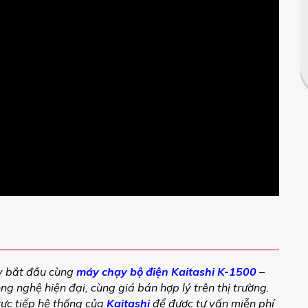
y bắt đầu cùng
máy chạy bộ điện Kaitashi K-1500
–
g nghệ hiện đại, cùng giá bán hợp lý trên thị trường.
ực tiếp hệ thống của
Kaitashi
để được tư vấn miễn phí