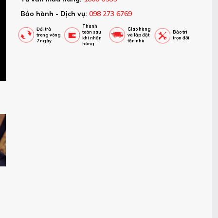
Bảo hành - Dịch vụ:
098 273 6769
Thanh
Đổi trả
Giao hàng
toán sau
Bảo trì
trong vòng
và lắp đặt
khi nhận
trọn đời
7 ngày
tận nhà
hàng