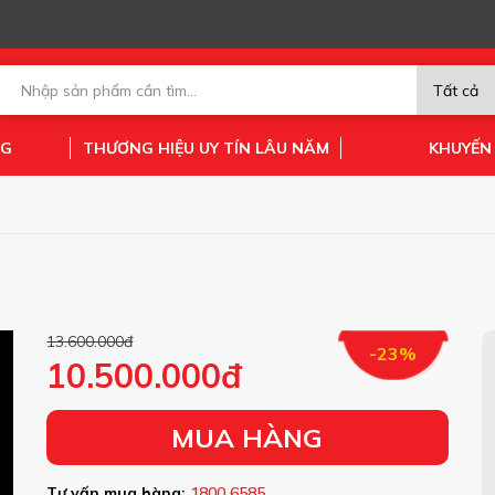
NG
THƯƠNG HIỆU UY TÍN LÂU NĂM
KHUYẾN
13.600.000đ
-23%
10.500.000đ
MUA HÀNG
Tư vấn mua hàng:
1800 6585