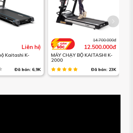
14.700.000đ
Liên hệ
12.500.000đ
ộ Kaitashi K-
MÁY CHẠY BỘ KAITASHI K-
MÁ
2000
30
Đã bán: 6,9K
Đã bán: 23K