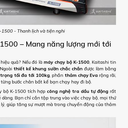
-1500 - Thanh lịch và tiện nghi
-1500 – Mang năng lượng mới tới
 hiệu quả? Nếu đó là
máy chạy bộ K-1500
, Kaitashi tin
. Ngoài
thiết kế khung sườn chắc chắn
được làm bằng
 trọng tối đa tới 100kg
, phần
thảm chạy Eva
rộng rãi,
 từng bước chân bất kể bạn chạy hay đi bộ.
ạy bộ K-1500 tích hợp
công nghệ tra dầu tự động
rất
ễ dàng. Bạn chỉ cần tập trung vào việc chạy bộ, mọi thứ
lý, giúp tăng sự mượt mà trong chuyển động của thảm