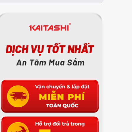
-12%
-28%