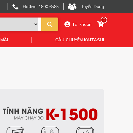
Hotline: 1800 6585
Tuyển Dụng
0
Tài khoản
 MÃI
CÂU CHUYỆN KAITASHI