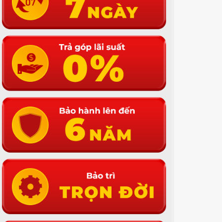
15.200.000đ
16.000.000
13.400.000đ
11.500.000
Y CHẠY BỘ KAITASHI K-
MÁY CHẠY BỘ KAITASHI K-
00
3500
Đã bán: 121K
Đã bán: 4,5