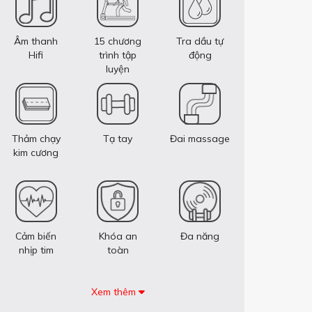
Âm thanh
15 chương
Tra dầu tự
Hifi
trình tập
động
luyện
Thảm chạy
Tạ tay
Đai massage
kim cương
Cảm biến
Khóa an
Đa năng
nhịp tim
toàn
Xem thêm