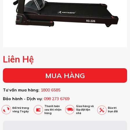
Liên Hệ
MUA HÀNG
Tư vấn mua hàng:
1800 6585
Bảo hành - Dịch vụ:
098 273 6769
Thanh toán
Giao hàng và
Đổi trả trong
Bảo trì
sau khi nhận
lắp đặt tận
vòng 7 ngày
trọn đời
hàng
nhà