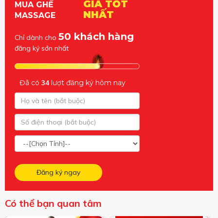
GIÁ TỐT
MUA GHẾ
NHẤT
MASSAGE
50 khách hàng
Chỉ dành cho
đăng ký sớn nhất
Đã có
34
lượt đăng ký hôm nay
Đăng ký ngay
Có thể bạn quan tâm