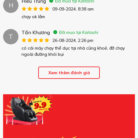
Hiếu Trung
Đã mua tại Kaitashi
H
09-09-2024, 8:38 am
chạy ok lắm
Tấn Khương
Đã mua tại Kaitashi
T
26-08-2024, 2:26 pm
có cái máy chạy thể dục tại nhà cũng khoẻ, đỡ chạy
ngoài đường khói bụi
Xem thêm đánh giá