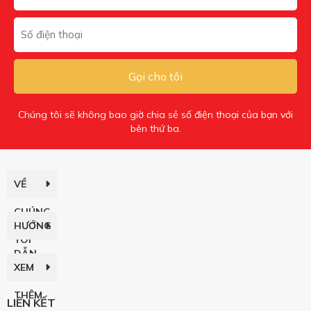
Gọi cho tôi
Chúng tôi sẽ không bao giờ chia sẻ số điện thoại của bạn với
bên thứ ba.
VỀ
CHÚNG
HƯỚNG
TÔI
DẪN
XEM
THÊM
LIÊN KẾT