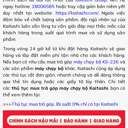
ngay hotline:
18006585
hoặc truy cập gián bán niêm yết
duy nhất tại website:
https://kaitashi.com/
. Ngoài việc
đảm bảo về chất lượng sản phẩm, đội ngũ nhân sự của
Kaitashi luôn sẵn lòng tư vấn, giải đáp mọi thắc mắc của
khách hàng trong suốt quá trình mua và sử dụng sản
phẩm.
Trong vòng 24 giờ kể từ khi đặt hàng, Kaitashi sẽ giao
hàng và lắp đặt miễn phí tận nhà cho các khách hàng.
Nếu bạn có nhu cầu mua trả góp
máy chạy bộ KS-226
và
các sản phẩm
máy chạy bộ
khác, Kaitashi cũng áp dụng
các thủ tục rất đơn giản, nhanh chóng và dễ dàng thông
qua thẻ tín dụng hoặc các giấy tờ tùy thân. Chi tiết
các
thủ tục mua trả góp máy chạy bộ Kaitashi
, bạn có
thể xem thêm tại:
>>>
Thủ tục mua trả góp, lãi suất 0% chỉ có tại Kaitashi