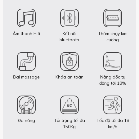
Âm thanh Hifi
Kết nối
Thảm chạy kim
bluetooth
cương
Đai massage
Khóa an toàn
Nâng dốc tự
động tới 18%
Đa năng
Tải trọng tối đa
Tốc độ tối đa 18
150Kg
km/h