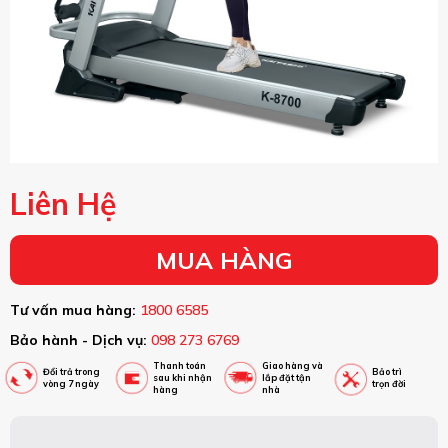
Liên Hệ
MUA HÀNG
Tư vấn mua hàng:
1800 6585
Bảo hành - Dịch vụ:
098 273 6769
Thanh toán
Giao hàng và
Đổi trả trong
Bảo trì
sau khi nhận
lắp đặt tận
vòng 7 ngày
trọn đời
hàng
nhà