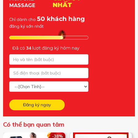
NHẤT
MASSAGE
50 khách hàng
Chỉ dành cho
đăng ký sớn nhất
Đã có
34
lượt đăng ký hôm nay
Đăng ký ngay
Có thể bạn quan tâm
-38%