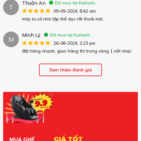
Thuận An
Đã mua tại Kaitashi
T
09-09-2024, 8:42 am
máy to,cả nhà tập thể dục rất thoải mái
Minh Lý
Đã mua tại Kaitashi
M
26-08-2024, 2:23 pm
đặt hàng nhanh, giao hàng thì trong vòng 1 nốt nhạc
Xem thêm đánh giá
GIÁ TỐT
MUA GHẾ