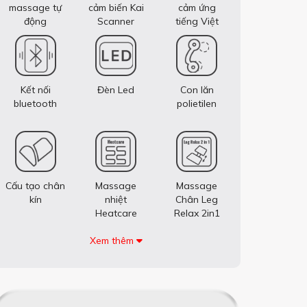
massage tự
cảm biến Kai
cảm ứng
động
Scanner
tiếng Việt
Kết nối
Đèn Led
Con lăn
bluetooth
polietilen
Cấu tạo chân
Massage
Massage
kín
nhiệt
Chân Leg
Heatcare
Relax 2in1
Xem thêm