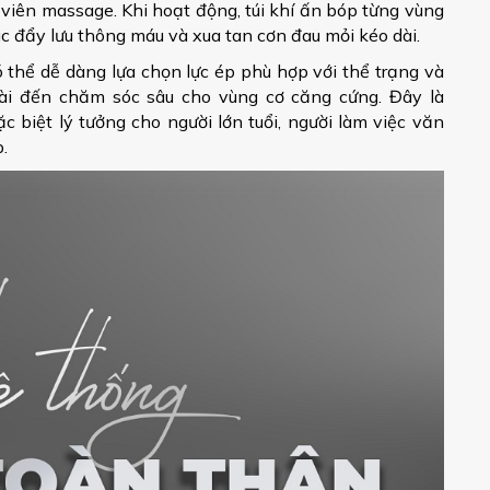
viên massage. Khi hoạt động, túi khí ấn bóp từng vùng
úc đẩy lưu thông máu và xua tan cơn đau mỏi kéo dài.
ó thể dễ dàng lựa chọn lực ép phù hợp với thể trạng và
ài đến chăm sóc sâu cho vùng cơ căng cứng. Đây là
 biệt lý tưởng cho người lớn tuổi, người làm việc văn
.