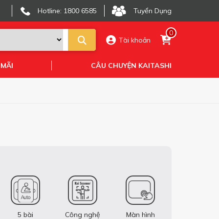
Hotline: 1800 6585
Tuyển Dụng
0
Tài khoản
 MÃI
CÂU CHUYỆN KAITASHI
5 bài
Công nghệ
Màn hình