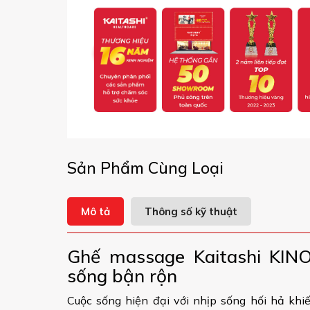
Sản Phẩm Cùng Loại
Mô tả
Thông số kỹ thuật
Ghế massage Kaitashi KINO
sống bận rộn
Cuộc sống hiện đại với nhịp sống hối hả kh