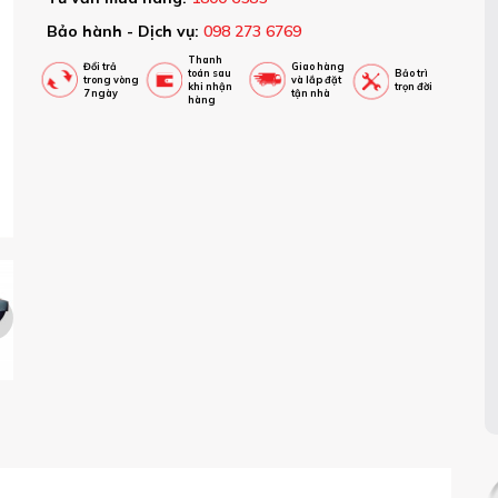
Bảo hành - Dịch vụ:
098 273 6769
Thanh
Đổi trả
Giao hàng
toán sau
Bảo trì
trong vòng
và lắp đặt
khi nhận
trọn đời
7 ngày
tận nhà
hàng