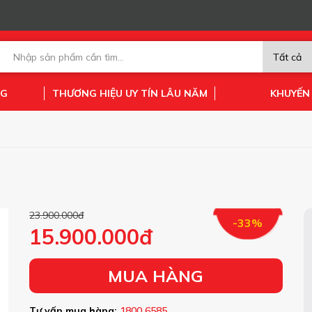
NG
THƯƠNG HIỆU UY TÍN LÂU NĂM
KHUYẾN
23.900.000đ
-33%
15.900.000đ
MUA HÀNG
Tư vấn mua hàng:
1800 6585