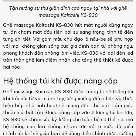
Tận hưởng sự thư giãn đỉnh cao ngay tại nhà với ghế
massage Kaitashi KS-830
Ghế massage Kaitashi KS-830 hút mắt người dùng ngay
từ lần chạm mắt đầu tiên bởi sự sang trọng, tinh tế đến
từng chi tiết. Với gam màu chủ đạo là nâu-be sẽ phù hợp
với mọi không gian sống của gia đình bạn từ phòng ngủ,
phòng khách đến phòng làm viêc. KS-830 với dải đèn led
trên thân ghế làm điểm nhấn cho tổng thể thiết kế được
hài hòa.
Hệ thống túi khí được nâng cấp
Ghế massage Kaitashi KS-830 được trang bị hệ thống túi
khí trải dài từ vai, cánh tay, lưng xuống đến chân và thực
hiện bóp nhả linh hoạt sẽ mang đến cho bạn cảm giác
thoải mái bất tận. Được nâng cấp với số lượng túi khi lớn,
KS-830 sẽ chăm sóc kỹ lưỡng cho toàn bộ cơ thể, nơi mà
hệ thống con lăn không chạm tới. Với 5 mức độ điều
chỉnh túi khí sẽ giúp bạn dễ dàng điều chỉnh được cường