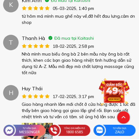
Kim Anh
Đã mua tại Kaitashi
K
05-03-2025, 1:40 pm
từ hôm má mình mua ghế này về,đỡ hết đau lưng,cảm ơn
shop
Thanh Hà
Đã mua tại Kaitashi
T
18-02-2025, 2:58 pm
Nhà mình mua biếu ông bà 2 bên mẫu này ông bà rất
thích, khen các bạn giao hàng nhiệt tình hướng dẫn sử
dụng từ A-Z. Mẫu mã đẹp mà chất lượng massage cũng
tốt nữa
Huy Thái
H
17-02-2025, 3:17 pm
Giao hàng nhanh lắm mới chốt ở cửa hàng được 1 lúc đã
thấy bên giao hàng gọi giao lắp ghế rồi. Bạn sale rất
nhiệt trình và tư vấn có tâm. sẽ ủng hộ lần sau