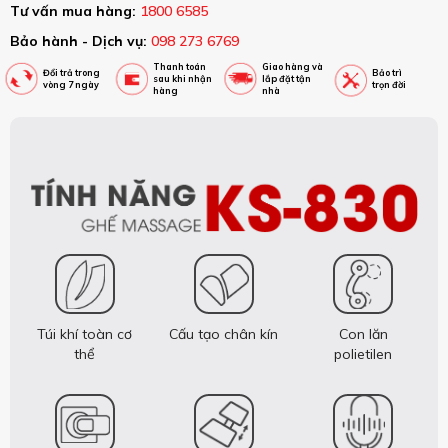
Tư vấn mua hàng:
1800 6585
Bảo hành - Dịch vụ:
098 273 6769
Thanh toán
Giao hàng và
Đổi trả trong
Bảo trì
sau khi nhận
lắp đặt tận
vòng 7 ngày
trọn đời
hàng
nhà
Túi khí toàn cơ
Cấu tạo chân kín
Con lăn
thể
polietilen