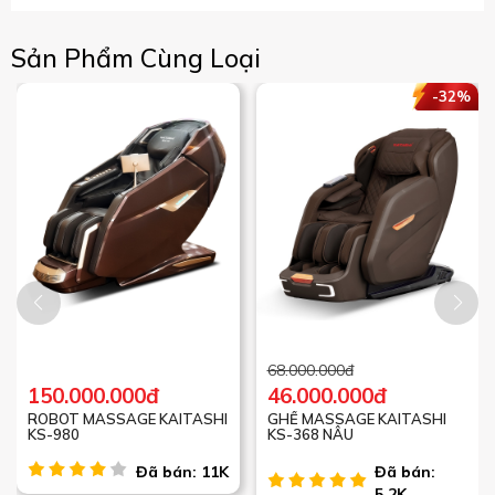
Sản Phẩm Cùng Loại
-32%
68.000.000đ
150.000.000đ
46.000.000đ
ROBOT MASSAGE KAITASHI
GHẾ MASSAGE KAITASHI
KS-980
KS-368 NÂU
Đã bán: 11K
Đã bán:
5,2K