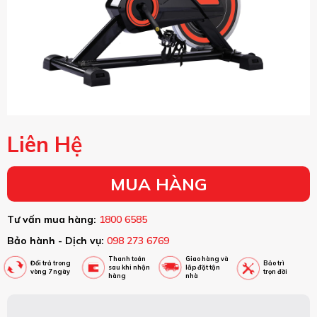
Liên Hệ
MUA HÀNG
Tư vấn mua hàng:
1800 6585
Bảo hành - Dịch vụ:
098 273 6769
Thanh toán
Giao hàng và
Đổi trả trong
Bảo trì
sau khi nhận
lắp đặt tận
vòng 7 ngày
trọn đời
hàng
nhà