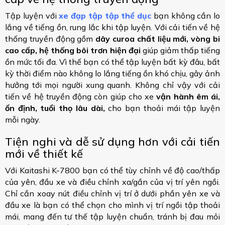
Tập luyện với
xe đạp tập tập thể dục
bạn không cần lo
lắng về tiếng ồn, rung lắc khi tập luyện. Với cải tiến về hệ
thống truyền động gồm
dây curoa chất liệu mới, vòng bi
cao cấp, hệ thống bôi trơn hiện đại
giúp giảm thấp tiếng
ồn mức tối đa. Vì thế bạn có thể tập luyện bất kỳ đâu, bất
kỳ thời điểm nào không lo lắng tiếng ồn khó chịu, gây ảnh
hưởng tới mọi người xung quanh. Không chỉ vậy với cải
tiến về hệ truyền động còn giúp cho xe
vận hành êm ái,
ổn định, tuổi thọ lâu dài,
cho bạn thoải mái tập luyện
mỗi ngày.
Tiện nghi và dễ sử dụng hơn với cải tiến
mới về thiết kế
Với Kaitashi K-7800 bạn có thể tùy chỉnh về độ cao/thấp
của yên, đầu xe và điều chỉnh xa/gần của vị trí yên ngồi.
Chỉ cần xoay nút điều chỉnh vị trí ở dưới phần yên xe và
đầu xe là bạn có thể chọn cho mình vị trí ngồi tập thoải
mái, mang đến tư thế tập luyện chuẩn, tránh bị đau mỏi