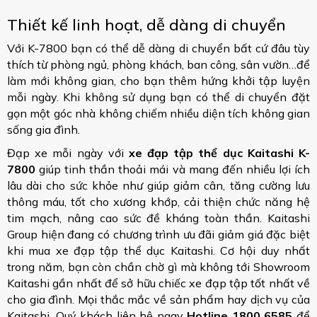
Thiết kế linh hoạt, dễ dàng di chuyển
Với K-7800 bạn có thể dễ dàng di chuyển bất cứ đâu tùy
thích từ phòng ngủ, phòng khách, ban công, sân vườn…để
làm mới không gian, cho bạn thêm hứng khởi tập luyện
mỗi ngày. Khi không sử dụng bạn có thể di chuyển đặt
gọn một góc nhà không chiếm nhiều diện tích không gian
sống gia đình.
Đạp xe mỗi ngày với
xe đạp tập thể dục Kaitashi K-
7800
giúp tinh thần thoải mái và mang đến nhiều lợi ích
lâu dài cho sức khỏe như giúp giảm cân, tăng cường lưu
thông máu, tốt cho xương khớp, cải thiện chức năng hệ
tim mạch, nâng cao sức đề kháng toàn thần. Kaitashi
Group hiện đang có chương trình ưu đãi giảm giá đặc biệt
khi mua xe đạp tập thể dục Kaitashi. Cơ hội duy nhất
trong năm, bạn còn chần chờ gì mà không tới Showroom
Kaitashi gần nhất để sở hữu chiếc xe đạp tập tốt nhất về
cho gia đình. Mọi thắc mắc về sản phẩm hay dịch vụ của
Kaitashi, Quý khách liên hệ ngay
Hotline 1800 6585
để