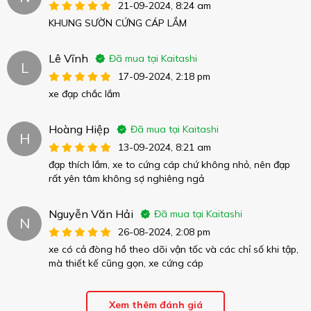
21-09-2024, 8:24 am
KHUNG SƯỜN CỨNG CÁP LẮM
Lê Vĩnh
Đã mua tại Kaitashi
L
17-09-2024, 2:18 pm
xe đạp chắc lắm
Hoàng Hiệp
Đã mua tại Kaitashi
H
13-09-2024, 8:21 am
đạp thích lắm, xe to cứng cáp chứ không nhỏ, nên đạp
rất yên tâm không sợ nghiêng ngả
Nguyễn Văn Hải
Đã mua tại Kaitashi
N
26-08-2024, 2:08 pm
xe có cả đòng hồ theo dõi vận tốc và các chỉ số khi tập,
mà thiết kế cũng gọn, xe cứng cáp
Xem thêm đánh giá