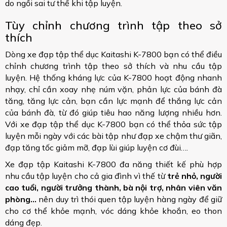
do ngồi sai tư thế khi tập luyện.
Tùy chỉnh chương trình tập theo sở
thích
Dòng xe đạp tập thể dục Kaitashi K-7800 bạn có thể điều
chỉnh chương trình tập theo sở thích và nhu cầu tập
luyện. Hệ thống kháng lực của K-7800 hoạt động nhanh
nhạy, chỉ cần xoay nhẹ núm vặn, phản lực của bánh đà
tăng, tăng lực cản, bạn cần lực mạnh để thắng lực cản
của bánh đà, từ đó giúp tiêu hao năng lượng nhiều hơn.
Với xe đạp tập thể dục K-7800 bạn có thể thỏa sức tập
luyện mỗi ngày với các bài tập như đạp xe chậm thư giãn,
đạp tăng tốc giảm mỡ, đạp lùi giúp luyện cơ đùi….
Xe đạp tập Kaitashi K-7800 đa năng thiết kế phù hợp
nhu cầu tập luyện cho cả gia đình vì thế từ
trẻ nhỏ, người
cao tuổi, người trưởng thành, bà nội trợ, nhân viên văn
phòng...
nên duy trì thói quen tập luyện hàng ngày để giữ
cho cơ thể khỏe mạnh, vóc dáng khỏe khoắn, eo thon
dáng đẹp.