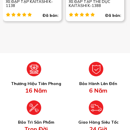
XE ĐẠP TẬP KAITASHI K-
XE ĐẠP TẬP THỂ DỤC
1138
KAITASHI K-1388
Đã bán:
Đã bán:
Thương Hiệu Tiên Phong
Bảo Hành Lên Đến
16 Năm
6 Năm
Bảo Trì Sản Phẩm
Giao Hàng Siêu Tốc
Trọn Đời
24 Giờ