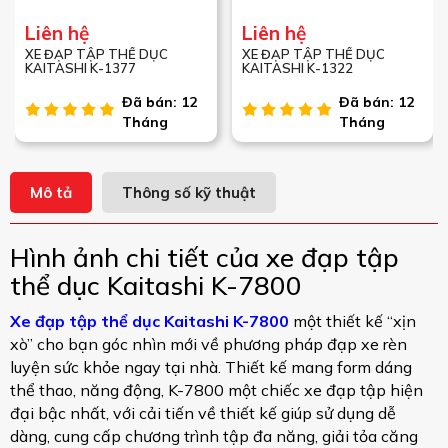
Liên hệ
Liên hệ
XE ĐẠP TẬP THỂ DỤC
XE ĐẠP TẬP THỂ DỤC
KAITASHI K-1377
KAITASHI K-1322
Đã bán: 12
Đã bán: 12
Tháng
Tháng
Mô tả
Thông số kỹ thuật
Hình ảnh chi tiết của xe đạp tập
thể dục Kaitashi K-7800
Xe đạp tập thể dục Kaitashi K-7800
một thiết kế “xịn
xò” cho bạn góc nhìn mới về phương pháp đạp xe rèn
luyện sức khỏe ngay tại nhà. Thiết kế mang form dáng
thể thao, năng động, K-7800 một chiếc xe đạp tập hiện
đại bậc nhất, với cải tiến về thiết kế giúp sử dụng dễ
dàng, cung cấp chương trình tập đa năng, giải tỏa căng