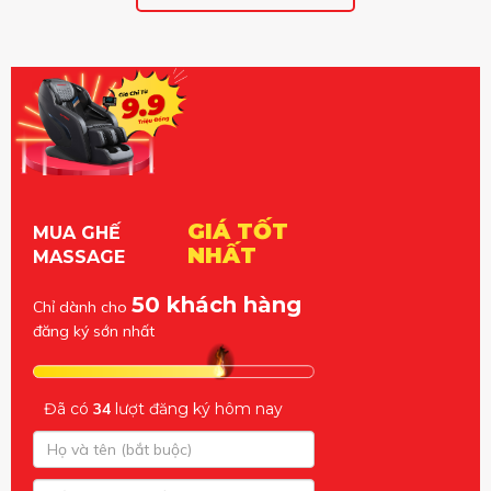
GIÁ TỐT
MUA GHẾ
NHẤT
MASSAGE
50 khách hàng
Chỉ dành cho
đăng ký sớn nhất
Đã có
34
lượt đăng ký hôm nay