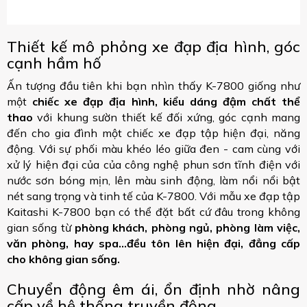
Thiết kế mô phỏng xe đạp địa hình, góc
cạnh hầm hố
Ấn tượng đầu tiên khi bạn nhìn thấy K-7800 giống như
một
chiếc xe đạp địa hình, kiểu dáng đậm chất thể
thao
với khung sườn thiết kế đối xứng, góc cạnh mang
đến cho gia đình một chiếc xe đạp tập hiện đại, năng
động. Với sự phối màu khéo léo giữa đen - cam cùng với
xử lý hiện đại của của công nghệ phun sơn tĩnh điện với
nước sơn bóng mịn, lên màu sinh động, làm nổi nổi bật
nét sang trọng và tinh tế của K-7800. Với mẫu xe đạp tập
Kaitashi K-7800 bạn có thể đặt bất cứ đâu trong không
gian sống từ
phòng khách, phòng ngủ, phòng làm việc,
văn phòng, hay spa...đều tôn lên hiện đại, đẳng cấp
cho không gian sống.
Chuyển động êm ái, ổn định nhờ nâng
cấp về hệ thống truyền động