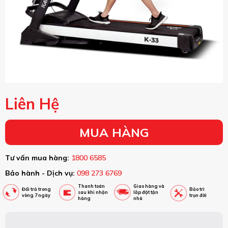
Liên Hệ
MUA HÀNG
Tư vấn mua hàng:
1800 6585
Bảo hành - Dịch vụ:
098 273 6769
Thanh toán
Giao hàng và
Đổi trả trong
Bảo trì
sau khi nhận
lắp đặt tận
vòng 7 ngày
trọn đời
hàng
nhà