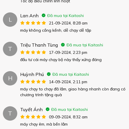
Tốc độ điều chỉnh linh hoạt
Lan Anh
Đã mua tại Kaitashi
L
21-09-2024, 8:28 am
máy không cồng kềnh, dễ chạy dễ tập
Triệu Thanh Tùng
Đã mua tại Kaitashi
T
17-09-2024, 2:23 pm
đầu tư cái máy chạy bộ này thấy xứng đáng
Huỳnh Phú
Đã mua tại Kaitashi
H
14-09-2024, 2:11 pm
máy chạy to chạy đã lắm, giao hàng nhanh còn đang có
chương trình tặng quà
Tuyết Ánh
Đã mua tại Kaitashi
T
09-09-2024, 8:32 am
máy chạy êm, mà bền lắm