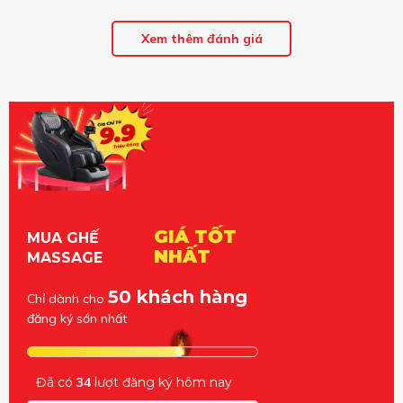
Xem thêm đánh giá
GIÁ TỐT
MUA GHẾ
NHẤT
MASSAGE
50 khách hàng
Chỉ dành cho
đăng ký sớn nhất
Đã có
34
lượt đăng ký hôm nay