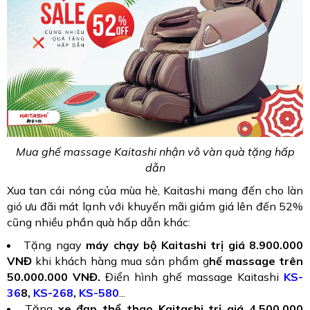
Mua ghế massage Kaitashi nhận vô vàn quà tặng hấp
dẫn
Xua tan cái nóng của mùa hè, Kaitashi mang đến cho làn
gió ưu đãi mát lạnh với khuyến mãi giảm giá lên đến 52%
cũng nhiều phần quà hấp dẫn khác:
Tặng ngay
máy chạy bộ Kaitashi trị giá 8.900.000
VNĐ
khi khách hàng mua sản phẩm g
hế massage trên
50.000.000 VNĐ.
Điển hình ghế massage Kaitashi
KS-
36
8,
KS-268
,
KS-580
...
Tặng
xe đạp thể thao Kaitashi trị giá 4.500.000