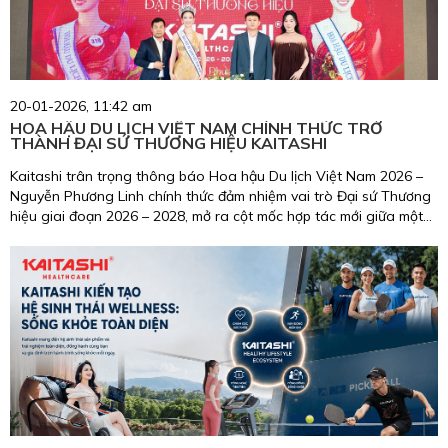
20-01-2026, 11:42 am
HOA HẬU DU LỊCH VIỆT NAM CHÍNH THỨC TRỞ
THÀNH ĐẠI SỨ THƯƠNG HIỆU KAITASHI
Kaitashi trân trọng thông báo Hoa hậu Du lịch Việt Nam 2026 –
Nguyễn Phương Linh chính thức đảm nhiệm vai trò Đại sứ Thương
hiệu giai đoạn 2026 – 2028, mở ra cột mốc hợp tác mới giữa một
biểu tượng nhan sắc, trí tuệ, giàu trách nhiệm cộng đồng và
thương hiệu chăm sóc sức khỏe uy tín tại Việt Nam.