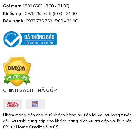
Gọi mua:
1800 6585
(8:00 - 21:30)
Khiếu nại:
0978 253 638
(8:00 - 21:30)
Bảo hành:
0982 736 769
(8:00 - 21:00)
CHÍNH SÁCH TRẢ GÓP
Nhằm mang đến cho quý khách hàng sự tiện lợi và hài lòng tuyệt
đối, Kaitashi cung cấp cho khách hàng dịch vụ trả góp với lãi suất
0% từ
Home Credit
và
ACS
.