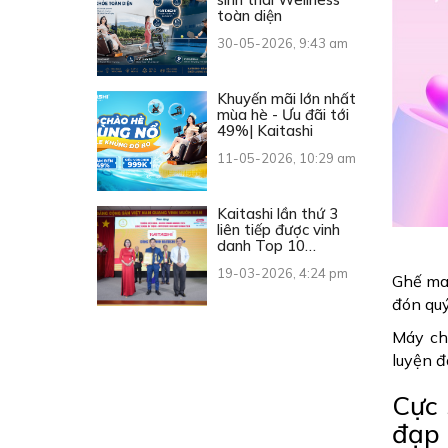
toàn diện
30-05-2026, 9:43 am
Khuyến mãi lớn nhất
mùa hè - Ưu đãi tới
49%| Kaitashi
11-05-2026, 10:29 am
Kaitashi lần thứ 3
liên tiếp được vinh
danh Top 10
Thương hiệu Vàng
19-03-2026, 4:24 pm
Việt Nam
Ghế mas
đón quý
Máy ch
luyện đ
Cực 
đạp 