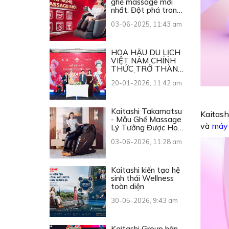
ghế massage mới
nhất: Đột phá trong
từng chuyển động
03-06-2025, 11:43 am
HOA HẬU DU LỊCH
VIỆT NAM CHÍNH
THỨC TRỞ THÀNH
ĐẠI SỨ THƯƠNG
20-01-2026, 11:42 am
HIỆU KAITASHI
Kaitashi Takamatsu
Kaitash
- Mẫu Ghế Massage
và
máy
Lý Tưởng Được Hoa
Hậu Du Lịch Việt
03-06-2026, 11:28 am
Nam 2026 Lựa Chọn
Kaitashi kiến tạo hệ
sinh thái Wellness
toàn diện
30-05-2026, 9:43 am
Kaitashi Group hân