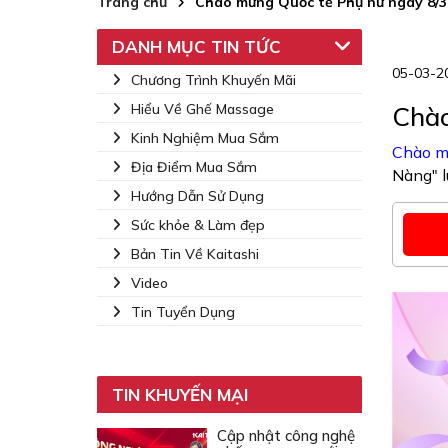
Trang chủ
Chào mừng Quốc tế Phụ nữ ngày 8/3
DANH MỤC TIN TỨC
05-03-2
Chương Trình Khuyến Mãi
Hiểu Về Ghế Massage
Chào
Kinh Nghiệm Mua Sắm
Chào m
Địa Điểm Mua Sắm
Nàng" l
Hướng Dẫn Sử Dụng
Sức khỏe & Làm đẹp
Bản Tin Về Kaitashi
Video
Tin Tuyển Dụng
TIN KHUYẾN MẠI
Cập nhật công nghệ