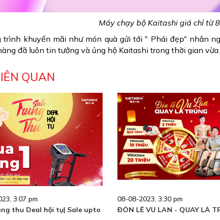
Máy chạy bộ Kaitashi giá chỉ từ 8
trình khuyến mãi như món quà gửi tới " Phái đẹp" nhân ngà
àng đã luôn tin tưởng và ủng hộ Kaitashi trong thời gian vừa
LIÊN QUAN
23, 3:07 pm
08-08-2023, 3:30 pm
ung thu Deal hội tụ| Sale upto
ĐÓN LỄ VU LAN - QUAY LÀ 