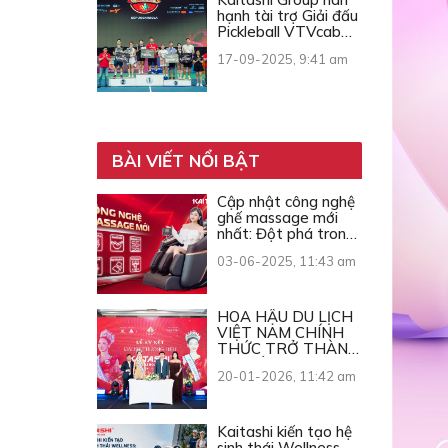
hạnh tài trợ Giải đấu
Pickleball VTVcab
Open Cup 2025
17-09-2025, 9:41 am
BÀI VIẾT NỔI BẬT
Cập nhật công nghệ
ghế massage mới
nhất: Đột phá trong
từng chuyển động
03-06-2025, 11:43 am
HOA HẬU DU LỊCH
VIỆT NAM CHÍNH
THỨC TRỞ THÀNH
ĐẠI SỨ THƯƠNG
20-01-2026, 11:42 am
HIỆU KAITASHI
Kaitashi kiến tạo hệ
sinh thái Wellness