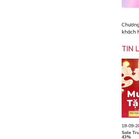
Chương 
khách h
TIN 
18-09-20
Sale Tr
43%