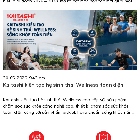
hiệu giai đoạn 2026 – 2028, mở ra cột mốc hợp tác mới giữa một
biểu tượng nhan sắc, trí tuệ, giàu trách nhiệm cộng đồng và
thương hiệu chăm sóc sức khỏe uy tín tại Việt Nam.
30-05-2026, 9:43 am
Kaitashi kiến tạo hệ sinh thái Wellness toàn diện
Kaitashi kiến tạo hệ sinh thái Wellness cao cấp với sản phẩm
chăm sóc sức khỏe công nghệ cao, thiết bị chăm sóc sức khỏe
toàn diện cùng với sản phẩm picklebll cho chuẩn sống khỏe năng
động.