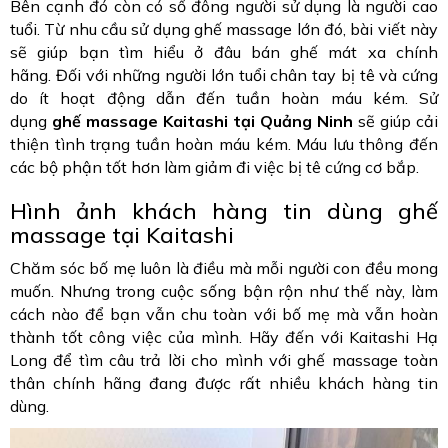
Bên cạnh đó còn có số đông người sử dụng là người cao
tuổi. Từ nhu cầu sử dụng ghế massage lớn đó, bài viết này
sẽ giúp bạn tìm hiểu ở đâu bán ghế mát xa chính
hãng. Đối với những người lớn tuổi chân tay bị tê và cứng
do ít hoạt động dẫn đến tuần hoàn máu kém. Sử
dụng
ghế massage Kaitashi tại Quảng Ninh
sẽ giúp cải
thiện tình trạng tuần hoàn máu kém. Máu lưu thông đến
các bộ phận tốt hơn làm giảm đi việc bị tê cứng cơ bắp.
Hình ảnh khách hàng tin dùng ghế
massage tại Kaitashi
Chăm sóc bố mẹ luôn là điều mà mỗi người con đều mong
muốn. Nhưng trong cuộc sống bận rộn như thế này, làm
cách nào để bạn vẫn chu toàn với bố mẹ mà vẫn hoàn
thành tốt công việc của mình. Hãy đến với Kaitashi Hạ
Long để tìm câu trả lời cho mình với ghế massage toàn
thân chính hãng đang được rất nhiều khách hàng tin
dùng.