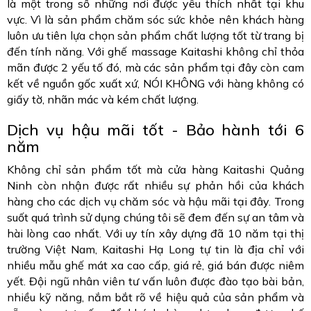
là một trong số những nơi được yêu thích nhất tại khu
vực. Vì là sản phẩm chăm sóc sức khỏe nên khách hàng
luôn ưu tiên lựa chọn sản phẩm chất lượng tốt từ trang bị
đến tính năng. Với ghế massage Kaitashi không chỉ thỏa
mãn được 2 yếu tố đó, mà các sản phẩm tại đây còn cam
kết về nguồn gốc xuất xứ, NÓI KHÔNG với hàng không có
giấy tờ, nhãn mác và kém chất lượng.
Dịch vụ hậu mãi tốt - Bảo hành tới 6
năm
Không chỉ sản phẩm tốt mà cửa hàng Kaitashi Quảng
Ninh còn nhận được rất nhiều sự phản hồi của khách
hàng cho các dịch vụ chăm sóc và hậu mãi tại đây. Trong
suốt quá trình sử dụng chúng tôi sẽ đem đến sự an tâm và
hài lòng cao nhất. Với uy tín xây dựng đã 10 năm tại thị
trường Việt Nam, Kaitashi Hạ Long tự tin là địa chỉ với
nhiều mẫu ghế mát xa cao cấp, giá rẻ, giá bán được niêm
yết. Đội ngũ nhân viên tư vấn luôn được đào tạo bài bản,
nhiều kỹ năng, nắm bắt rõ về hiệu quả của sản phẩm và