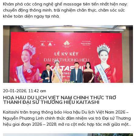
Khám phá các công nghệ ghế massage tiên tiến nhất hiện nay:
chuyển động thông minh, trải nghiệm chân thực, chăm sóc sức
khỏe toàn diện ngay tại nhà.
20-01-2026, 11:42 am
HOA HẬU DU LỊCH VIỆT NAM CHÍNH THỨC TRỞ
THÀNH ĐẠI SỨ THƯƠNG HIỆU KAITASHI
Kaitashi trân trọng thông báo Hoa hậu Du lịch Việt Nam 2026 –
Nguyễn Phương Linh chính thức đảm nhiệm vai trò Đại sứ Thương
hiệu giai đoạn 2026 – 2028, mở ra cột mốc hợp tác mới giữa một
biểu tượng nhan sắc, trí tuệ, giàu trách nhiệm cộng đồng và