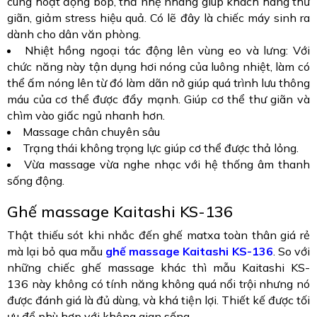
cùng hoạt động bóp, thả nhẹ nhàng giúp khách hàng thư
giãn, giảm stress hiệu quả. Có lẽ đây là chiếc máy sinh ra
dành cho dân văn phòng.
Nhiệt hồng ngoại tác động lên vùng eo và lưng: Với
chức năng này tận dụng hơi nóng của luông nhiệt, làm có
thể ấm nóng lên từ đó làm dãn nở giúp quá trình lưu thông
máu của cơ thể được đẩy mạnh. Giúp cơ thể thư giãn và
chìm vào giấc ngủ nhanh hơn.
Massage chân chuyên sâu
Trạng thái không trọng lực giúp cơ thể được thả lỏng.
Vừa massage vừa nghe nhạc với hệ thống âm thanh
sống động.
Ghế massage Kaitashi KS-136
Thật thiếu sót khi nhắc đến ghế matxa toàn thân giá rẻ
mà lại bỏ qua mẫu
ghế massage Kaitashi KS-136
. So với
những chiếc ghế massage khác thì mẫu Kaitashi KS-
136 này không có tính năng không quá nổi trội nhưng nó
được đánh giá là đủ dùng, và khá tiện lợi. Thiết kế được tối
ưu để phù hợp với không gian sống.