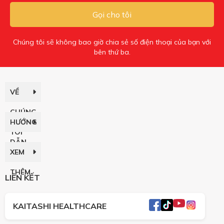
Gọi cho tôi
Chúng tôi sẽ không bao giờ chia sẻ số điện thoại của bạn với
bên thứ ba.
VỀ
CHÚNG
HƯỚNG
TÔI
DẪN
XEM
THÊM
LIÊN KẾT
KAITASHI HEALTHCARE