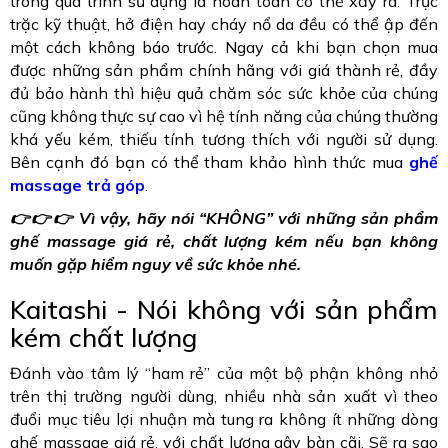
trong quá trình sử dụng là hoàn toàn có thể xảy ra. Trục
trặc kỹ thuật, hở điện hay cháy nổ da đều có thể ập đến
một cách không báo trước. Ngay cả khi bạn chọn mua
được những sản phẩm chính hãng với giá thành rẻ, đầy
đủ bảo hành thì hiệu quả chăm sóc sức khỏe của chúng
cũng không thực sự cao vì hệ tính năng của chúng thường
khá yếu kém, thiếu tính tương thích với người sử dụng.
Bên cạnh đó bạn có thể tham khảo hình thức mua
ghế
massage trả góp
.
👉👉👉 Vì vậy, hãy nói “KHÔNG” với những sản phẩm
ghế massage giá rẻ, chất lượng kém nếu bạn không
muốn gặp hiểm nguy về sức khỏe nhé.
Kaitashi - Nói không với sản phẩm
kém chất lượng
Đánh vào tâm lý “ham rẻ” của một bộ phận không nhỏ
trên thị trường người dùng, nhiều nhà sản xuất vì theo
đuổi mục tiêu lợi nhuận mà tung ra không ít những dòng
ghế massage giá rẻ, với chất lượng gây bàn cãi. Sẽ ra sao