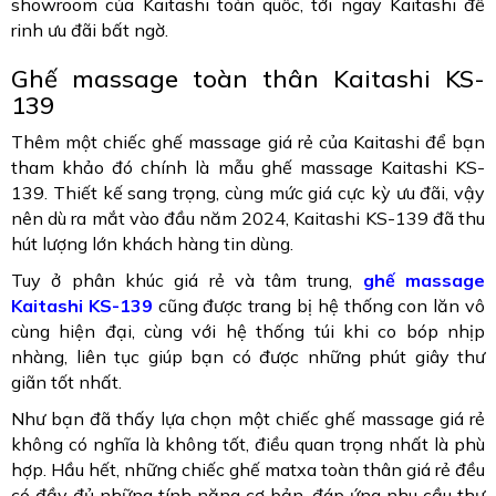
showroom của Kaitashi toàn quốc, tới ngay Kaitashi để
rinh ưu đãi bất ngờ.
Ghế massage toàn thân Kaitashi KS-
139
Thêm một chiếc ghế massage giá rẻ của Kaitashi để bạn
tham khảo đó chính là mẫu ghế massage Kaitashi KS-
139. Thiết kế sang trọng, cùng mức giá cực kỳ ưu đãi, vậy
nên dù ra mắt vào đầu năm 2024, Kaitashi KS-139 đã thu
hút lượng lớn khách hàng tin dùng.
Tuy ở phân khúc giá rẻ và tâm trung,
ghế massage
Kaitashi KS-139
cũng được trang bị hệ thống con lăn vô
cùng hiện đại, cùng với hệ thống túi khi co bóp nhịp
nhàng, liên tục giúp bạn có được những phút giây thư
giãn tốt nhất.
Như bạn đã thấy lựa chọn một chiếc ghế massage giá rẻ
không có nghĩa là không tốt, điều quan trọng nhất là phù
hợp. Hầu hết, những chiếc ghế matxa toàn thân giá rẻ đều
có đầy đủ những tính năng cơ bản, đáp ứng nhu cầu thư