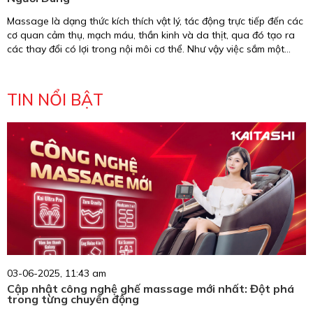
Massage là dạng thức kích thích vật lý, tác động trực tiếp đến các
cơ quan cảm thụ, mạch máu, thần kinh và da thịt, qua đó tạo ra
các thay đổi có lợi trong nội môi cơ thể. Như vậy việc sắm một
chiếc ghế massage trong gia đình sẽ giúp bạn tiết kiệm được chi
phí và thời gian đi lại hơn hẳn với phương thức mát xa truyền
thống. Vậy ghế massage có tốt không? tốt đến mức nào? Hãy
TIN NỔI BẬT
cùng tìm hiểu câu trả lời thông qua bài viết “8 công dụng của ghế
massage cho sức khỏe” dưới đây.
03-06-2025, 11:43 am
Cập nhật công nghệ ghế massage mới nhất: Đột phá
trong từng chuyển động