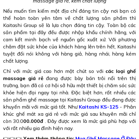
massage giá rẻ, kém chất lượng
Nếu muốn tìm kiếm một địa chỉ đáng tin cậy nơi bạn có
thể hoàn toàn yên tâm về chất lượng sản phẩm thì
Kaitashi Group sẽ là lựa chọn đáng tin cậy. Toàn bộ các
sản phẩm tại đây đều được nhập khẩu chính hãng, với
cam kết minh bạch về nguồn gốc xuất xứ. Với phương
châm đặt sức khỏe của khách hàng lên trên hết, Kaitashi
tuyệt đối nói không với hàng giả, hàng nhái, hàng kém
chất lượng.
Chỉ với mức giá cao hơn một chút so với
các loại ghế
massage giá rẻ
đang được bày bán trôi nổi trên thị
trường, bạn đã có cơ hội sở hữu một thiết bị chăm sóc sức
khỏe hiện đại ngay tại nhà. Đặc biệt hơn, rất nhiều các
sản phẩm ghế massage tại Kaitashi Group đều đang được
khuyến mãi với mức giá tốt. Như
Kaitashi KS-125
- Phân
khúc ghế mát xa giá rẻ với mức giá sau khuyên mãi chỉ
còn 30.0
00.000đ
. Đây được xem là mức giá phù hợp với
với rất nhiều gia đình hiện nay.
👉👉👉
Xem thêm thông tin:
Mua Ghế Massage Ở Đâu