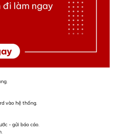
áng.
ard vào hệ thống.
ớc - gửi báo cáo.
.