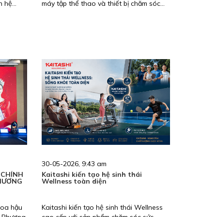
n hệ
máy tập thể thao và thiết bị chăm sóc
sức khỏe gia đình. Hiện tại, Kaitashi
đang có nhu cầu tuyển Chuyên viên
pháp chế với nhiều chế độ đãi ngộ hấp
dẫn.
30-05-2026, 9:43 am
 CHÍNH
Kaitashi kiến tạo hệ sinh thái
THƯƠNG
Wellness toàn diện
Hoa hậu
Kaitashi kiến tạo hệ sinh thái Wellness