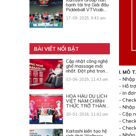
hạnh tài trợ Giải đấu
Pickleball VTVcab
Open Cup 2025
17-09-2025, 9:41 am
BÀI VIẾT NỔI BẬT
Cập nhật công nghệ
ghế massage mới
nhất: Đột phá trong
I. MÔ 
từng chuyển động
- Nhập 
03-06-2025, 11:43 am
- Hỗ tr
- In đơ
HOA HẬU DU LỊCH
- Check
VIỆT NAM CHÍNH
THỨC TRỞ THÀNH
- Nhập 
ĐẠI SỨ THƯƠNG
- Cập n
20-01-2026, 11:42 am
HIỆU KAITASHI
- Check
- Check
Kaitashi kiến tạo hệ
- Nhập 
sinh thái Wellness