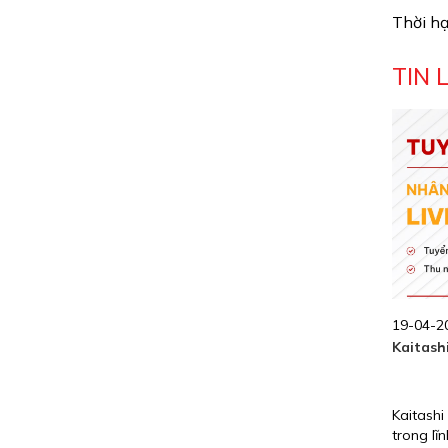
Thời h
TIN 
19-04-20
Kaitash
Kaitashi
trong lĩ