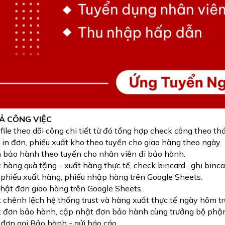
TẢ CÔNG VIỆC
file theo dõi công chi tiết từ đó tổng hợp check công theo th
ợ in đơn, phiếu xuất kho theo tuyến cho giao hàng theo ngày.
n bảo hành theo tuyến cho nhân viên đi bảo hành.
 hàng quà tặng - xuất hàng thực tế, check bincard , ghi binc
phiếu xuất hàng, phiếu nhập hàng trên Google Sheets.
hật đơn giao hàng trên Google Sheets.
 chênh lệch hệ thống trust và hàng xuất thực tế ngày hôm trư
 đơn bảo hành, cập nhật đơn bảo hành cùng trưởng bộ phận
đơn gọi Bảo hành - gửi báo cáo.