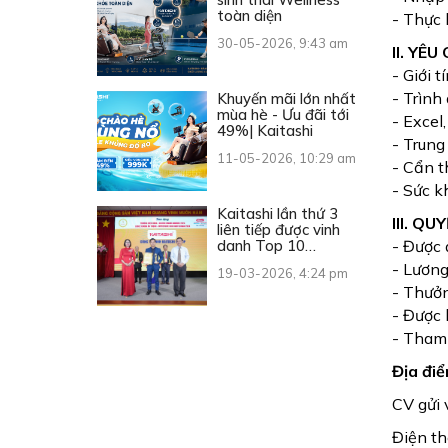
toàn diện
- Thực 
30-05-2026, 9:43 am
II. YÊ
- Giới t
- Trình
Khuyến mãi lớn nhất
mùa hè - Ưu đãi tới
- Excel
49%| Kaitashi
- Trung
11-05-2026, 10:29 am
- Cẩn t
- Sức k
Kaitashi lần thứ 3
III. QU
liên tiếp được vinh
danh Top 10
- Được 
Thương hiệu Vàng
- Lương
19-03-2026, 4:24 pm
Việt Nam
- Thưởn
- Được
- Tham
Địa điể
CV gửi 
Điện t