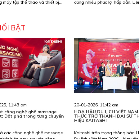
 máy tập thể thao và thiết bị
cùng nhiều phúc lợi hấp dẫn. Liê
 sức khỏe gia đình. Hiện tại,
ngay 02466575999.
 đang có nhu cầu tuyển nhân
estream với nhiều chế độ đãi ngộ
NỔI BẬT
025, 11:43 am
20-01-2026, 11:42 am
t công nghệ ghế massage
HOA HẬU DU LỊCH VIỆT NAM
t: Đột phá trong từng chuyển
THỨC TRỞ THÀNH ĐẠI SỨ 
HIỆU KAITASHI
á các công nghệ ghế massage
Kaitashi trân trọng thông báo 