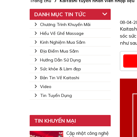
Trang chủ
Kaitashi tuyển nhân viên nhập liệu
DANH MỤC TIN TỨC
08-04-20
Chương Trình Khuyến Mãi
Kaitash
Hiểu Về Ghế Massage
sóc sức
Kinh Nghiệm Mua Sắm
như sau
Địa Điểm Mua Sắm
Hướng Dẫn Sử Dụng
Sức khỏe & Làm đẹp
Bản Tin Về Kaitashi
Video
Tin Tuyển Dụng
TIN KHUYẾN MẠI
Cập nhật công nghệ