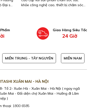
n Phương
cao cấp với sản phẩm chăm sóc sức
ò Đại sứ
khỏe công nghệ cao, thiết bị chăm sóc
028, mở
sức khỏe toàn diện cùng với sản phẩm
 biểu
picklebll cho chuẩn sống khỏe năng
ách nhiệm
động.
 sóc sức
n Phẩm
Giao Hàng Siêu Tốc
ời
24 Giờ
MIỀN TRUNG - TÂY NGUYÊN
MIỀN NAM
ITASHI XUÂN MAI - HÀ NỘI
KAITASHI -
8- Tổ 2- Xuân Hà - Xuân Mai - Hà Nội ( ngay ngã
357 Lũy Bán 
Xuân Mai - Đối diện chợ Xuân Mai - Hướng đi Lâm
Hồ Chí Minh
iệp )
Điện thoại:
1
n thoại:
1800 6585
Xem Bản Đ