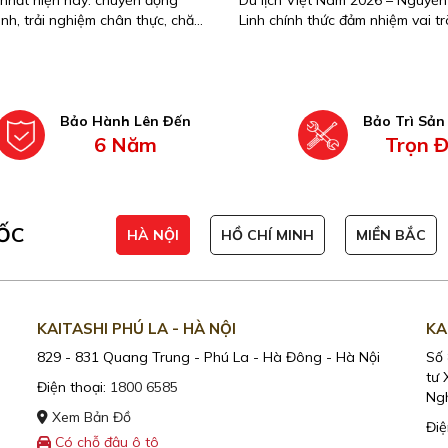
n nhất hiện nay: chuyển động
Du lịch Việt Nam 2026 – Nguyễ
nh, trải nghiệm chân thực, chăm
Linh chính thức đảm nhiệm vai tr
khỏe toàn diện ngay tại nhà.
Thương hiệu giai đoạn 2026 – 2
ra cột mốc hợp tác mới giữa một
tượng nhan sắc, trí tuệ, giàu tr
cộng đồng và thương hiệu chăm
khỏe uy tín tại Việt Nam.
Bảo Hành Lên Đến
Bảo Trì Sả
6 Năm
Trọn Đ
ỐC
HÀ NỘI
HỒ CHÍ MINH
MIỀN BẮC
KAITASHI PHÚ LA - HÀ NỘI
KA
829 - 831 Quang Trung - Phú La - Hà Đông - Hà Nội
Số 
tư 
Điện thoại:
1800 6585
Ngh
Xem Bản Đồ
Điệ
Có chỗ đậu ô tô