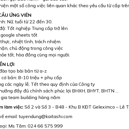
hiện một số công việc liên quan khác theo yêu cầu từ cấp trên
U CẦU ỨNG VIÊN
ính: Nữ, tuổi từ 22 đến 30.
 độ: Tốt nghiệp Trung cấp trở lên
, google sheets tốt
 thực, nhiệt tình, trách nhiệm.
hận, chủ động trong công việc
hỏe tốt, hòa đồng cùng mọi người.
YỀN LỢI
đào tạo bài bản từ a-z
 cơ bản: 8-10 triệu + phụ cấp
g các ngày lễ, Tết theo quy định của Công ty
 hưởng đầy đủ chính sách phúc lợi BHXH, BHYT, BHTN …
 gia team building hàng năm
m làm việc:
Số 2 và Số 3 - B48 - Khu B KĐT Geleximco – Lê 
về email: tuyendung@kaitashi.com
hoại: Ms Tâm: 024 66 575 999