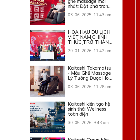
ghế massage mới
nhất: Đột phá trong
từng chuyển động
03-06-2025, 11:43 am
HOA HẬU DU LỊCH
VIỆT NAM CHÍNH
THỨC TRỞ THÀNH
ĐẠI SỨ THƯƠNG
20-01-2026, 11:42 am
HIỆU KAITASHI
Kaitashi Takamatsu
- Mẫu Ghế Massage
Lý Tưởng Được Hoa
Hậu Du Lịch Việt
03-06-2026, 11:28 am
Nam 2026 Lựa Chọn
Kaitashi kiến tạo hệ
sinh thái Wellness
toàn diện
30-05-2026, 9:43 am
Kaitashi Group hân