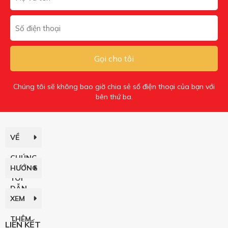
Gọi cho tôi
Chúng tôi sẽ không bao giờ chia sẻ số điện thoại của bạn với
bên thứ ba.
VỀ
CHÚNG
HƯỚNG
TÔI
DẪN
XEM
THÊM
LIÊN KẾT