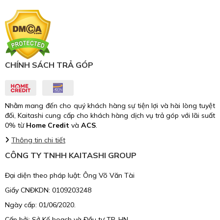
CHÍNH SÁCH TRẢ GÓP
Nhằm mang đến cho quý khách hàng sự tiện lợi và hài lòng tuyệt
đối, Kaitashi cung cấp cho khách hàng dịch vụ trả góp với lãi suất
0% từ
Home Credit
và
ACS
.
Thông tin chi tiết
CÔNG TY TNHH KAITASHI GROUP
Đại diện theo pháp luật: Ông Võ Văn Tài
Giấy CNĐKDN: 0109203248
Ngày cấp: 01/06/2020.
Cấp bởi: Sở Kế hoạch và Đầu tư TP. HN.