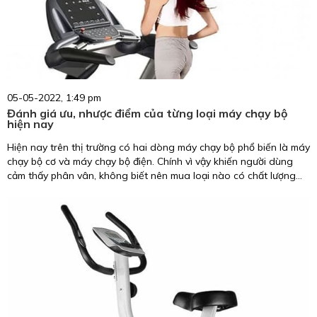
05-05-2022, 1:49 pm
Đánh giá ưu, nhược điểm của từng loại máy chạy bộ
hiện nay
Hiện nay trên thị trường có hai dòng máy chạy bộ phổ biến là máy
chạy bộ cơ và máy chạy bộ điện. Chính vì vậy khiến người dùng
cảm thấy phân vân, không biết nên mua loại nào có chất lượng
tốt hơn cũng như phù hợp với nhu cầu sử dụng của cá nhân. Vậy
hãy để chúng tôi giúp bạn giải đáp thắc mắc trên bằng việc đánh
giá ưu nhược điểm của máy chạy bộ qua bài viết dưới đây.