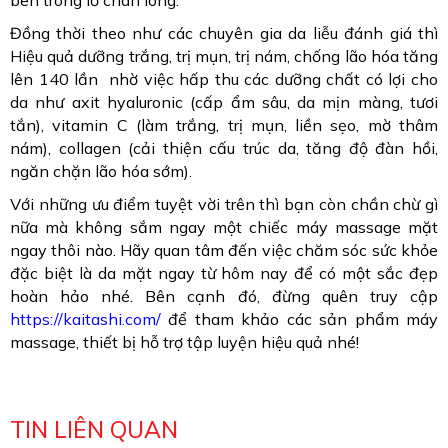
bên trong lỗ chân lông.
Đồng thời theo như các chuyên gia da liễu đánh giá thì
Hiệu quả dưỡng trắng, trị mụn, trị nám, chống lão hóa tăng
lên 140 lần nhờ việc hấp thu các dưỡng chất có lợi cho
da như axit hyaluronic (cấp ẩm sâu, da mịn màng, tươi
tắn), vitamin C (làm trắng, trị mụn, liền sẹo, mờ thâm
nám), collagen (cải thiện cấu trúc da, tăng độ đàn hồi,
ngăn chặn lão hóa sớm).
Với những ưu điểm tuyệt vời trên thì bạn còn chần chừ gì
nữa mà không sắm ngay một chiếc máy massage mặt
ngay thôi nào. Hãy quan tâm đến việc chăm sóc sức khỏe
đặc biệt là da mặt ngay từ hôm nay để có một sắc đẹp
hoàn hảo nhé. Bên cạnh đó, đừng quên truy cập
https://kaitashi.com/
để tham khảo các sản phẩm máy
massage, thiết bị hỗ trợ tập luyện hiệu quả nhé!
TIN LIÊN QUAN