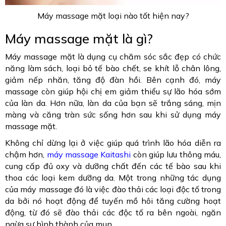
Máy massage mặt loại nào tốt hiện nay?
Máy massage mặt là gì?
Máy massage mặt là dụng cụ chăm sóc sắc đẹp có chức
năng làm sách, loại bỏ tế bào chết, se khít lỗ chân lông,
giảm nếp nhăn, tăng độ đàn hồi. Bên cạnh đó, máy
massage còn giúp hội chị em giảm thiểu sự lão hóa sớm
của làn da. Hơn nữa, làn da của bạn sẽ trắng sáng, mịn
màng và căng tràn sức sống hơn sau khi sử dụng máy
massage mặt.
Không chỉ dừng lại ở việc giúp quá trình lão hóa diễn ra
chậm hơn,
máy massage Kaitashi
còn giúp lưu thông máu,
cung cấp đủ oxy và dưỡng chất đến các tế bào sau khi
thoa các loại kem dưỡng da. Một trong những tác dụng
của máy massage đó là việc đào thải các loại độc tố trong
da bởi nó hoạt động để tuyến mồ hôi tăng cường hoạt
động, từ đó sẽ đào thải các độc tố ra bên ngoài, ngăn
ngừa sự hình thành của mụn.