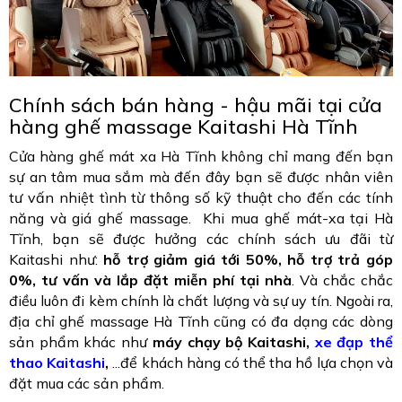
Chính sách bán hàng - hậu mãi tại cửa
hàng ghế massage Kaitashi Hà Tĩnh
Cửa hàng ghế mát xa Hà Tĩnh không chỉ mang đến bạn
sự an tâm mua sắm mà đến đây bạn sẽ được nhân viên
tư vấn nhiệt tình từ thông số kỹ thuật cho đến các tính
năng và giá ghế massage. Khi mua ghế mát-xa tại Hà
Tĩnh, bạn sẽ được hưởng các chính sách ưu đãi từ
Kaitashi như:
hỗ trợ giảm giá tới 50%, hỗ trợ trả góp
0%, tư vấn và lắp đặt miễn phí tại nhà
. Và chắc chắc
điều luôn đi kèm chính là chất lượng và sự uy tín. Ngoài ra,
địa chỉ ghế massage Hà Tĩnh cũng có đa dạng các dòng
sản phẩm khác như
máy chạy bộ Kaitashi,
xe đạp thể
thao Kaitashi
,
...để khách hàng có thể tha hồ lựa chọn và
đặt mua các sản phẩm.