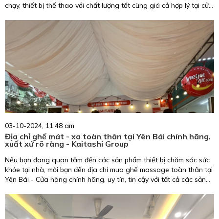
chạy, thiết bị thể thao với chất lượng tốt cùng giá cả hợp lý tại cửa
hàng Kaitashi Yên Bái. Đặt mua tại địa chỉ: Số 624 Đường Điện
Biên Tp Yên Bái hoặc gọi trực tiếp Hotline: 0943.741.123 -
0522.17.5555 để được tư vấn và đặt lịch hẹn đến cửa hàng.
03-10-2024, 11:48 am
Địa chỉ ghế mát - xa toàn thân tại Yên Bái chính hãng,
xuất xứ rõ ràng - Kaitashi Group
Nếu bạn đang quan tâm đến các sản phẩm thiết bị chăm sóc sức
khỏe tại nhà, mời bạn đến địa chỉ mua ghế massage toàn thân tại
Yên Bái - Cửa hàng chính hãng, uy tín, tin cậy với tất cả các sản
phẩm đều có nguồn gốc xuất xứ rõ ràng. Đặt mua tại địa chỉ: Số
624 Đường Điện Biên Tp Yên Bái hoặc gọi trực tiếp Hotline:
0943.741.123 - 0522.17.5555 để được tư vấn và đặt lịch hẹn đến
cửa hàng.