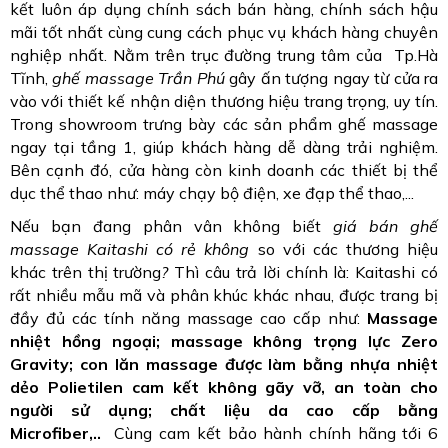
kết luôn áp dụng chính sách bán hàng, chính sách hậu
mãi tốt nhất cùng cung cách phục vụ khách hàng chuyên
nghiệp nhất. Nằm trên trục đường trung tâm của Tp.Hà
Tĩnh,
ghế massage Trần Phú
gây ấn tượng ngay từ cửa ra
vào với thiết kế nhận diện thương hiệu trang trọng, uy tín.
Trong showroom trưng bày các sản phẩm ghế massage
ngay tại tầng 1, giúp khách hàng dễ dàng trải nghiệm.
Bên cạnh đó, cửa hàng còn kinh doanh các thiết bị thể
dục thể thao như: máy chạy bộ điện, xe đạp thể thao,...
Nếu bạn đang phân vân không biết
giá bán ghế
massage Kaitashi có rẻ không
so với các thương hiệu
khác trên thị trường
?
Thì câu trả lời chính là: Kaitashi có
rất nhiều mẫu mã và phân khúc khác nhau, được trang bị
đầy đủ các tính năng massage cao cấp như:
Massage
nhiệt hồng ngoại; massage không trọng lực Zero
Gravity; con lăn massage được làm bằng nhựa nhiệt
dẻo Polietilen cam kết không gãy vỡ, an toàn cho
người sử dụng; chất liệu da cao cấp bằng
Microfiber,..
Cùng cam kết bảo hành chính hãng tới 6