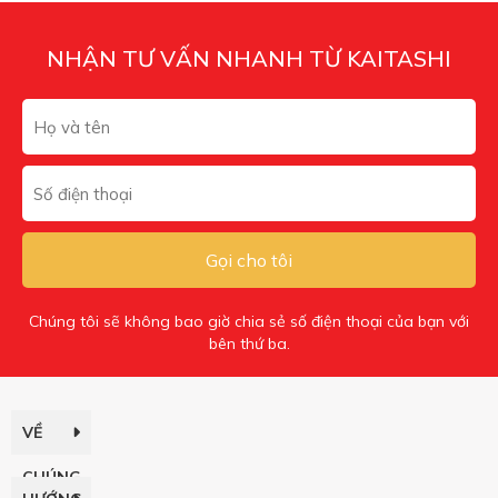
NHẬN TƯ VẤN NHANH TỪ KAITASHI
Gọi cho tôi
Chúng tôi sẽ không bao giờ chia sẻ số điện thoại của bạn với
bên thứ ba.
VỀ
CHÚNG