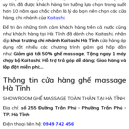
uy tín, đã được khách hàng tin tưởng lựa chọn trong suốt
hơn 10 năm qua chắc chắn là lý do bạn nên chọn các cửa
hàng, chi nhánh của
Kaitashi
.
Để tri ân những tình cảm khách hàng trên cả nước cũng
như khách hàng tại Hà Tĩnh đã dành cho Kaitashi, nhân
dịp
khai trương chi nhánh Kaitashi Hà Tĩnh
cửa hàng áp
dụng rất nhiều các chương trình giảm giá hấp dẫn
như:
Giảm giá tới 50% ghế massage
;
Tặng ngay 1 máy
chạy bộ Kaitashi
;
Hỗ trợ trả góp dễ dàng; Giao hàng và
lắp đặt miễn phí;...
Thông tin cửa hàng ghế massage
Hà Tĩnh
SHOWROOM GHẾ MASSAGE TOÀN THÂN TẠI HÀ TĨNH
Địa chỉ:
số 255 Đường Trần Phú - Phường Trần Phú -
TP. Hà Tĩnh
Điện thoại liên hệ:
0949 742 456