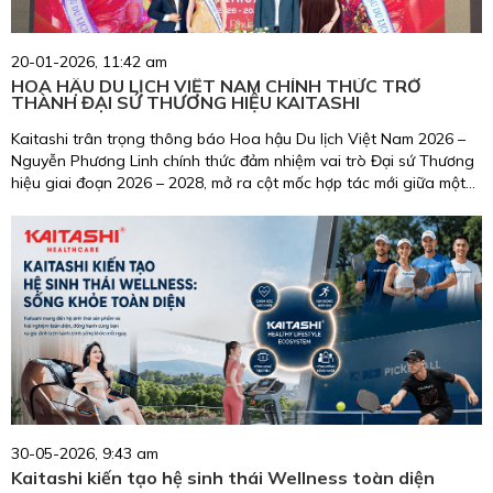
20-01-2026, 11:42 am
HOA HẬU DU LỊCH VIỆT NAM CHÍNH THỨC TRỞ
THÀNH ĐẠI SỨ THƯƠNG HIỆU KAITASHI
Kaitashi trân trọng thông báo Hoa hậu Du lịch Việt Nam 2026 –
Nguyễn Phương Linh chính thức đảm nhiệm vai trò Đại sứ Thương
hiệu giai đoạn 2026 – 2028, mở ra cột mốc hợp tác mới giữa một
biểu tượng nhan sắc, trí tuệ, giàu trách nhiệm cộng đồng và
thương hiệu chăm sóc sức khỏe uy tín tại Việt Nam.
30-05-2026, 9:43 am
Kaitashi kiến tạo hệ sinh thái Wellness toàn diện