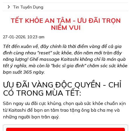
Tin Tuyển Dụng
TẾT KHỎE AN TÂM - ƯU ĐÃI TRỌN
NIỀM VUI
27-01-2026, 10:23 am
Tết đến xuân về, đây chính là thời điểm vàng để cả gia
đình cùng nhau "reset" sức khỏe, đón năm mới tràn đầy
năng lượng! Ghế massage Kaitashi không chỉ là món quà
tết ý nghĩa, mà còn là "bác sĩ gia đình" chăm sóc sức khỏe
bạn suốt 365 ngày.
ƯU ĐÃI VÀNG ĐỘC QUYỀN - CHỈ
CÓ TRONG MÙA TẾT:
Săn ngay ưu đãi cực khủng, chọn quà sức khỏe chuẩn xịn
từ Kaitashi để bạn an tâm trao tặng ông bà cha mẹ và
những người bạn trân quý.