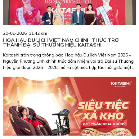
20-01-2026, 11:42 am
HOA HẬU DU LỊCH VIỆT NAM CHÍNH THỨC TRỞ
THÀNH ĐẠI SỨ THƯƠNG HIỆU KAITASHI
Kaitashi trân trọng thông báo Hoa hậu Du lịch Việt Nam 2026 –
Nguyễn Phương Linh chính thức đảm nhiệm vai trò Đại sứ Thương
hiệu giai đoạn 2026 – 2028, mở ra cột mốc hợp tác mới giữa một
biểu tượng nhan sắc, trí tuệ, giàu trách nhiệm cộng đồng và
thương hiệu chăm sóc sức khỏe uy tín tại Việt Nam.