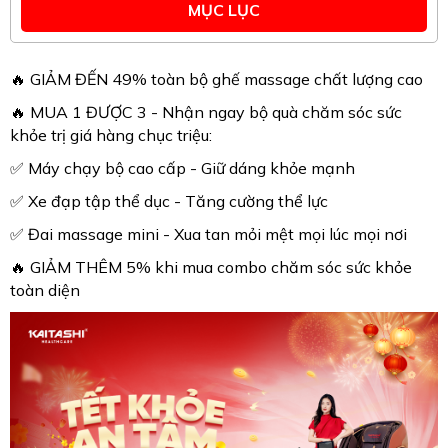
MỤC LỤC
🔥 GIẢM ĐẾN 49% toàn bộ ghế massage chất lượng cao
🔥 MUA 1 ĐƯỢC 3 - Nhận ngay bộ quà chăm sóc sức
khỏe trị giá hàng chục triệu:
✅ Máy chạy bộ cao cấp - Giữ dáng khỏe mạnh
✅ Xe đạp tập thể dục - Tăng cường thể lực
✅ Đai massage mini - Xua tan mỏi mệt mọi lúc mọi nơi
🔥 GIẢM THÊM 5% khi mua combo chăm sóc sức khỏe
toàn diện