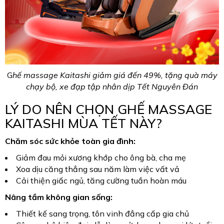
G
hế massage Kaitashi giảm giá đến 49%, tặng quà máy
chạy bộ, xe đạp tập nhân dịp Tết Nguyên Đán
LÝ DO NÊN CHỌN GHẾ MASSAGE
KAITASHI MÙA TẾT NÀY?
Chăm sóc sức khỏe toàn gia đình:
Giảm đau mỏi xương khớp cho ông bà, cha mẹ
Xoa dịu căng thẳng sau năm làm việc vất vả
Cải thiện giấc ngủ, tăng cường tuần hoàn máu
Nâng tầm không gian sống:
Thiết kế sang trọng, tôn vinh đẳng cấp gia chủ