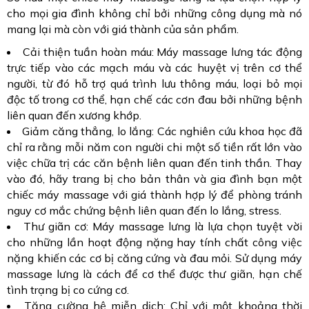
cho mọi gia đình không chỉ bởi những công dụng mà nó
mang lại mà còn với giá thành của sản phẩm.
Cải thiện tuần hoàn máu: Máy massage lưng tác động
trực tiếp vào các mạch máu và các huyệt vị trên cơ thể
người, từ đó hỗ trợ quá trình lưu thông máu, loại bỏ mọi
độc tố trong cơ thể, hạn chế các cơn đau bởi những bệnh
liên quan đến xương khớp.
Giảm căng thẳng, lo lắng: Các nghiên cứu khoa học đã
chỉ ra rằng mỗi năm con người chi một số tiền rất lớn vào
việc chữa trị các căn bệnh liên quan đến tinh thần. Thay
vào đó, hãy trang bị cho bản thân và gia đình bạn một
chiếc máy massage với giá thành hợp lý để phòng tránh
nguy cơ mắc chứng bệnh liên quan đến lo lắng, stress.
Thư giãn cơ: Máy massage lưng là lựa chọn tuyệt vời
cho những lần hoạt động nặng hay tính chất công việc
nặng khiến các cơ bị căng cứng và đau mỏi. Sử dụng máy
massage lưng là cách để cơ thể được thư giãn, hạn chế
tình trạng bị co cứng cơ.
Tăng cường hệ miễn dịch: Chỉ với một khoảng thời