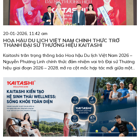
20-01-2026, 11:42 am
HOA HẬU DU LỊCH VIỆT NAM CHÍNH THỨC TRỞ
THÀNH ĐẠI SỨ THƯƠNG HIỆU KAITASHI
Kaitashi trân trọng thông báo Hoa hậu Du lịch Việt Nam 2026 –
Nguyễn Phương Linh chính thức đảm nhiệm vai trò Đại sứ Thương
hiệu giai đoạn 2026 – 2028, mở ra cột mốc hợp tác mới giữa một
biểu tượng nhan sắc, trí tuệ, giàu trách nhiệm cộng đồng và
thương hiệu chăm sóc sức khỏe uy tín tại Việt Nam.