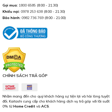
Gọi mua:
1800 6585
(8:00 - 21:30)
Khiếu nại:
0978 253 638
(8:00 - 21:30)
Bảo hành:
0982 736 769
(8:00 - 21:00)
CHÍNH SÁCH TRẢ GÓP
Nhằm mang đến cho quý khách hàng sự tiện lợi và hài lòng tuyệt
đối, Kaitashi cung cấp cho khách hàng dịch vụ trả góp với lãi suất
0% từ
Home Credit
và
ACS
.