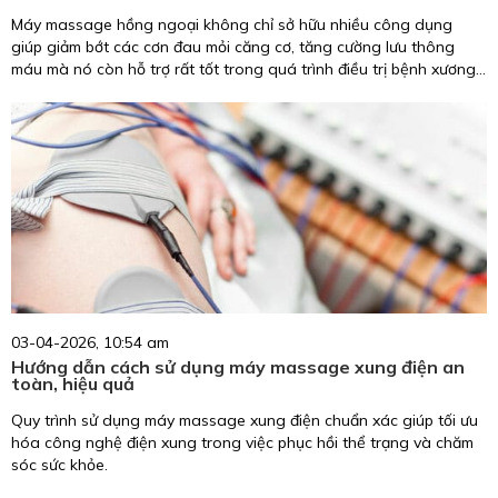
Máy massage hồng ngoại không chỉ sở hữu nhiều công dụng
giúp giảm bớt các cơn đau mỏi căng cơ, tăng cường lưu thông
máu mà nó còn hỗ trợ rất tốt trong quá trình điều trị bệnh xương
khớp ở người già. Vậy bạn đã biết cách sử dụng máy massage
hồng ngoại như thế nào để đạt hiệu quả chưa? Hãy khám phá
máy massage hồng ngoại ở ngay bai viết dước đâu.
03-04-2026, 10:54 am
Hướng dẫn cách sử dụng máy massage xung điện an
toàn, hiệu quả
Quy trình sử dụng máy massage xung điện chuẩn xác giúp tối ưu
hóa công nghệ điện xung trong việc phục hồi thể trạng và chăm
sóc sức khỏe.