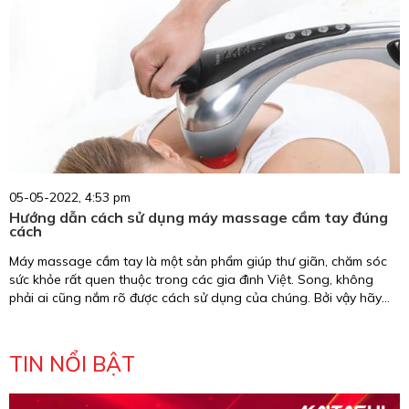
05-05-2022, 4:53 pm
Hướng dẫn cách sử dụng máy massage cầm tay đúng
cách
Máy massage cầm tay là một sản phẩm giúp thư giãn, chăm sóc
sức khỏe rất quen thuộc trong các gia đình Việt. Song, không
phải ai cũng nắm rõ được cách sử dụng của chúng. Bởi vậy hãy
tham khảo bài viết: ”Hướng dẫn cách sử dụng máy massage cầm
tay hiệu quả” của chúng tôi để có câu trả ở ngay dưới đây.
TIN NỔI BẬT