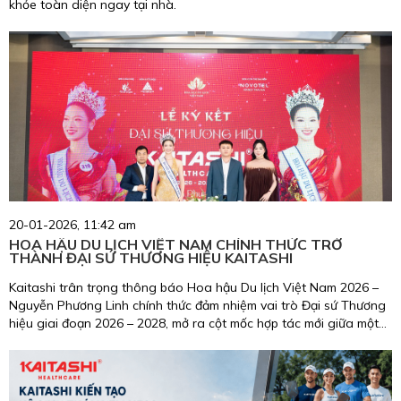
khỏe toàn diện ngay tại nhà.
20-01-2026, 11:42 am
HOA HẬU DU LỊCH VIỆT NAM CHÍNH THỨC TRỞ
THÀNH ĐẠI SỨ THƯƠNG HIỆU KAITASHI
Kaitashi trân trọng thông báo Hoa hậu Du lịch Việt Nam 2026 –
Nguyễn Phương Linh chính thức đảm nhiệm vai trò Đại sứ Thương
hiệu giai đoạn 2026 – 2028, mở ra cột mốc hợp tác mới giữa một
biểu tượng nhan sắc, trí tuệ, giàu trách nhiệm cộng đồng và
thương hiệu chăm sóc sức khỏe uy tín tại Việt Nam.