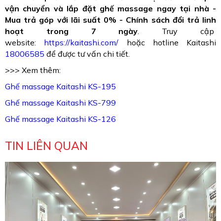
vận chuyển và lắp đặt ghế massage ngay tại nhà -
Mua trả góp với lãi suất 0% - Chính sách đổi trả linh
hoạt trong 7 ngày
. Truy cập
website:
https://kaitashi.com/
hoặc hotline Kaitashi
18006585
để được tư vấn chi tiết.
>>> Xem thêm:
Ghế massage Kaitashi KS-195
Ghế massage Kaitashi KS-799
Ghế massage Kaitashi KS-126
TIN LIÊN QUAN