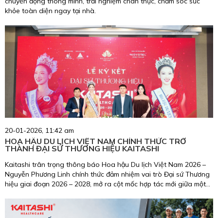
chuyển động thông minh, trải nghiệm chân thực, chăm sóc sức
khỏe toàn diện ngay tại nhà.
20-01-2026, 11:42 am
HOA HẬU DU LỊCH VIỆT NAM CHÍNH THỨC TRỞ
THÀNH ĐẠI SỨ THƯƠNG HIỆU KAITASHI
Kaitashi trân trọng thông báo Hoa hậu Du lịch Việt Nam 2026 –
Nguyễn Phương Linh chính thức đảm nhiệm vai trò Đại sứ Thương
hiệu giai đoạn 2026 – 2028, mở ra cột mốc hợp tác mới giữa một
biểu tượng nhan sắc, trí tuệ, giàu trách nhiệm cộng đồng và
thương hiệu chăm sóc sức khỏe uy tín tại Việt Nam.