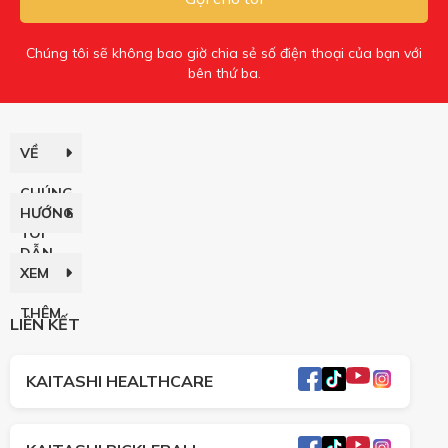
Chúng tôi sẽ không bao giờ chia sẻ số điện thoại của bạn với
bên thứ ba.
VỀ
CHÚNG
HƯỚNG
TÔI
DẪN
XEM
THÊM
LIÊN KẾT
KAITASHI HEALTHCARE