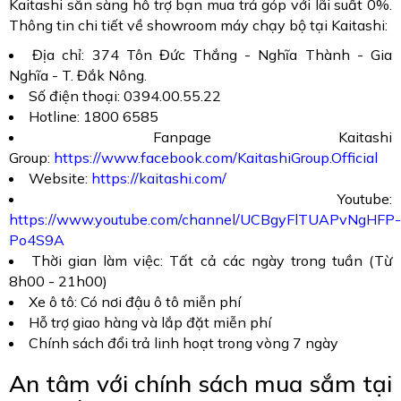
Kaitashi sẵn sàng hỗ trợ bạn mua trả góp với lãi suất 0%.
Thông tin chi tiết về showroom máy chạy bộ tại Kaitashi:
Địa chỉ: 374 Tôn Đức Thắng - Nghĩa Thành - Gia
Nghĩa - T. Đắk Nông.
Số điện thoại: 0394.00.55.22
Hotline: 1800 6585
Fanpage Kaitashi
Group:
https://www.facebook.com/KaitashiGroup.Official
Website:
https://kaitashi.com/
Youtube:
https://www.youtube.com/channel/UCBgyFlTUAPvNgHFP-
Po4S9A
Thời gian làm việc: Tất cả các ngày trong tuần (Từ
8h00 - 21h00)
Xe ô tô: Có nơi đậu ô tô miễn phí
Hỗ trợ giao hàng và lắp đặt miễn phí
Chính sách đổi trả linh hoạt trong vòng 7 ngày
An tâm với chính sách mua sắm tại