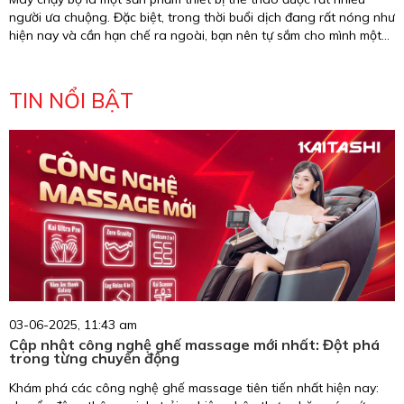
người ưa chuộng. Đặc biệt, trong thời buổi dịch đang rất nóng như
hiện nay và cần hạn chế ra ngoài, bạn nên tự sắm cho mình một
chiếc máy chạy bộ để giúp bảo vệ sức khỏe của chính mình và gia
đình. Tuy nhiên mua máy chạy bộ ở đâu đáng tin cậy, an toàn và
chất lượng. Hãy cùng Kaitashi tìm hiểu trong bài viết dưới đây
TIN NỔI BẬT
nhé!
03-06-2025, 11:43 am
Cập nhật công nghệ ghế massage mới nhất: Đột phá
trong từng chuyển động
Khám phá các công nghệ ghế massage tiên tiến nhất hiện nay: