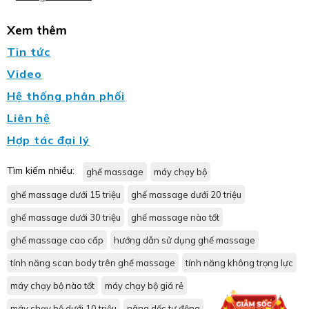
Xem thêm
Tin tức
Video
Hệ thống phân phối
Liên hệ
Hợp tác đại lý
Tìm kiếm nhiều:
ghế massage
máy chạy bộ
ghế massage dưới 15 triệu
ghế massage dưới 20 triệu
ghế massage dưới 30 triệu
ghế massage nào tốt
ghế massage cao cấp
hướng dẫn sử dụng ghế massage
tính năng scan body trên ghế massage
tính năng không trọng lực
máy chạy bộ nào tốt
máy chạy bộ giá rẻ
máy chạy bộ dưới 10 triệu
nâng dốc tự động