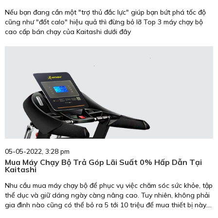
Nếu bạn đang cần một "trợ thủ đắc lực" giúp bạn bứt phá tốc độ
cũng như "đốt calo" hiệu quả thì đừng bỏ lỡ Top 3 máy chạy bộ
cao cấp bán chạy của Kaitashi dưới đây
05-05-2022, 3:28 pm
Mua Máy Chạy Bộ Trả Góp Lãi Suất 0% Hấp Dẫn Tại
Kaitashi
Nhu cầu mua máy chạy bộ để phục vụ việc chăm sóc sức khỏe, tập
thể dục và giữ dáng ngày càng nâng cao. Tuy nhiên, không phải
gia đình nào cũng có thể bỏ ra 5 tới 10 triệu để mua thiết bị này.
Thấu hiểu điều này Kaitashi áp dụng hình thức mua máy chạy bộ