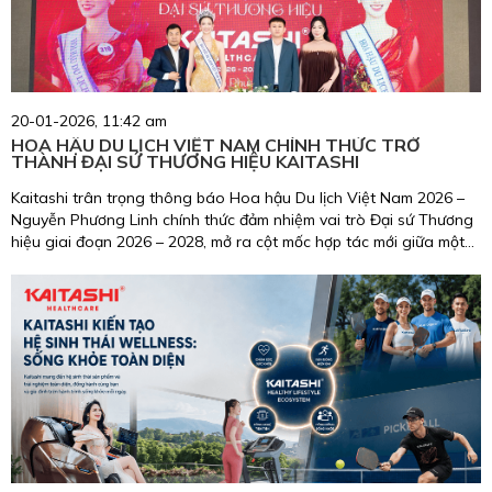
20-01-2026, 11:42 am
HOA HẬU DU LỊCH VIỆT NAM CHÍNH THỨC TRỞ
THÀNH ĐẠI SỨ THƯƠNG HIỆU KAITASHI
Kaitashi trân trọng thông báo Hoa hậu Du lịch Việt Nam 2026 –
Nguyễn Phương Linh chính thức đảm nhiệm vai trò Đại sứ Thương
hiệu giai đoạn 2026 – 2028, mở ra cột mốc hợp tác mới giữa một
biểu tượng nhan sắc, trí tuệ, giàu trách nhiệm cộng đồng và
thương hiệu chăm sóc sức khỏe uy tín tại Việt Nam.