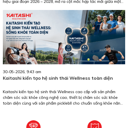
hiệu giai đoạn 2026 – 2028, mở ra cột mốc hợp tác mới giữa một
biểu tượng nhan sắc, trí tuệ, giàu trách nhiệm cộng đồng và
thương hiệu chăm sóc sức khỏe uy tín tại Việt Nam.
30-05-2026, 9:43 am
Kaitashi kiến tạo hệ sinh thái Wellness toàn diện
Kaitashi kiến tạo hệ sinh thái Wellness cao cấp với sản phẩm
chăm sóc sức khỏe công nghệ cao, thiết bị chăm sóc sức khỏe
toàn diện cùng với sản phẩm picklebll cho chuẩn sống khỏe năng
động.