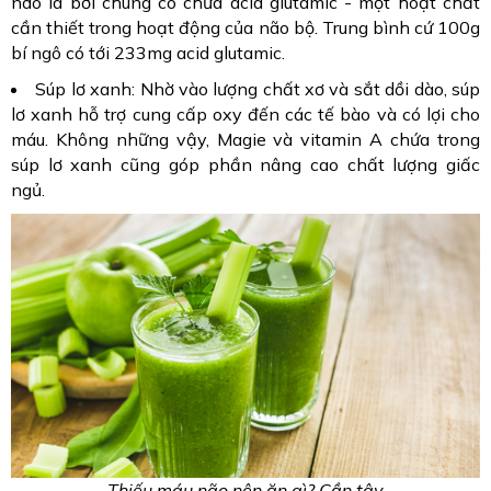
não là bởi chúng có chứa acid glutamic - một hoạt chất
cần thiết trong hoạt động của não bộ. Trung bình cứ 100g
bí ngô có tới 233mg acid glutamic.
Súp lơ xanh: Nhờ vào lượng chất xơ và sắt dồi dào, súp
lơ xanh hỗ trợ cung cấp oxy đến các tế bào và có lợi cho
máu. Không những vậy, Magie và vitamin A chứa trong
súp lơ xanh cũng góp phần nâng cao chất lượng giấc
ngủ.
Thiếu máu não nên ăn gì? Cần tây