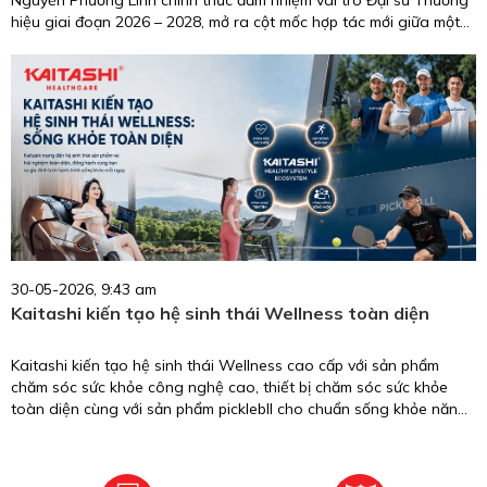
hiệu giai đoạn 2026 – 2028, mở ra cột mốc hợp tác mới giữa một
biểu tượng nhan sắc, trí tuệ, giàu trách nhiệm cộng đồng và
thương hiệu chăm sóc sức khỏe uy tín tại Việt Nam.
30-05-2026, 9:43 am
Kaitashi kiến tạo hệ sinh thái Wellness toàn diện
Kaitashi kiến tạo hệ sinh thái Wellness cao cấp với sản phẩm
chăm sóc sức khỏe công nghệ cao, thiết bị chăm sóc sức khỏe
toàn diện cùng với sản phẩm picklebll cho chuẩn sống khỏe năng
động.