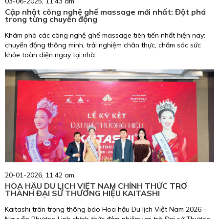
03-06-2025, 11:43 am
Cập nhật công nghệ ghế massage mới nhất: Đột phá
trong từng chuyển động
Khám phá các công nghệ ghế massage tiên tiến nhất hiện nay:
chuyển động thông minh, trải nghiệm chân thực, chăm sóc sức
khỏe toàn diện ngay tại nhà.
20-01-2026, 11:42 am
HOA HẬU DU LỊCH VIỆT NAM CHÍNH THỨC TRỞ
THÀNH ĐẠI SỨ THƯƠNG HIỆU KAITASHI
Kaitashi trân trọng thông báo Hoa hậu Du lịch Việt Nam 2026 –
Nguyễn Phương Linh chính thức đảm nhiệm vai trò Đại sứ Thương