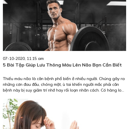
07-10-2020, 11:15 am
5 Bài Tập Giúp Lưu Thông Máu Lên Não Bạn Cần Biết
Thiếu máu não là căn bệnh phổ biến ở nhiều người. Chúng gây ra
những cơn đau đầu, chóng mặt, ù tai khiến người mắc phải căn
bệnh này bị suy giảm trí nhớ hay rối loạn nhân cách. Có hàng loạt
liệu pháp chữa trị được đưa ra với một chi phí đắt đỏ nhưng dường
như đây là căn bệnh không dễ để bị loại bỏ khỏi xã hội ngày nay.
Thấu hiểu điều đó, trong bài viết này Kaitashi sẽ đưa ra 5 bài tập
giúp lưu thông máu lên não bạn cần biết để phòng tránh căn
bệnh này.