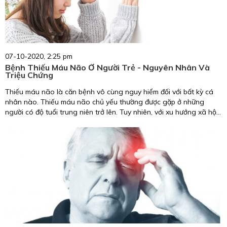
07-10-2020, 2:25 pm
Bệnh Thiếu Máu Não Ở Người Trẻ - Nguyên Nhân Và
Triệu Chứng
Thiếu máu não là căn bệnh vô cùng nguy hiểm đối với bất kỳ cá
nhân nào. Thiếu máu não chủ yếu thường được gặp ở những
người có độ tuổi trung niên trở lên. Tuy nhiên, với xu hướng xã hội
đang ngày càng phát triển hiện nay, con người ta cần phải vận
động với tần suất nhiều hơn. Chính vì thế, căn bệnh quái ác này
bắt đầu lây lan avf ảnh hướng tới cả nhưng người trẻ tuổi, khoẻ
mạnh. Trong bài viết này, chúng tôi sẽ cung cấp những thông tin
vệ căn bệnh thiếu máu não ở người trẻ để các bạn có thể phòng
ngừa.