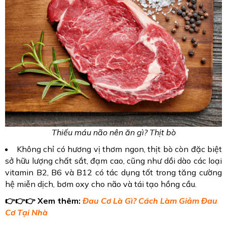
Thiếu máu não nên ăn gì? Thịt bò
Không chỉ có hương vị thơm ngon, thịt bò còn đặc biệt
sở hữu lượng chất sắt, đạm cao, cũng như dồi dào các loại
vitamin B2, B6 và B12 có tác dụng tốt trong tăng cường
hệ miễn dịch, bơm oxy cho não và tái tạo hồng cầu.
👉👉👉
Xem thêm:
Đau Cơ Là Gì? Cách Làm Giảm Đau
Cơ Tại Nhà