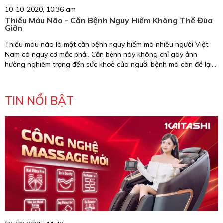
10-10-2020, 10:36 am
Thiếu Máu Não - Căn Bệnh Nguy Hiểm Không Thể Đùa
Giỡn
Thiếu máu não là một căn bệnh nguy hiểm mà nhiều người Việt
Nam có nguy cơ mắc phải. Căn bệnh này không chỉ gây ảnh
hưởng nghiêm trọng đến sức khoẻ của người bệnh mà còn để lại
nhiều hậu quả đáng tiếc về sau nếu không được điều trị sớm và
triệt để. Trong bài viết này, chúng tôi sẽ giúp bạn hiểu hơn về
bệnh thiếu máu não để có phương hướng phòng ngừa và điều trị
TIN NỔI BẬT
sớm nhất.