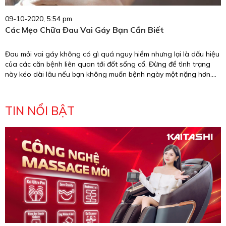
09-10-2020, 5:54 pm
Các Mẹo Chữa Đau Vai Gáy Bạn Cần Biết
Đau mỏi vai gáy không có gì quá nguy hiểm nhưng lại là dấu hiệu
của các căn bệnh liên quan tới đốt sống cổ. Đừng để tình trạng
này kéo dài lâu nếu bạn không muốn bệnh ngày một nặng hơn.
Hãy áp dụng ngay các mẹo chữa đau vai gáy mà Kaitashi tổng
hợp ngay dưới đây.
TIN NỔI BẬT