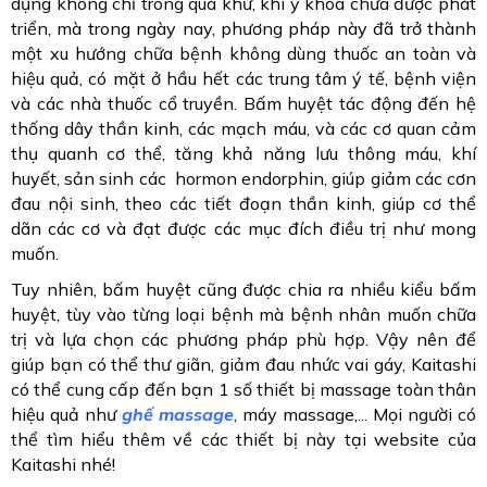
dụng không chỉ trong quá khứ, khi y khoa chưa được phát
triển, mà trong ngày nay, phương pháp này đã trở thành
một xu hướng chữa bệnh không dùng thuốc an toàn và
hiệu quả, có mặt ở hầu hết các trung tâm ý tế, bệnh viện
và các nhà thuốc cổ truyền. Bấm huyệt tác động đến hệ
thống dây thần kinh, các mạch máu, và các cơ quan cảm
thụ quanh cơ thể, tăng khả năng lưu thông máu, khí
huyết, sản sinh các hormon endorphin, giúp giảm các cơn
đau nội sinh, theo các tiết đoạn thần kinh, giúp cơ thể
dãn các cơ và đạt được các mục đích điều trị như mong
muốn.
Tuy nhiên, bấm huyệt cũng được chia ra nhiều kiểu bấm
huyệt, tùy vào từng loại bệnh mà bệnh nhân muốn chữa
trị và lựa chọn các phương pháp phù hợp. Vậy nên để
giúp bạn có thể thư giãn, giảm đau nhức vai gáy, Kaitashi
có thể cung cấp đến bạn 1 số thiết bị massage toàn thân
hiệu quả như
ghế massage
, máy massage,... Mọi người có
thể tìm hiểu thêm về các thiết bị này tại website của
Kaitashi nhé!