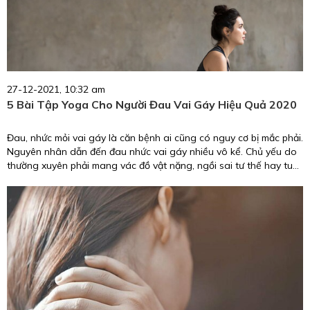
27-12-2021, 10:32 am
5 Bài Tập Yoga Cho Người Đau Vai Gáy Hiệu Quả 2020
Đau, nhức mỏi vai gáy là căn bệnh ai cũng có nguy cơ bị mắc phải.
Nguyên nhân dẫn đến đau nhức vai gáy nhiều vô kể. Chủ yếu do
thường xuyên phải mang vác đồ vật nặng, ngồi sai tư thế hay tuổi
tác cũng là một trong những nguyên nhân đáng lưu ý. Trong bài
viết này, chúng mình sẽ giới thiệu tới bạn 5 bài tập yoga cho người
đau vai gáy giúp đánh tan cơn đau hiệu quả.