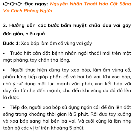
👉👉👉
Đọc ngay:
Nguyên Nhân Thoái Hóa Cột Sống
Và Cách Phòng Ngừa
2. Hướng dẫn các bước bấm huyệt chữa đau vai gáy
đơn giản, hiệu quả
Bước 1:
Xoa bóp làm ấm cổ vùng vai gáy
Trước hết cần đặt bệnh nhân ngồi thoải mái trên một
mặt phẳng, tay chân thả lỏng.
Người thực hiện dùng tay xoa bóp, làm ấm vùng cổ,
phần lưng tiếp giáp phần cổ và hai bả vai. Khi xoa bóp,
chú ý sử dụng một lực mạnh vừa phải, xoa kết hợp với
day, ấn từ nhẹ đến mạnh, cho đến khi vùng da đó đỏ lên
là được.
Tiếp đó, người xoa bóp sử dụng ngón cái để ấn lên đốt
sống trong khoảng thời gian là 5 phút. Rồi đưa tay xuống
và xoa bóp sang hai bên bả vai. Và cuối cùng là lăn nhẹ
toàn bộ các vị trí trên khoảng 5 phút.