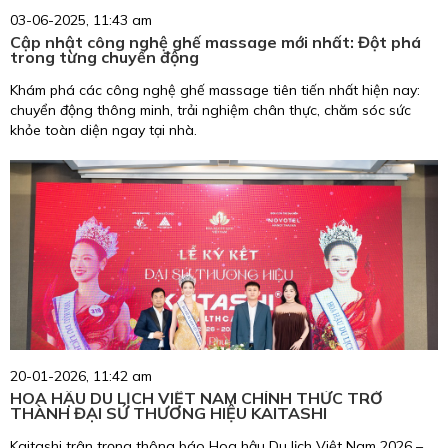
03-06-2025, 11:43 am
Cập nhật công nghệ ghế massage mới nhất: Đột phá
trong từng chuyển động
Khám phá các công nghệ ghế massage tiên tiến nhất hiện nay:
chuyển động thông minh, trải nghiệm chân thực, chăm sóc sức
khỏe toàn diện ngay tại nhà.
20-01-2026, 11:42 am
HOA HẬU DU LỊCH VIỆT NAM CHÍNH THỨC TRỞ
THÀNH ĐẠI SỨ THƯƠNG HIỆU KAITASHI
Kaitashi trân trọng thông báo Hoa hậu Du lịch Việt Nam 2026 –