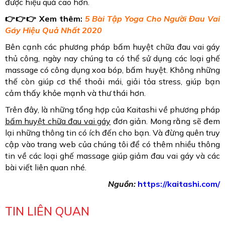
được hiệu quả cao hơn.
👉👉👉
Xem thêm:
5 Bài Tập Yoga Cho Người Đau Vai
Gáy Hiệu Quả Nhất 2020
Bên cạnh các phương pháp bấm huyệt chữa đau vai gáy
thủ công, ngày nay chúng ta có thể sử dụng các loại ghế
massage có công dụng xoa bóp, bấm huyệt. Không những
thế còn giúp cơ thể thoải mái, giải tỏa stress, giúp bạn
cảm thấy khỏe mạnh và thư thái hơn.
Trên đây, là những tổng hợp của Kaitashi về phương pháp
bấm huyệt chữa đau vai gáy
đơn giản. Mong rằng sẽ đem
lại những thông tin có ích đến cho bạn. Và đừng quên truy
cập vào trang web của chúng tôi để có thêm nhiều thông
tin về các loại ghế massage giúp giảm đau vai gáy và các
bài viết liên quan nhé.
Nguồn:
https://kaitashi.com/
TIN LIÊN QUAN