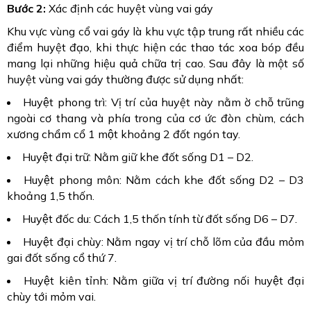
Bước 2:
Xác định các huyệt vùng vai gáy
Khu vực vùng cổ vai gáy là khu vực tập trung rất nhiều các
điểm huyệt đạo, khi thực hiện các thao tác xoa bóp đều
mang lại những hiệu quả chữa trị cao. Sau đây là một số
huyệt vùng vai gáy thường được sử dụng nhất:
Huyệt phong trì: Vị trí của huyệt này nằm ờ chỗ trũng
ngoài cơ thang và phía trong của cơ ức đòn chùm, cách
xương chẩm cổ 1 một khoảng 2 đốt ngón tay.
Huyệt đại trữ: Nằm giữ khe đốt sống D1 – D2.
Huyệt phong môn: Nằm cách khe đốt sống D2 – D3
khoảng 1,5 thốn.
Huyệt đốc du: Cách 1,5 thốn tính từ đốt sống D6 – D7.
Huyệt đại chùy: Nằm ngay vị trí chỗ lõm của đầu mỏm
gai đốt sống cổ thứ 7.
Huyệt kiên tỉnh: Nằm giữa vị trí đường nối huyệt đại
chùy tới mỏm vai.