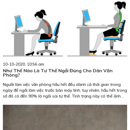
10-10-2020, 10:56 am
Như Thế Nào Là Tư Thế Ngồi Đúng Cho Dân Văn
Phòng?
Người làm việc văn phòng hầu hết đều dành cả thời gian trong
ngày để ngồi làm việc trước bàn máy tính, tuy nhiên, hầu hết trong
số đó có đến 90% là ngồi sai tư thế. Tình trạng này có thể ảnh
hưởng rất lớn đến cơ thể, đặc biệt là cột sống, và để lại những hậu
quả khó lường về sau. Vậy làm thế nào để có được những tư thế
ngồi đúng cho dân văn phòng? Hãy cùng chúng tôi tìm hiểu trong
bài viết dưới đây nhé.