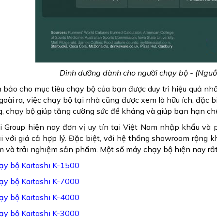
Dinh dưỡng dành cho người chạy bộ - (Nguồ
bảo cho mục tiêu chạy bộ của bạn được duy trì hiệu quả nhất
Ngoài ra, việc chạy bộ tại nhà cũng được xem là hữu ích, đặc 
g, chạy bộ giúp tăng cường sức đề kháng và giúp bạn hạn chế 
i Group hiện nay đơn vị uy tín tại Việt Nam nhập khẩu và
i với giá cả hợp lý. Đặc biệt, với hệ thống showroom rộng
m và trải nghiệm sản phẩm. Một số máy chạy bộ hiện nay rấ
ạy bộ Kaitashi K-1500
ạy bộ Kaitashi K-7000
ạy bộ Kaitashi K-4000
ạy bộ Kaitashi K-3000