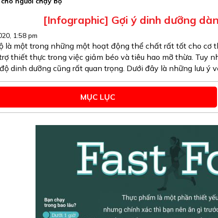
 cho người chạy bộ
[Infographic] Gợi ý dinh dưỡng dà
20, 1:58 pm
 là một trong những một hoạt động thể chất rất tốt cho cơ th
trợ thiết thực trong việc giảm béo và tiêu hao mỡ thừa. Tuy n
 độ dinh dưỡng cũng rất quan trọng. Dưới đây là những lưu ý
MỤC LỤC