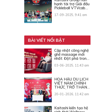
hạnh tài trợ Giải đấu
Pickleball VTVcab
Open Cup 2025
17-09-2025, 9:41 am
BÀI VIẾT NỔI BẬT
Cập nhật công nghệ
ghế massage mới
nhất: Đột phá trong
từng chuyển động
03-06-2025, 11:43 am
HOA HẬU DU LỊCH
VIỆT NAM CHÍNH
THỨC TRỞ THÀNH
ĐẠI SỨ THƯƠNG
20-01-2026, 11:42 am
HIỆU KAITASHI
Kaitashi kiến tạo hệ
sinh thái Wellness