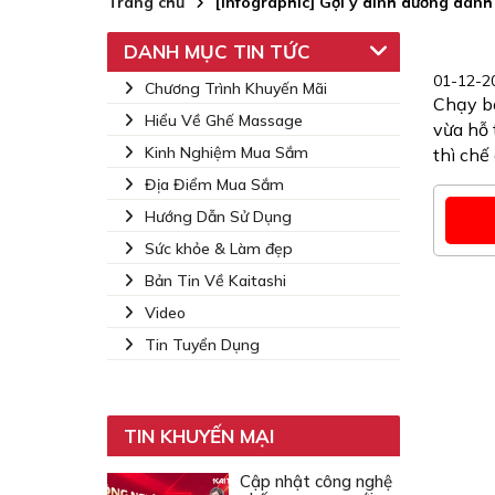
Trang chủ
[Infographic] Gợi ý dinh dưỡng dành
DANH MỤC TIN TỨC
01-12-20
Chương Trình Khuyến Mãi
Chạy bộ
Hiểu Về Ghế Massage
vừa hỗ 
Kinh Nghiệm Mua Sắm
thì chế
Địa Điểm Mua Sắm
Hướng Dẫn Sử Dụng
Sức khỏe & Làm đẹp
Bản Tin Về Kaitashi
Video
Tin Tuyển Dụng
TIN KHUYẾN MẠI
Cập nhật công nghệ