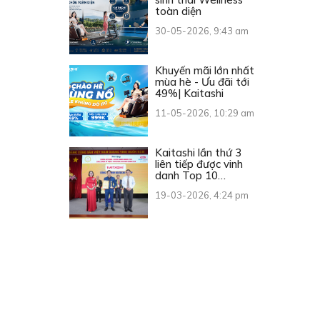
toàn diện
30-05-2026, 9:43 am
Khuyến mãi lớn nhất
mùa hè - Ưu đãi tới
49%| Kaitashi
11-05-2026, 10:29 am
Kaitashi lần thứ 3
liên tiếp được vinh
danh Top 10
Thương hiệu Vàng
19-03-2026, 4:24 pm
Việt Nam