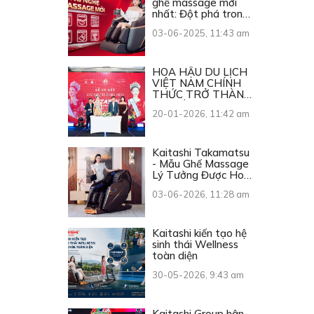
ghế massage mới
nhất: Đột phá trong
từng chuyển động
03-06-2025, 11:43 am
HOA HẬU DU LỊCH
VIỆT NAM CHÍNH
THỨC TRỞ THÀNH
ĐẠI SỨ THƯƠNG
20-01-2026, 11:42 am
HIỆU KAITASHI
Kaitashi Takamatsu
- Mẫu Ghế Massage
Lý Tưởng Được Hoa
Hậu Du Lịch Việt
03-06-2026, 11:28 am
Nam 2026 Lựa Chọn
Kaitashi kiến tạo hệ
sinh thái Wellness
toàn diện
30-05-2026, 9:43 am
Kaitashi Group hân