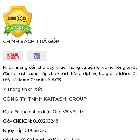
CHÍNH SÁCH TRẢ GÓP
Nhằm mang đến cho quý khách hàng sự tiện lợi và hài lòng tuyệt
đối, Kaitashi cung cấp cho khách hàng dịch vụ trả góp với lãi suất
0% từ
Home Credit
và
ACS
.
Thông tin chi tiết
CÔNG TY TNHH KAITASHI GROUP
Đại diện theo pháp luật: Ông Võ Văn Tài
Giấy CNĐKDN: 0109203248
Ngày cấp: 01/06/2020.
Cấp bởi: Sở Kế hoạch và Đầu tư TP. HN.