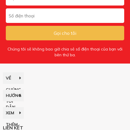
Gọi cho tôi
Chúng tôi sẽ không bao giờ chia sẻ số điện thoại của bạn với
bên thứ ba.
VỀ
CHÚNG
HƯỚNG
TÔI
DẪN
XEM
THÊM
LIÊN KẾT