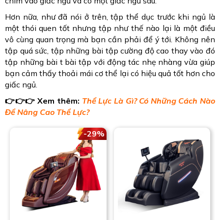
chìm vào giấc ngủ và có một giấc ngủ sâu.
Hơn nữa, như đã nói ở trên, tập thể dục trước khi ngủ là
một thói quen tốt nhưng tập như thế nào lại là một điều
vô cùng quan trọng mà bạn cần phải để ý tới. Không nên
tập quá sức, tập những bài tập cường độ cao thay vào đó
tập những bài t bài tập với động tác nhẹ nhàng vừa giúp
bạn cảm thấy thoải mái cơ thể lại có hiệu quả tốt hơn cho
giấc ngủ.
👉👉👉
Xem thêm:
Thể Lực Là Gì? Có Những Cách Nào
Để Nâng Cao Thể Lực?
-29%