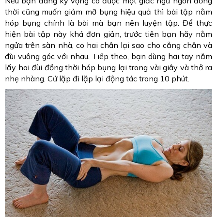
Nếu bạn đang kỳ vọng có được một giấc ngủ ngon đồng
thời cũng muốn giảm mỡ bụng hiệu quả thì bài tập nằm
hóp bụng chính là bài mà bạn nên luyện tập. Để thực
hiện bài tập này khá đơn giản, trước tiên bạn hãy nằm
ngửa trên sàn nhà, co hai chân lại sao cho cẳng chân và
đùi vuông góc với nhau. Tiếp theo, bạn dùng hai tay nắm
lấy hai đùi đồng thời hóp bụng lại trong vài giây và thở ra
nhẹ nhàng. Cứ lặp đi lặp lại động tác trong 10 phút.