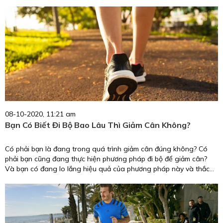
08-10-2020, 11:21 am
Bạn Có Biết Đi Bộ Bao Lâu Thì Giảm Cân Không?
Có phải bạn là đang trong quá trình giảm cân đúng không? Có
phải bạn cũng đang thực hiện phương pháp đi bộ để giảm cân?
Và bạn có đang lo lắng hiệu quả của phương pháp này và thắc
mắc không biết đi bộ bao lâu thì giảm cân. Nếu những thắc mắc
trên đang hiện ra trong suy nghĩ của bạn thì đừng bỏ qua những
thông tin chúng tôi sắp sửa cung cấp cho bạn ngay dưới đấy nhé.