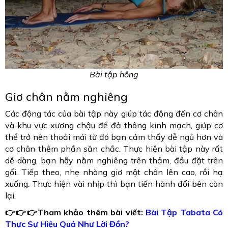
Bài tập hông
Giơ chân nằm nghiêng
Các động tác của bài tập này giúp tác động đến cơ chân
và khu vực xương chậu để đả thông kinh mạch, giúp cơ
thể trở nên thoải mái từ đó bạn cảm thấy dễ ngủ hơn và
cơ chân thêm phần săn chắc. Thực hiện bài tập này rất
dễ dàng, bạn hãy nằm nghiêng trên thảm, đầu đặt trên
gối. Tiếp theo, nhẹ nhàng giơ một chân lên cao, rồi hạ
xuống. Thực hiện vài nhịp thì bạn tiến hành đổi bên còn
lại.
👉👉👉Tham khảo thêm bài viết:
Bài Tập Tabata Có
Thực Sự Hiệu Quả Như Lời Đồn?