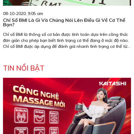
08-10-2020, 9:05 am
Chỉ Số BMI Là Gì Và Chúng Nói Lên Điều Gì Về Cơ Thể
Bạn?
Chỉ số BMI là thông số cơ bản được tính toán dựa trên công thức
đơn giản cho phép bạn biết tình trạng cơ thể đang ở mức độ nào.
Chỉ số BMI được áp dụng để đánh giá nhanh tình trạng cơ thể từ
đó rút ra được 1 số kết luận mang tính cơ bản ở người được thực
hiện. Trong bài viết này, hãy cùng Kaitashi tìm hiểu xem chỉ số BMI
là gì và chúng nói lên điều gì về cơ thể bạn nhé.
TIN NỔI BẬT