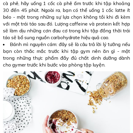
cà phê, hãy uống 1 cốc cà phê ấm trước khi tập khoảng 
30 đến 45 phút. Ngoài ra, bạn có thể uống 1 cốc latte ít 
béo - một trong những sự lựa chọn không tồi khi đi kèm 
với một trái táo sau đó. Lượng caffeine và protein kết hợp 
sẽ làm dịu những cơn đau cơ trong khi tập đồng thời trái 
táo sẽ bổ sung nguồn carbohydrate hiệu quả cao.
Bánh mì nguyên cám: đây sẽ là câu trả lời lý tưởng nếu 
bạn còn thắc mắc trước khi tập gym nên ăn gì - một 
trong những thực phẩm đầy đủ chất dinh dưỡng dành 
cho gymer trước khi bước vào phòng tập luyện.