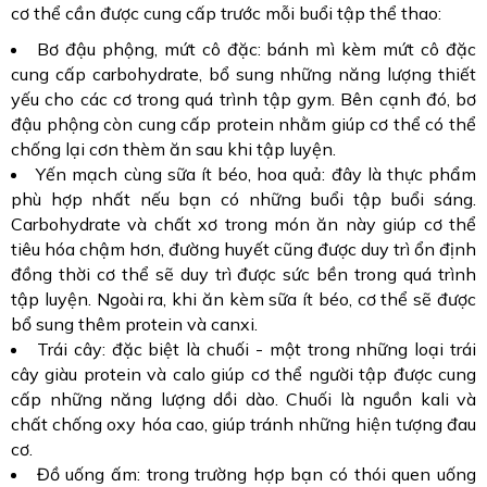
cơ thể cần được cung cấp trước mỗi buổi tập thể thao:
Bơ đậu phộng, mứt cô đặc: bánh mì kèm mứt cô đặc 
cung cấp carbohydrate, bổ sung những năng lượng thiết 
yếu cho các cơ trong quá trình tập gym. Bên cạnh đó, bơ 
đậu phộng còn cung cấp protein nhằm giúp cơ thể có thể 
chống lại cơn thèm ăn sau khi tập luyện.
Yến mạch cùng sữa ít béo, hoa quả: đây là thực phẩm 
phù hợp nhất nếu bạn có những buổi tập buổi sáng. 
Carbohydrate và chất xơ trong món ăn này giúp cơ thể 
tiêu hóa chậm hơn, đường huyết cũng được duy trì ổn định 
đồng thời cơ thể sẽ duy trì được sức bền trong quá trình 
tập luyện. Ngoài ra, khi ăn kèm sữa ít béo, cơ thể sẽ được 
bổ sung thêm protein và canxi.
Trái cây: đặc biệt là chuối - một trong những loại trái 
cây giàu protein và calo giúp cơ thể người tập được cung 
cấp những năng lượng dồi dào. Chuối là nguồn kali và 
chất chống oxy hóa cao, giúp tránh những hiện tượng đau 
cơ. 
Đồ uống ấm: trong trường hợp bạn có thói quen uống 