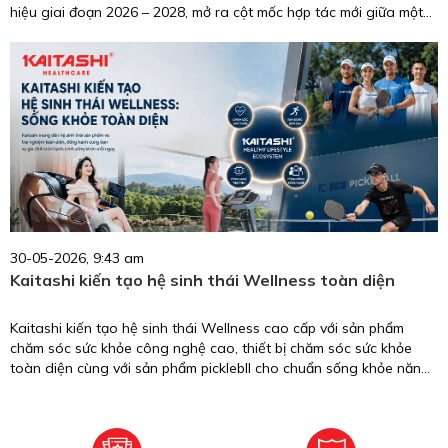
hiệu giai đoạn 2026 – 2028, mở ra cột mốc hợp tác mới giữa một
biểu tượng nhan sắc, trí tuệ, giàu trách nhiệm cộng đồng và
thương hiệu chăm sóc sức khỏe uy tín tại Việt Nam.
30-05-2026, 9:43 am
Kaitashi kiến tạo hệ sinh thái Wellness toàn diện
Kaitashi kiến tạo hệ sinh thái Wellness cao cấp với sản phẩm
chăm sóc sức khỏe công nghệ cao, thiết bị chăm sóc sức khỏe
toàn diện cùng với sản phẩm picklebll cho chuẩn sống khỏe năng
động.