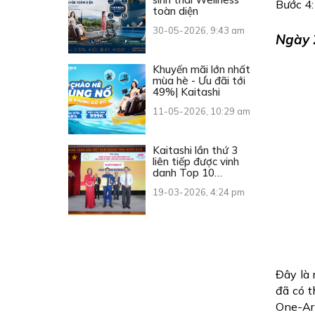
Bước 4:
toàn diện
30-05-2026, 9:43 am
Ngày 2
Khuyến mãi lớn nhất
mùa hè - Ưu đãi tới
49%| Kaitashi
11-05-2026, 10:29 am
Kaitashi lần thứ 3
liên tiếp được vinh
danh Top 10
Thương hiệu Vàng
19-03-2026, 4:24 pm
Việt Nam
Đây là 
đã có t
One-Ar