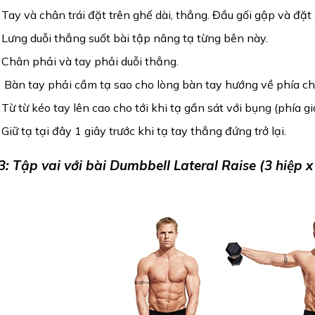
 Tay và chân trái đặt trên ghế dài, thẳng. Đầu gối gập và đặt
 Lưng duỗi thẳng suốt bài tập nâng tạ từng bên này.
 Chân phải và tay phải duỗi thẳng. 
  Bàn tay phải cầm tạ sao cho lòng bàn tay hướng về phía ch
 Từ từ kéo tay lên cao cho tới khi tạ gần sát với bụng (phía gi
 Giữ tạ tại đây 1 giây trước khi tạ tay thẳng đứng trở lại.
: Tập vai với bài Dumbbell Lateral Raise (3 hiệp x