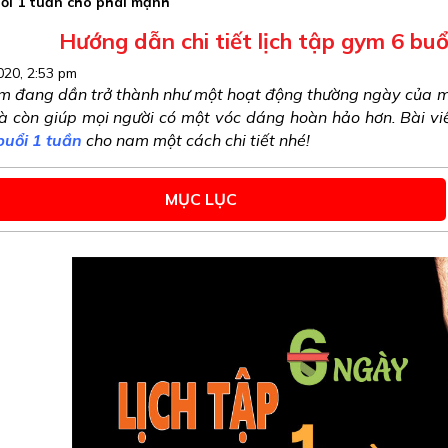
uổi 1 tuần cho phái mạnh
Hướng dẫn chi tiết lịch tập gym 6 bu
20, 2:53 pm
 đang dần trở thành như một hoạt động thường ngày của mỗi n
 còn giúp mọi người có một vóc dáng hoàn hảo hơn. Bài viế
buổi 1 tuần
 cho nam một cách chi tiết nhé!
MỤC LỤC