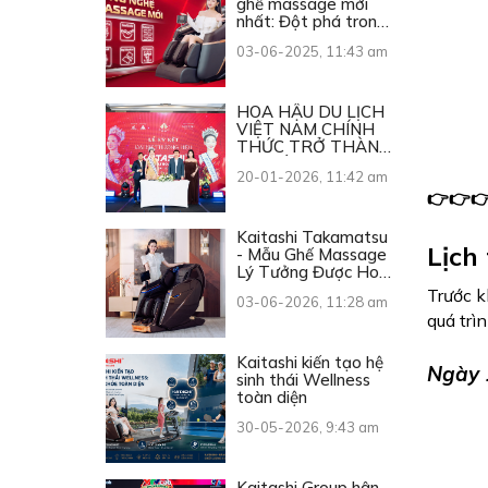
ghế massage mới
nhất: Đột phá trong
từng chuyển động
03-06-2025, 11:43 am
HOA HẬU DU LỊCH
VIỆT NAM CHÍNH
THỨC TRỞ THÀNH
ĐẠI SỨ THƯƠNG
20-01-2026, 11:42 am
HIỆU KAITASHI
👉👉👉
Kaitashi Takamatsu
Lịch
- Mẫu Ghế Massage
Lý Tưởng Được Hoa
Hậu Du Lịch Việt
Trước k
03-06-2026, 11:28 am
Nam 2026 Lựa Chọn
quá trìn
Kaitashi kiến tạo hệ
Ngày 1
sinh thái Wellness
toàn diện
30-05-2026, 9:43 am
Kaitashi Group hân