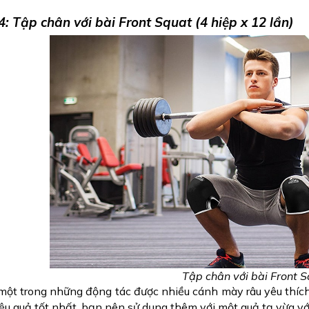
: Tập chân với bài Front Squat (4 hiệp x 12 lần)
Tập chân với bài Front 
một trong những động tác được nhiều cánh mày râu yêu thích b
ệu quả tốt nhất, bạn nên sử dụng thêm với một quả tạ vừa vớ