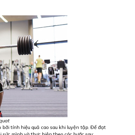
Squat
ởi tính hiệu quả cao sau khi luyện tập. Để đạt 
i sức mình và thực hiện theo các bước sau: