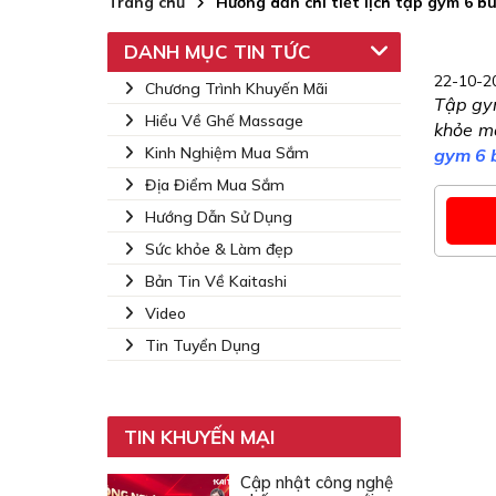
Trang chủ
Hướng dẫn chi tiết lịch tập gym 6 b
DANH MỤC TIN TỨC
22-10-20
Chương Trình Khuyến Mãi
Tập gym
Hiểu Về Ghế Massage
khỏe mà
Kinh Nghiệm Mua Sắm
gym 6 
Địa Điểm Mua Sắm
Hướng Dẫn Sử Dụng
Sức khỏe & Làm đẹp
Bản Tin Về Kaitashi
Video
Tin Tuyển Dụng
TIN KHUYẾN MẠI
Cập nhật công nghệ