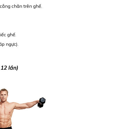
 cẳng chân trên ghế.
iếc ghế.
áp ngực).
 12 lần)