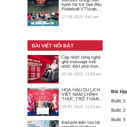
hạnh tài trợ Giải đấu
Pickleball VTVcab
Open Cup 2025
17-09-2025, 9:41 am
BÀI VIẾT NỔI BẬT
Cập nhật công nghệ
ghế massage mới
nhất: Đột phá trong
từng chuyển động
03-06-2025, 11:43 am
HOA HẬU DU LỊCH
Bài tập
VIỆT NAM CHÍNH
THỨC TRỞ THÀNH
Bước 1:
ĐẠI SỨ THƯƠNG
20-01-2026, 11:42 am
HIỆU KAITASHI
Bước 2:
Bước 3:
Kaitashi kiến tạo hệ
sinh thái Wellness