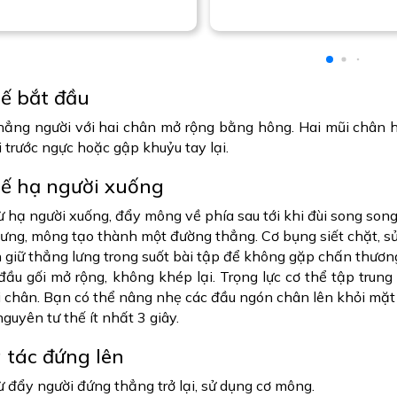
hế bắt đầu
ẳng người với hai chân mở rộng bằng hông. Hai mũi chân hơ
i trước ngực hoặc gập khuỷu tay lại.
hế hạ người xuống
ừ hạ người xuống, đẩy mông về phía sau tới khi đùi song son
 lưng, mông tạo thành một đường thẳng. Cơ bụng siết chặt, s
 giữ thẳng lưng trong suốt bài tập để không gặp chấn thương
đầu gối mở rộng, không khép lại. Trọng lực cơ thể tập trung
 chân. Bạn có thể nâng nhẹ các đầu ngón chân lên khỏi mặt 
nguyên tư thế ít nhất 3 giây.
 tác đứng lên
ừ đẩy người đứng thẳng trở lại, sử dụng cơ mông.