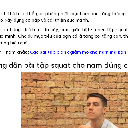
ích thích cơ thể giải phóng một loại hormone tăng trưởng l
o, xây dựng cơ bắp và cải thiện sức mạnh.
 cả những lợi ích to lớn này, nam giới thật sự nên tập squ
a mình. Cho dù mục tiêu của bạn có là tăng cơ, tăng cân, the
cùng hiệu quả.

Tham khảo:
Các bài tập plank giảm mỡ cho nam mà bạn 
g dẫn bài tập squat cho nam đúng 