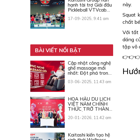
này.
hạnh tài trợ Giải đấu
Pickleball VTVcab
Squat k
Open Cup 2025
17-09-2025, 9:41 am
chất bé
Với tất
dáng củ
tập vô 
BÀI VIẾT NỔI BẬT
👉👉
Cập nhật công nghệ
ghế massage mới
Hướn
nhất: Đột phá trong
từng chuyển động
03-06-2025, 11:43 am
HOA HẬU DU LỊCH
VIỆT NAM CHÍNH
THỨC TRỞ THÀNH
ĐẠI SỨ THƯƠNG
20-01-2026, 11:42 am
HIỆU KAITASHI
Kaitashi kiến tạo hệ
sinh thái Wellness