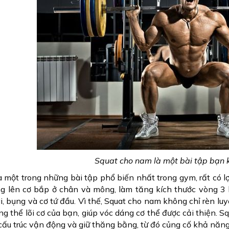
Squat cho nam là một bài tập bạn 
à một trong những bài tập phổ biến nhất trong gym, rất có lợ
g lên cơ bắp ở chân và mông, làm tăng kích thước vòng 3 
ai, bụng và cơ tứ đầu. Vì thế, Squat cho nam không chỉ rèn 
ổng thể lõi cơ của bạn, giúp vóc dáng cơ thể được cải thiện. S
ấu trúc vận động và giữ thăng bằng, từ đó củng cố khả năn