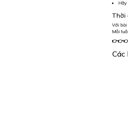
Hãy 
Thời 
Với bài
Mỗi tuầ
👉👉👉
Các 