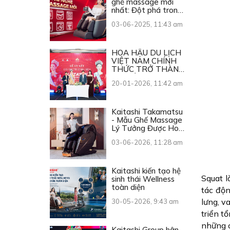
ghế massage mới
nhất: Đột phá trong
từng chuyển động
03-06-2025, 11:43 am
HOA HẬU DU LỊCH
VIỆT NAM CHÍNH
THỨC TRỞ THÀNH
ĐẠI SỨ THƯƠNG
20-01-2026, 11:42 am
HIỆU KAITASHI
Kaitashi Takamatsu
- Mẫu Ghế Massage
Lý Tưởng Được Hoa
Hậu Du Lịch Việt
03-06-2026, 11:28 am
Nam 2026 Lựa Chọn
Kaitashi kiến tạo hệ
Squat l
sinh thái Wellness
toàn diện
tác độn
lưng, v
30-05-2026, 9:43 am
triển t
những c
Kaitashi Group hân