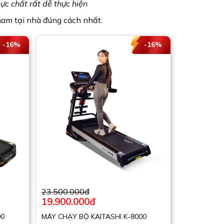
c chất rất dễ thực hiện
nam tại nhà đúng cách nhất.
-16%
-16%
23.500.000đ
13.600.00
19.900.000đ
10.500.0
00
MÁY CHẠY BỘ KAITASHI K-8000
MÁY CHẠY B