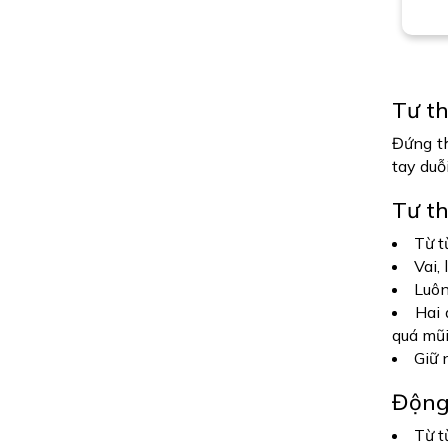
Tư t
Đứng th
tay duỗ
Tư t
Từ t
Vai,
Luôn
Hai 
quá mũi
Giữ 
Động
Từ t