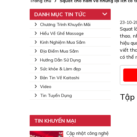
Trang chủ
Squat cho nam và những lợi ích có t
DANH MỤC TIN TỨC
23-10-2
Chương Trình Khuyến Mãi
Squat l
Hiểu Về Ghế Massage
thao, n
Kinh Nghiệm Mua Sắm
hiệu qu
viết t
Địa Điểm Mua Sắm
có thể 
Hướng Dẫn Sử Dụng
Sức khỏe & Làm đẹp
Bản Tin Về Kaitashi
Video
Tập 
Tin Tuyển Dụng
TIN KHUYẾN MẠI
Cập nhật công nghệ