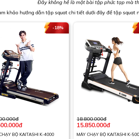
Đây không hề là một bài tập phức tạp mà thự
m khảo hướng dẫn tập squat chi tiết dưới đây để tập squat 
-18%
00.000đ
18.800.000đ
500.000đ
15.850.000đ
CHẠY BỘ KAITASHI K-4000
MÁY CHẠY BỘ KAITASHI K-50