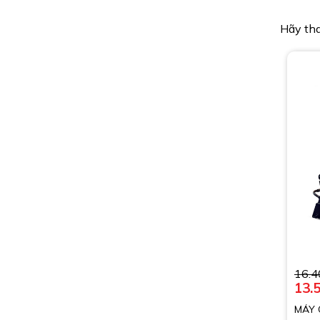
Hãy tha
16.4
13.
MÁY 