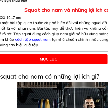
hể bạn chưa biết
Squat cho nam và những lợi ích c
020, 10:17 am
à một bài tập quen thuộc và phổ biến đối với những người đã 
hất là với phái nam. Bài tập này dễ thực hiện và không cầ
ả rõ rệt. Tập squat đúng cách giúp nam giới sở hữu vùng mông
ham khảo
cách tập squat nam
tại nhà chuẩn chỉnh nhất, cũng
nâng cao hiệu quả tập.
MỤC LỤC
squat cho nam có những lợi ích gì?