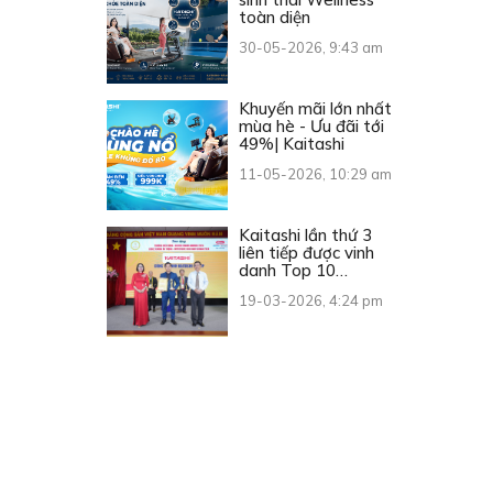
toàn diện
30-05-2026, 9:43 am
Khuyến mãi lớn nhất
mùa hè - Ưu đãi tới
49%| Kaitashi
11-05-2026, 10:29 am
Kaitashi lần thứ 3
liên tiếp được vinh
danh Top 10
Thương hiệu Vàng
19-03-2026, 4:24 pm
Việt Nam