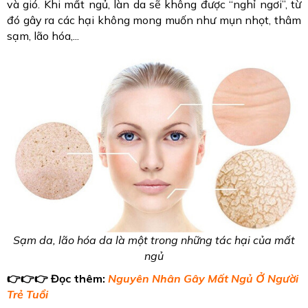
và gió. Khi mất ngủ, làn da sẽ không được “nghỉ ngơi”, từ
đó gây ra các hại không mong muốn như mụn nhọt, thâm
sạm, lão hóa,...
Sạm da, lão hóa da là một trong những tác hại của mất
ngủ
👉👉👉
Đọc thêm:
Nguyên Nhân Gây Mất Ngủ Ở Người
Trẻ Tuổi