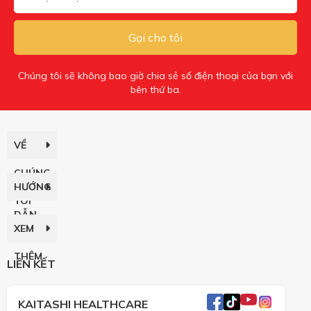
Gọi cho tôi
Chúng tôi sẽ không bao giờ chia sẻ số điện thoại của bạn với
bên thứ ba.
VỀ
CHÚNG
HƯỚNG
TÔI
DẪN
XEM
THÊM
LIÊN KẾT
KAITASHI HEALTHCARE