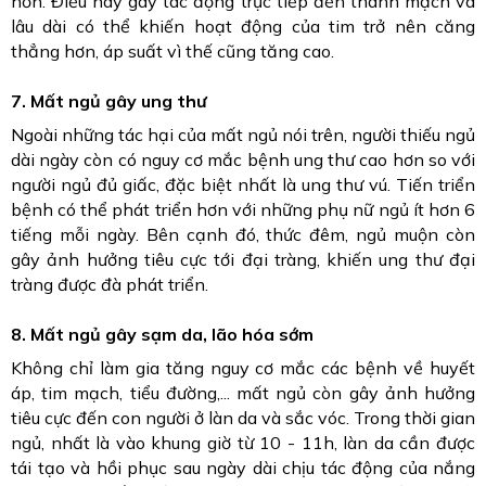
hơn. Điều này gây tác động trực tiếp đến thành mạch và
lâu dài có thể khiến hoạt động của tim trở nên căng
thẳng hơn, áp suất vì thế cũng tăng cao.
7. Mất ngủ gây ung thư
Ngoài những tác hại của mất ngủ nói trên, người thiếu ngủ
dài ngày còn có nguy cơ mắc bệnh ung thư cao hơn so với
người ngủ đủ giấc, đặc biệt nhất là ung thư vú. Tiến triển
bệnh có thể phát triển hơn với những phụ nữ ngủ ít hơn 6
tiếng mỗi ngày. Bên cạnh đó, thức đêm, ngủ muộn còn
gây ảnh hưởng tiêu cực tới đại tràng, khiến ung thư đại
tràng được đà phát triển.
8. Mất ngủ gây sạm da, lão hóa sớm
Không chỉ làm gia tăng nguy cơ mắc các bệnh về huyết
áp, tim mạch, tiểu đường,... mất ngủ còn gây ảnh hưởng
tiêu cực đến con người ở làn da và sắc vóc. Trong thời gian
ngủ, nhất là vào khung giờ từ 10 - 11h, làn da cần được
tái tạo và hồi phục sau ngày dài chịu tác động của nắng