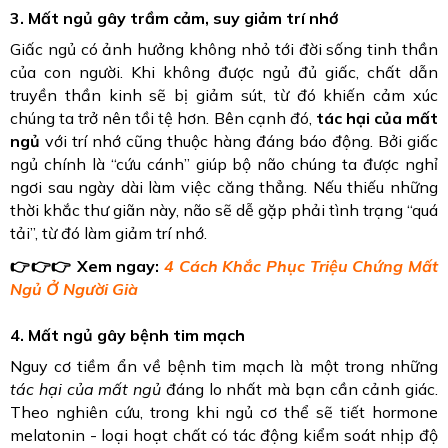
3. Mất ngủ gây trầm cảm, suy giảm trí nhớ
Giấc ngủ có ảnh hưởng không nhỏ tới đời sống tinh thần
của con người. Khi không được ngủ đủ giấc, chất dẫn
truyền thần kinh sẽ bị giảm sút, từ đó khiến cảm xúc
chúng ta trở nên tồi tệ hơn. Bên cạnh đó,
tác hại của mất
ngủ
với trí nhớ cũng thuộc hàng đáng báo động. Bởi giấc
ngủ chính là “cứu cánh” giúp bộ não chúng ta được nghỉ
ngơi sau ngày dài làm việc căng thẳng. Nếu thiếu những
thời khắc thư giãn này, não sẽ dễ gặp phải tình trạng “quá
tải”, từ đó làm giảm trí nhớ.
👉👉👉
Xem ngay:
4 Cách Khắc Phục Triệu Chứng Mất
Ngủ Ở Người Già
4. Mất ngủ gây bệnh tim mạch
Nguy cơ tiềm ẩn về bệnh tim mạch là một trong những
tác hại của mất ngủ
đáng lo nhất mà bạn cần cảnh giác.
Theo nghiên cứu, trong khi ngủ cơ thể sẽ tiết hormone
melatonin - loại hoạt chất có tác động kiểm soát nhịp độ