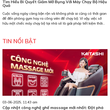
Tìm Hiểu Bí Quyết Giảm Mỡ Bụng Với Máy Chạy Bộ Hiệu
Quả
Cuộc sống ngày càng bận rộn và không phải ai cũng có thời gian
để đến phòng gym hay ra công viên để chạy bộ. Vì vậy, việc sở
hữu một chiếc máy chạy bộ tại nhà sẽ là giải pháp tiết kiệm thời
gian tối ưu. Tuy nhiên, liệu bạn đã thực sự sử dụng máy chạy bộ
đúng cách? Hãy cùng tìm hiểu bí quyết giảm mỡ bụng với máy
chạy bộ ngay trong bài viết dưới đây!
TIN NỔI BẬT
03-06-2025, 11:43 am
Cập nhật công nghệ ghế massage mới nhất: Đột phá