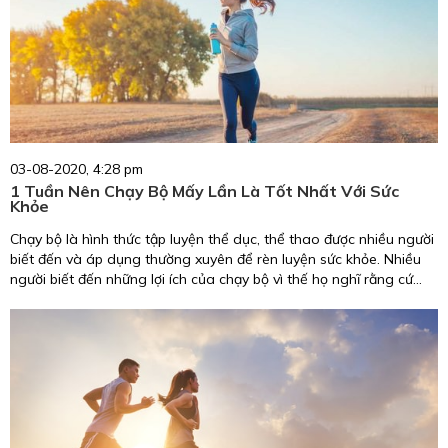
03-08-2020, 4:28 pm
1 Tuần Nên Chạy Bộ Mấy Lần Là Tốt Nhất Với Sức
Khỏe
Chạy bộ là hình thức tập luyện thể dục, thể thao được nhiều người
biết đến và áp dụng thường xuyên để rèn luyện sức khỏe. Nhiều
người biết đến những lợi ích của chạy bộ vì thế họ nghĩ rằng cứ
chạy bộ thường xuyên hàng ngày là sẽ tốt. Thực tế, bạn cần biết
được tần suất tập luyện thì mới đem lại hiệu quả tốt nhất. Dưới đây
chúng tôi sẽ giải đáp cho bạn câu hỏi: “1 tuần nên chạy bộ mấy
lần?”